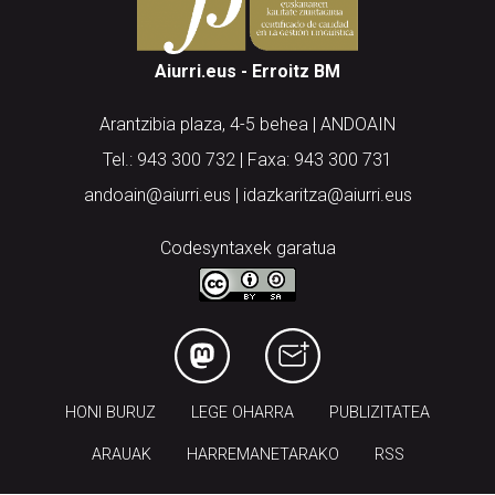
Aiurri.eus - Erroitz BM
Arantzibia plaza, 4-5 behea | ANDOAIN
Tel.: 943 300 732 | Faxa: 943 300 731
andoain@aiurri.eus | idazkaritza@aiurri.eus
Codesyntaxek garatua
HONI BURUZ
LEGE OHARRA
PUBLIZITATEA
ARAUAK
HARREMANETARAKO
RSS