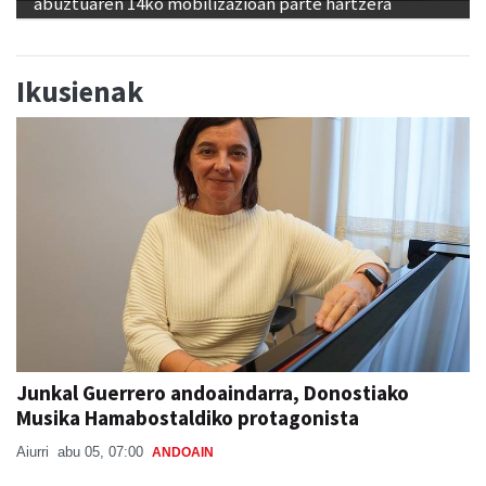
abuztuaren 14ko mobilizazioan parte hartzera
Ikusienak
Junkal Guerrero andoaindarra, Donostiako
Musika Hamabostaldiko protagonista
Aiurri
abu 05, 07:00
ANDOAIN