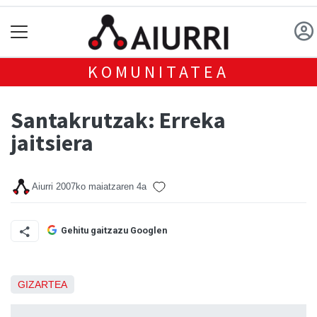
KOMUNITATEA
Santakrutzak: Erreka
jaitsiera
Aiurri
2007ko maiatzaren 4a
Gehitu gaitzazu Googlen
GIZARTEA