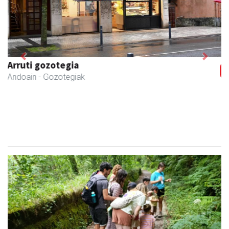
Previous
Next
CESA Formazio Zentroa
Urnieta
- Ikasketak