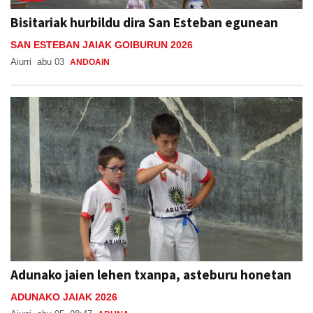
Bisitariak hurbildu dira San Esteban egunean
SAN ESTEBAN JAIAK GOIBURUN 2026
Aiurri
abu 03
ANDOAIN
Adunako jaien lehen txanpa, asteburu honetan
ADUNAKO JAIAK 2026