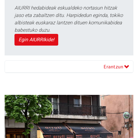
AIURRI hedabideak eskualdeko nortasun hitzak
jaso eta zabaltzen ditu. Harpidedun eginda, tokiko
albisteak euskaraz lantzen dituen komunikabidea
babestuko duzu.
Egin AIURRIkide!
Erantzun