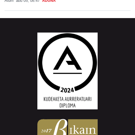
Aiurri
abu 05, 08:47
ADUNA