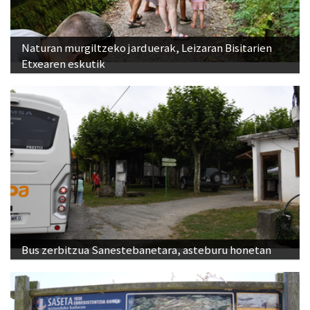
Naturan murgiltzeko jarduerak, Leizaran Bisitarien
Etxearen eskutik
Bus zerbitzua Sanestebanetara, asteburu honetan