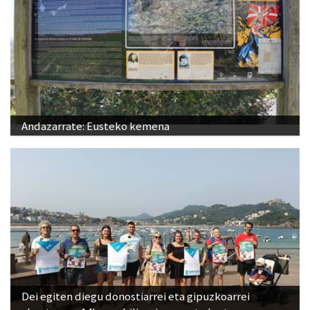
Andazarrate: Eusteko kemena
Dei egiten diegu donostiarrei eta gipuzkoarrei