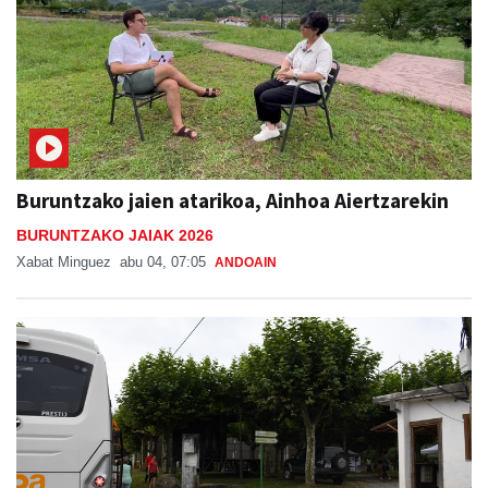
Buruntzako jaien atarikoa, Ainhoa Aiertzarekin
BURUNTZAKO JAIAK 2026
Xabat Minguez
abu 04, 07:05
ANDOAIN