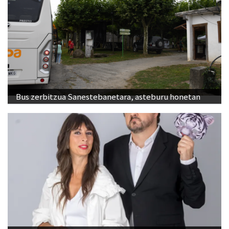
Bus zerbitzua Sanestebanetara, asteburu honetan