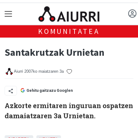
KOMUNITATEA
Santakrutzak Urnietan
Aiurri
2007ko maiatzaren 3a
Gehitu gaitzazu Googlen
Azkorte ermitaren inguruan ospatzen
damaiatzaren 3a Urnietan.