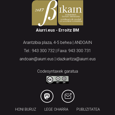
Aiurri.eus - Erroitz BM
Arantzibia plaza, 4-5 behea | ANDOAIN
Tel.: 943 300 732 | Faxa: 943 300 731
andoain@aiurri.eus | idazkaritza@aiurri.eus
Codesyntaxek garatua
HONI BURUZ
LEGE OHARRA
PUBLIZITATEA