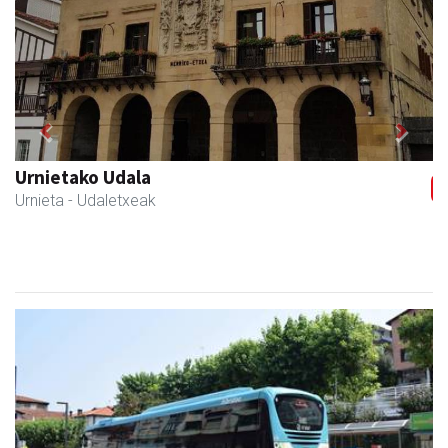
Previous
Next
Guria
Urnieta
- Jatetxeak