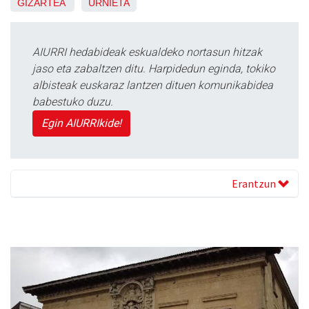
GIZARTEA
URNIETA
AIURRI hedabideak eskualdeko nortasun hitzak
jaso eta zabaltzen ditu. Harpidedun eginda, tokiko
albisteak euskaraz lantzen dituen komunikabidea
babestuko duzu.
Egin AIURRIkide!
Erantzun