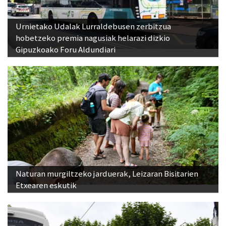
Urnietako Udalak Lurraldebusen zerbitzua
hobetzeko premia nagusiak helarazi dizkio
Gipuzkoako Foru Aldundiari
Naturan murgiltzeko jarduerak, Leizaran Bisitarien
Etxearen eskutik