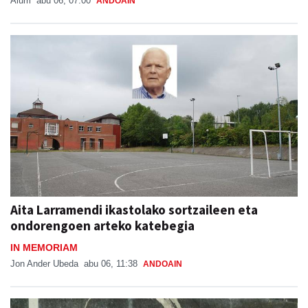
Aiurri
abu 06, 07:00
ANDOAIN
Aita Larramendi ikastolako sortzaileen eta
ondorengoen arteko katebegia
IN MEMORIAM
Jon Ander Ubeda
abu 06, 11:38
ANDOAIN