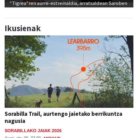
"Tigrea"ren aurre-estreinaldia, arratsaldean Saroben
Ikusienak
Sorabilla Trail, aurtengo jaietako berrikuntza
nagusia
SORABILLAKO JAIAK 2026