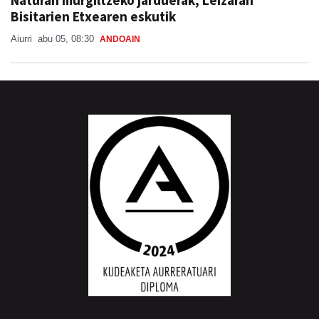
Bisitarien Etxearen eskutik
Aiurri
abu 05, 08:30
ANDOAIN