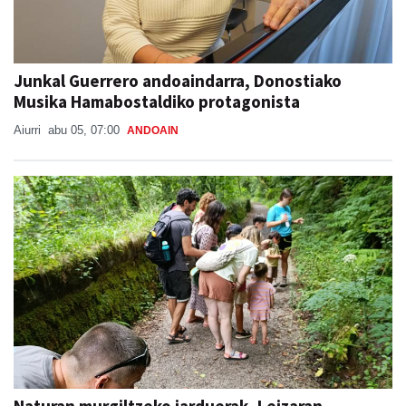
Junkal Guerrero andoaindarra, Donostiako
Musika Hamabostaldiko protagonista
Aiurri
abu 05, 07:00
ANDOAIN
Naturan murgiltzeko jarduerak, Leizaran