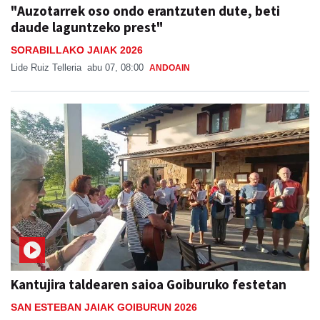
"Auzotarrek oso ondo erantzuten dute, beti
daude laguntzeko prest"
SORABILLAKO JAIAK 2026
Lide Ruiz Telleria
abu 07, 08:00
ANDOAIN
Kantujira taldearen saioa Goiburuko festetan
SAN ESTEBAN JAIAK GOIBURUN 2026