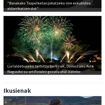
"Banakako Txapelketan jokatzeko nire eskubidea
aldarrikatzen dut"
Lurraldebuseko zerbitzu bereziak, Donostiako Aste
Nagusiko su-artifizialez gozatu ahal izateko
Ikusienak