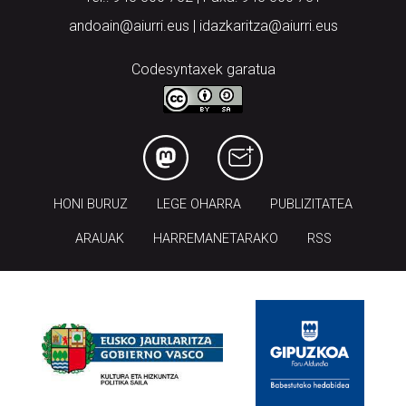
andoain@aiurri.eus | idazkaritza@aiurri.eus
Codesyntaxek garatua
HONI BURUZ
LEGE OHARRA
PUBLIZITATEA
ARAUAK
HARREMANETARAKO
RSS