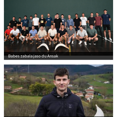
Babes zabala jaso du Ansak