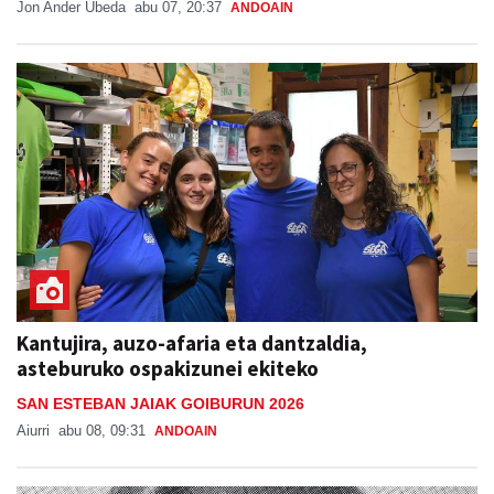
Jon Ander Ubeda
abu 07, 20:37
ANDOAIN
Kantujira, auzo-afaria eta dantzaldia,
asteburuko ospakizunei ekiteko
SAN ESTEBAN JAIAK GOIBURUN 2026
Aiurri
abu 08, 09:31
ANDOAIN