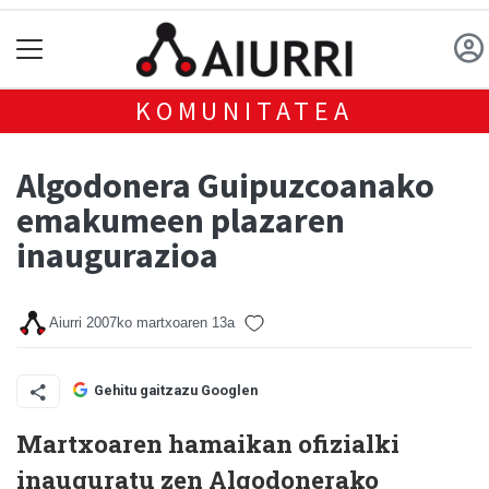
KOMUNITATEA
Algodonera Guipuzcoanako
emakumeen plazaren
inaugurazioa
Aiurri
2007ko martxoaren 13a
Gehitu gaitzazu Googlen
Martxoaren hamaikan ofizialki
inauguratu zen Algodonerako