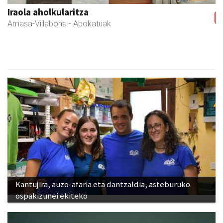
Bastero Kulturgunea
Andoain
- Kulturguneak
Kantujira, auzo-afaria eta dantzaldia, asteburuko
ospakizunei ekiteko