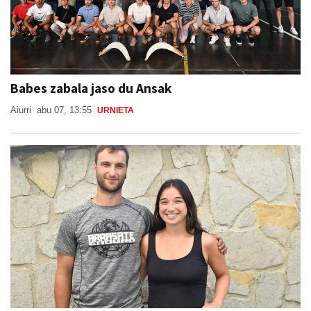
Babes zabala jaso du Ansak
Aiurri
abu 07, 13:55
URNIETA