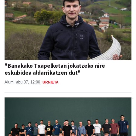
"Banakako Txapelketan jokatzeko nire
eskubidea aldarrikatzen dut"
Aiurri
abu 07, 12:00
URNIETA