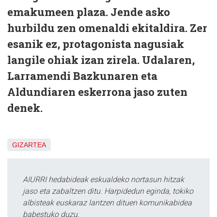
emakumeen plaza. Jende asko
hurbildu zen omenaldi ekitaldira. Zer
esanik ez, protagonista nagusiak
langile ohiak izan zirela. Udalaren,
Larramendi Bazkunaren eta
Aldundiaren eskerrona jaso zuten
denek.
GIZARTEA
AIURRI hedabideak eskualdeko nortasun hitzak
jaso eta zabaltzen ditu. Harpidedun eginda, tokiko
albisteak euskaraz lantzen dituen komunikabidea
babestuko duzu.