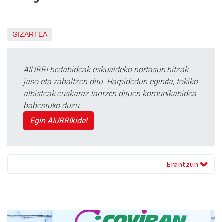
GIZARTEA
AIURRI hedabideak eskualdeko nortasun hitzak
jaso eta zabaltzen ditu. Harpidedun eginda, tokiko
albisteak euskaraz lantzen dituen komunikabidea
babestuko duzu.
Egin AIURRIkide!
Erantzun