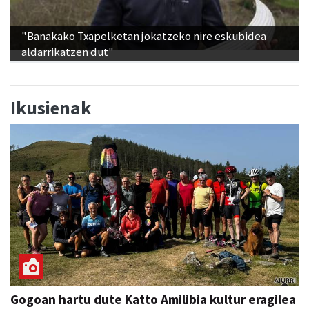
"Banakako Txapelketan jokatzeko nire eskubidea
aldarrikatzen dut"
Ikusienak
Gogoan hartu dute Katto Amilibia kultur eragilea