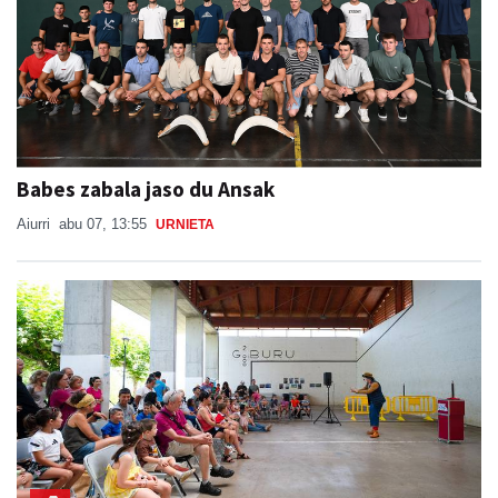
Babes zabala jaso du Ansak
Aiurri
abu 07, 13:55
URNIETA