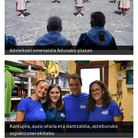
Adinekoei omenaldia Adunako plazan
Kantujira, auzo-afaria eta dantzaldia, asteburuko
ospakizunei ekiteko