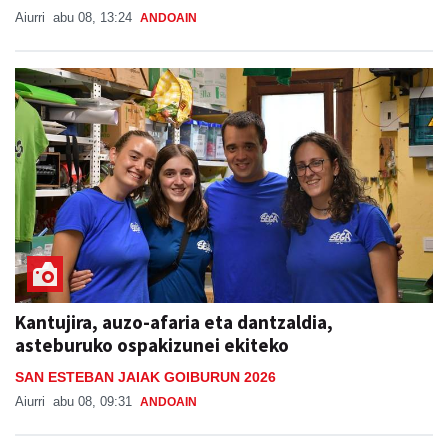
Aiurri
abu 08, 13:24
ANDOAIN
Kantujira, auzo-afaria eta dantzaldia,
asteburuko ospakizunei ekiteko
SAN ESTEBAN JAIAK GOIBURUN 2026
Aiurri
abu 08, 09:31
ANDOAIN