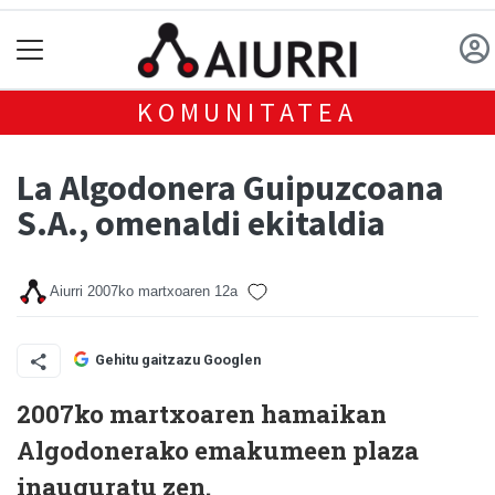
KOMUNITATEA
La Algodonera Guipuzcoana
S.A., omenaldi ekitaldia
Aiurri
2007ko martxoaren 12a
Gehitu gaitzazu Googlen
2007ko martxoaren hamaikan
Algodonerako emakumeen plaza
inauguratu zen.