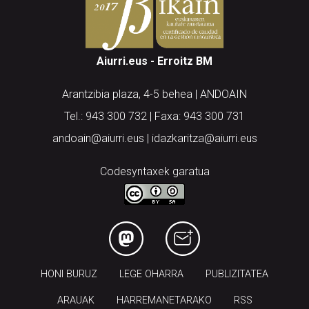
Aiurri.eus - Erroitz BM
Arantzibia plaza, 4-5 behea | ANDOAIN
Tel.: 943 300 732 | Faxa: 943 300 731
andoain@aiurri.eus | idazkaritza@aiurri.eus
Codesyntaxek garatua
HONI BURUZ
LEGE OHARRA
PUBLIZITATEA
ARAUAK
HARREMANETARAKO
RSS