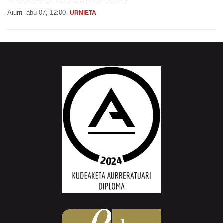
Aiurri
abu 07, 12:00
URNIETA