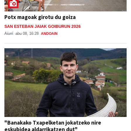
Potx magoak girotu du goiza
SAN ESTEBAN JAIAK GOIBURUN 2026
Aiurri
abu 08, 16:28
ANDOAIN
"Banakako Txapelketan jokatzeko nire
eskubidea aldarrikatzen dut"