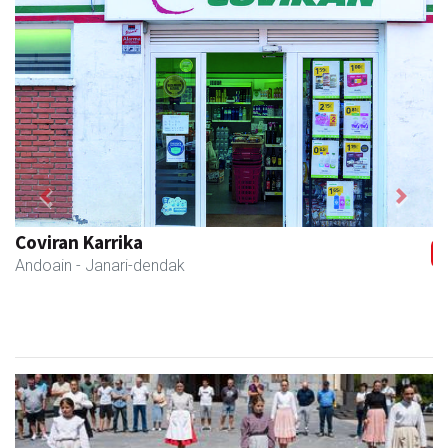
Previous
Next
Azkain motoak
Andoain
- Motor dendak