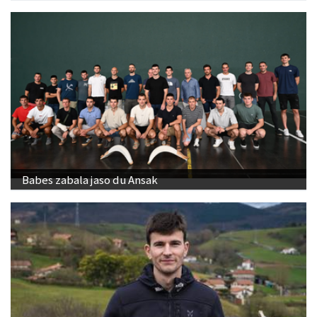
Babes zabala jaso du Ansak