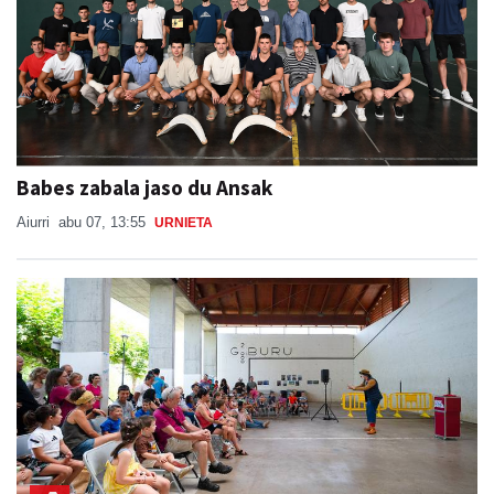
Babes zabala jaso du Ansak
Aiurri
abu 07, 13:55
URNIETA