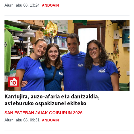
Aiurri
abu 08, 13:24
ANDOAIN
Kantujira, auzo-afaria eta dantzaldia,
asteburuko ospakizunei ekiteko
SAN ESTEBAN JAIAK GOIBURUN 2026
Aiurri
abu 08, 09:31
ANDOAIN