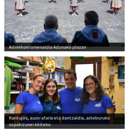
Adinekoei omenaldia Adunako plazan
Kantujira, auzo-afaria eta dantzaldia, asteburuko
ospakizunei ekiteko