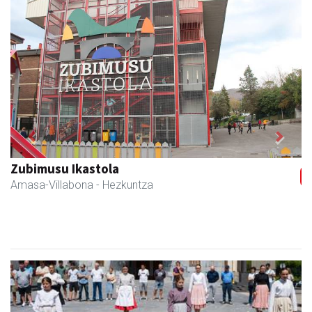
Previous
Next
Arindu fisioterapia eta osteopatia
Amasa-Villabona
- Fisioterapia