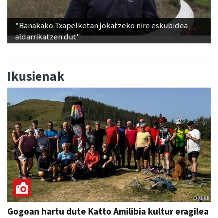
"Banakako Txapelketan jokatzeko nire eskubidea
aldarrikatzen dut"
Ikusienak
Gogoan hartu dute Katto Amilibia kultur eragilea