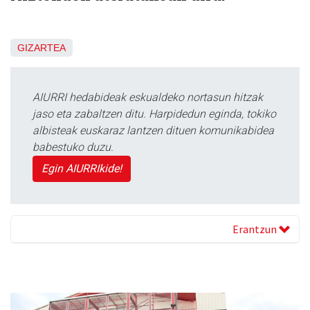
GIZARTEA
AIURRI hedabideak eskualdeko nortasun hitzak
jaso eta zabaltzen ditu. Harpidedun eginda, tokiko
albisteak euskaraz lantzen dituen komunikabidea
babestuko duzu.
Egin AIURRIkide!
Erantzun