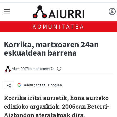
KOMUNITATEA
Korrika, martxoaren 24an
eskualdean barrena
Aiurri
2007ko martxoaren 7a
Gehitu gaitzazu Googlen
Korrika iritsi aurretik, hona aurreko
edizioko argazkiak. 2005ean Beterri-
Aiztondon ateratakoak dira.