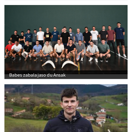
Babes zabala jaso du Ansak