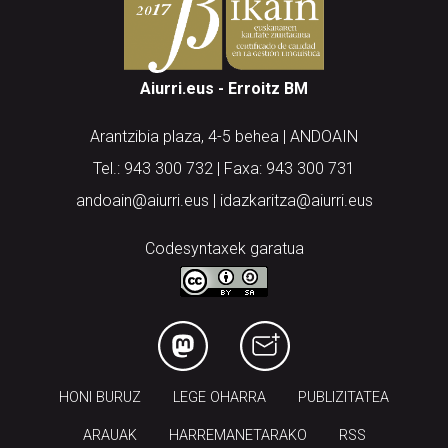
Aiurri.eus - Erroitz BM
Arantzibia plaza, 4-5 behea | ANDOAIN
Tel.: 943 300 732 | Faxa: 943 300 731
andoain@aiurri.eus | idazkaritza@aiurri.eus
Codesyntaxek garatua
HONI BURUZ
LEGE OHARRA
PUBLIZITATEA
ARAUAK
HARREMANETARAKO
RSS