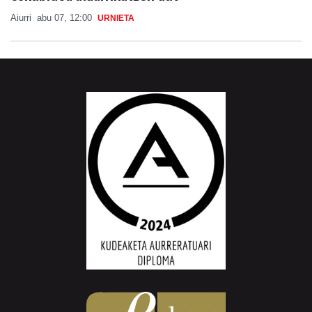
Aiurri
abu 07, 12:00
URNIETA