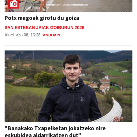
Potx magoak girotu du goiza
SAN ESTEBAN JAIAK GOIBURUN 2026
Aiurri
abu 08, 16:28
ANDOAIN
"Banakako Txapelketan jokatzeko nire
eskubidea aldarrikatzen dut"