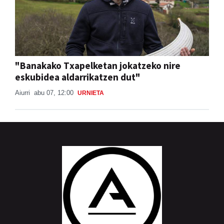
"Banakako Txapelketan jokatzeko nire
eskubidea aldarrikatzen dut"
Aiurri
abu 07, 12:00
URNIETA