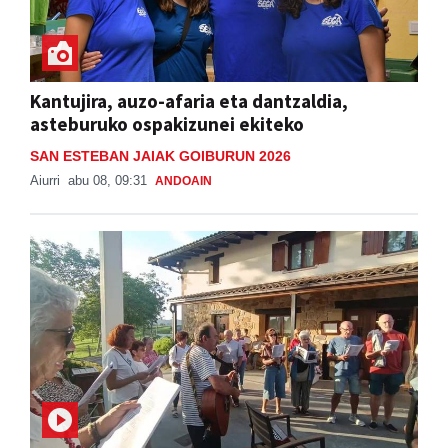
Kantujira, auzo-afaria eta dantzaldia,
asteburuko ospakizunei ekiteko
SAN ESTEBAN JAIAK GOIBURUN 2026
Aiurri
abu 08, 09:31
ANDOAIN