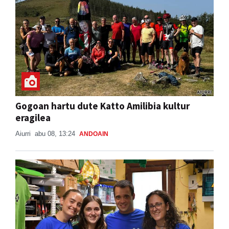
Gogoan hartu dute Katto Amilibia kultur
eragilea
Aiurri
abu 08, 13:24
ANDOAIN