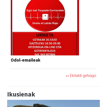
Odol-emaileak
»» Ekitaldi gehiago
Ikusienak