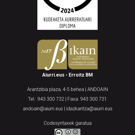
Aiurri.eus - Erroitz BM
Arantzibia plaza, 4-5 behea | ANDOAIN
Tel.: 943 300 732 | Faxa: 943 300 731
andoain@aiurri.eus | idazkaritza@aiurri.eus
Codesyntaxek garatua