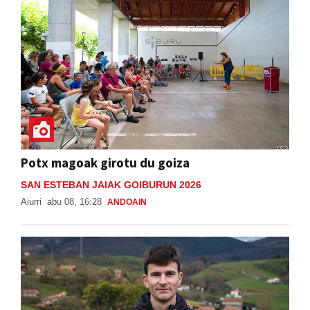
Potx magoak girotu du goiza
SAN ESTEBAN JAIAK GOIBURUN 2026
Aiurri
abu 08, 16:28
ANDOAIN