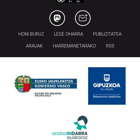
HONI BURUZ
LEGE OHARRA
PUBLIZITATEA
ARAUAK
HARREMANETARAKO
RSS