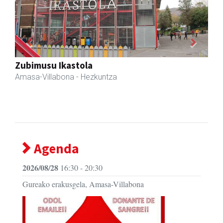
Previous
Next
Amane
Amasa-Villabona
- Arropa-dendak
Agenda
2026/08/28
16:30 - 20:30
Gureako erakusgela, Amasa-Villabona