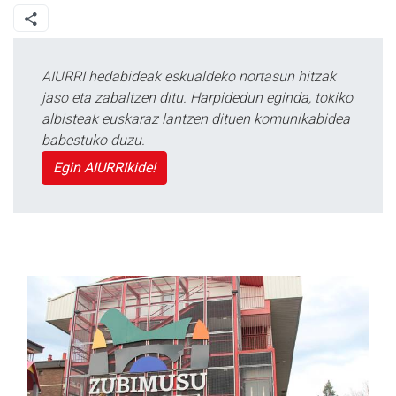
AIURRI hedabideak eskualdeko nortasun hitzak
jaso eta zabaltzen ditu. Harpidedun eginda, tokiko
albisteak euskaraz lantzen dituen komunikabidea
babestuko duzu.
Egin AIURRIkide!