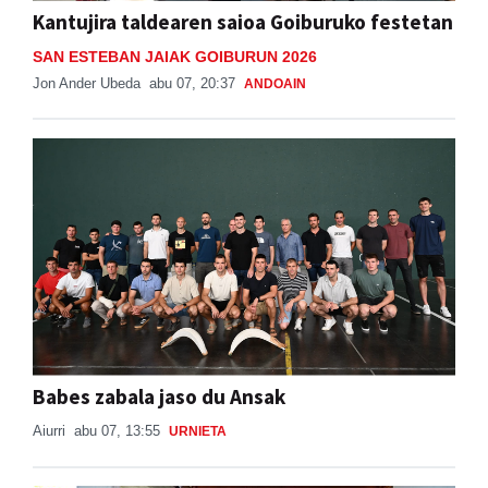
Kantujira taldearen saioa Goiburuko festetan
SAN ESTEBAN JAIAK GOIBURUN 2026
Jon Ander Ubeda
abu 07, 20:37
ANDOAIN
Babes zabala jaso du Ansak
Aiurri
abu 07, 13:55
URNIETA