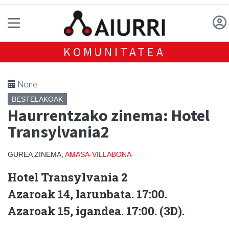
KOMUNITATEA
None
BESTELAKOAK
Haurrentzako zinema: Hotel
Transylvania2
GUREA ZINEMA,
AMASA-VILLABONA
Hotel Transylvania 2
Azaroak 14, larunbata. 17:00.
Azaroak 15, igandea. 17:00. (3D).