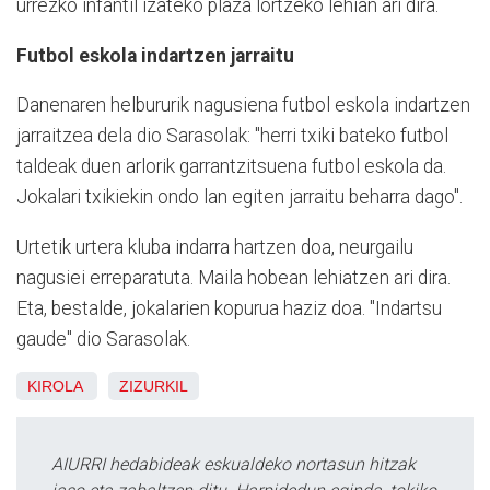
urrezko infantil izateko plaza lortzeko lehian ari dira.
Futbol eskola indartzen jarraitu
Danenaren helbururik nagusiena futbol eskola indartzen
jarraitzea dela dio Sarasolak: "herri txiki bateko futbol
taldeak duen arlorik garrantzitsuena futbol eskola da.
Jokalari txikiekin ondo lan egiten jarraitu beharra dago".
Urtetik urtera kluba indarra hartzen doa, neurgailu
nagusiei erreparatuta. Maila hobean lehiatzen ari dira.
Eta, bestalde, jokalarien kopurua haziz doa. "Indartsu
gaude" dio Sarasolak.
KIROLA
ZIZURKIL
AIURRI hedabideak eskualdeko nortasun hitzak