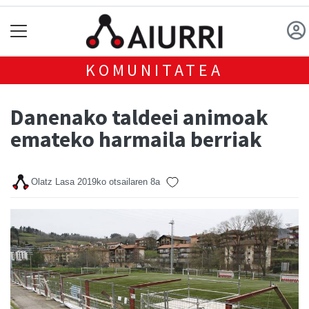
KOMUNITATEA
Danenako taldeei animoak
emateko harmaila berriak
Olatz Lasa
2019ko otsailaren 8a