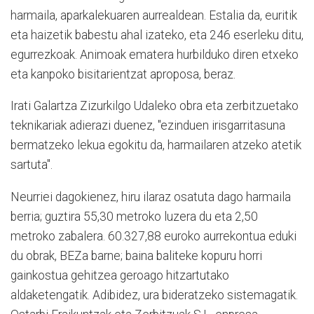
harmaila, aparkalekuaren aurrealdean. Estalia da, euritik
eta haizetik babestu ahal izateko, eta 246 eserleku ditu,
egurrezkoak. Animoak ematera hurbilduko diren etxeko
eta kanpoko bisitarientzat aproposa, beraz.
Irati Galartza Zizurkilgo Udaleko obra eta zerbitzuetako
teknikariak adierazi duenez, "ezinduen irisgarritasuna
bermatzeko lekua egokitu da, harmailaren atzeko atetik
sartuta".
Neurriei dagokienez, hiru ilaraz osatuta dago harmaila
berria; guztira 55,30 metroko luzera du eta 2,50
metroko zabalera. 60.327,88 euroko aurrekontua eduki
du obrak, BEZa barne; baina baliteke kopuru horri
gainkostua gehitzea geroago hitzartutako
aldaketengatik. Adibidez, ura bideratzeko sistemagatik.