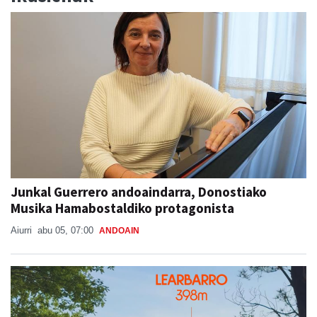
Junkal Guerrero andoaindarra, Donostiako
Musika Hamabostaldiko protagonista
Aiurri
abu 05, 07:00
ANDOAIN