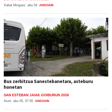
Xabat Minguez
abu 04
ANDOAIN
Bus zerbitzua Sanestebanetara, asteburu
honetan
SAN ESTEBAN JAIAK GOIBURUN 2026
Aiurri
abu 05, 07:00
ANDOAIN