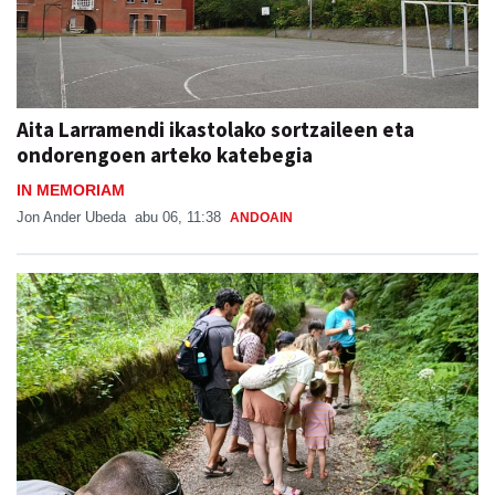
Aita Larramendi ikastolako sortzaileen eta
ondorengoen arteko katebegia
IN MEMORIAM
Jon Ander Ubeda
abu 06, 11:38
ANDOAIN