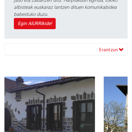
jaso eta zabaltzen ditu. Harpidedun eginda, tokiko
albisteak euskaraz lantzen dituen komunikabidea
babestuko duzu.
Egin AIURRIkide!
Erantzun