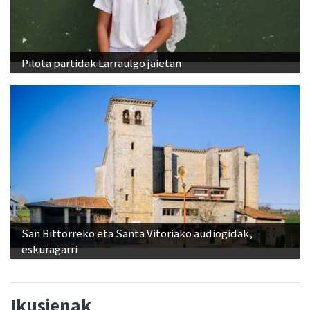
Pilota partidak Larraulgo jaietan
San Bittorreko eta Santa Vitoriako audiogidak,
eskuragarri
Ikusienak