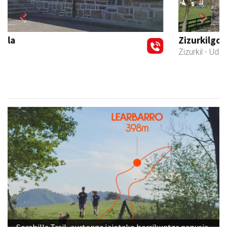
Previous
Next
Zizurkilgo Udala
Zizurkil
- Udaletxeak