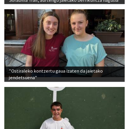
Sorabilla Trail, aurtengo jaietako berrikuntza nagusia
"Ostiraleko kontzertu gaua izaten da jaietako
jendetsuena"