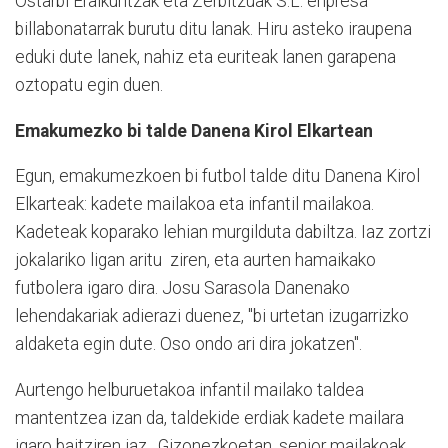
Ostarbi Eraikuntzak eta Zerbitzuak S.L. enpresa
billabonatarrak burutu ditu lanak. Hiru asteko iraupena
eduki dute lanek, nahiz eta euriteak lanen garapena
oztopatu egin duen.
Emakumezko bi talde Danena Kirol Elkartean
Egun, emakumezkoen bi futbol talde ditu Danena Kirol
Elkarteak: kadete mailakoa eta infantil mailakoa.
Kadeteak koparako lehian murgilduta dabiltza. Iaz zortzi
jokalariko ligan aritu ziren, eta aurten hamaikako
futbolera igaro dira. Josu Sarasola Danenako
lehendakariak adierazi duenez, "bi urtetan izugarrizko
aldaketa egin dute. Oso ondo ari dira jokatzen".
Aurtengo helburuetakoa infantil mailako taldea
mantentzea izan da, taldekide erdiak kadete mailara
igaro baitziren iaz. Gizonezkoetan, senior mailakoak