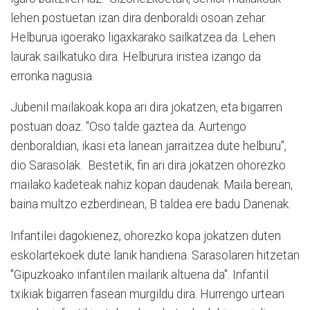
lehen postuetan izan dira denboraldi osoan zehar.
Helburua igoerako ligaxkarako sailkatzea da. Lehen
laurak sailkatuko dira. Helburura iristea izango da
erronka nagusia.
Jubenil mailakoak kopa ari dira jokatzen, eta bigarren
postuan doaz. "Oso talde gaztea da. Aurtengo
denboraldian, ikasi eta lanean jarraitzea dute helburu",
dio Sarasolak. Bestetik, fin ari dira jokatzen ohorezko
mailako kadeteak nahiz kopan daudenak. Maila berean,
baina multzo ezberdinean, B taldea ere badu Danenak.
Infantilei dagokienez, ohorezko kopa jokatzen duten
eskolartekoek dute lanik handiena. Sarasolaren hitzetan
"Gipuzkoako infantilen mailarik altuena da". Infantil
txikiak bigarren fasean murgildu dira. Hurrengo urtean