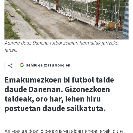
Aurrera doaz Danena futbol zelaian harmailak jartzeko
lanak.
Gehitu gaitzazu Googlen
Emakumezkoen bi futbol talde
daude Danenan. Gizonezkoen
taldeak, oro har, lehen hiru
postuetan daude sailkatuta.
Asteasura doan bidegorriaren aldamenean eraiki dute