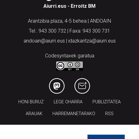
Aiurri.eus - Erroitz BM
Arantzibia plaza, 4-5 behea | ANDOAIN
Tel.: 943 300 732 | Faxa: 943 300 731
andoain@aiurri.eus | idazkaritza@aiurri.eus
Codesyntaxek garatua
HONI BURUZ
LEGE OHARRA
PUBLIZITATEA
ARAUAK
HARREMANETARAKO
RSS