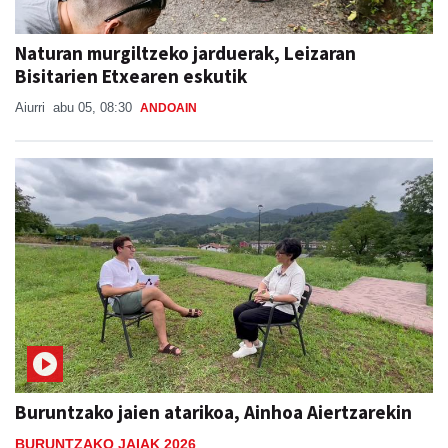
Naturan murgiltzeko jarduerak, Leizaran
Bisitarien Etxearen eskutik
Aiurri
abu 05, 08:30
ANDOAIN
Buruntzako jaien atarikoa, Ainhoa Aiertzarekin
BURUNTZAKO JAIAK 2026