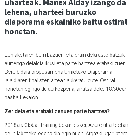
uharteak. Manex Alday izango da
lehena, uharteei buruzko
diaporama eskainiko baitu ostiral
honetan.
Lehiaketaren berri bazuen, eta orain dela aste batzuk
aurtengo deialdia ikusi eta parte hartzea erabaki zuen.
Bere bidaia-proposamena Urnietako Diaporama
jaialdiaren finalisten artean aukeratu dute. Ostiral
honetan egingo du aurkezpena, arratsaldeko 18:30ean
hasita Lekaion.
Zer dela eta erabaki zenuen parte hartzea?
2018an, Global Training bekari esker, Azore uharteetan
sei hilabeteko egonaldia egin nuen. Argazki ugari atera