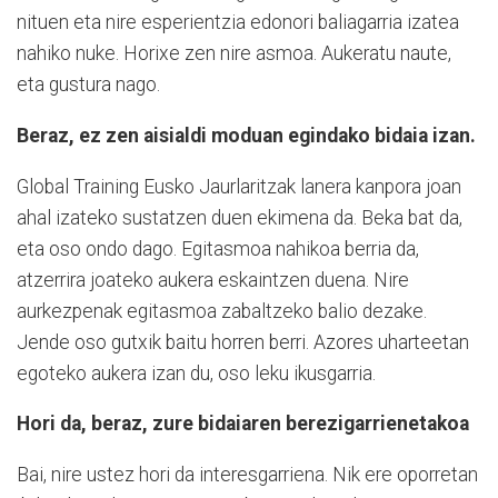
nituen eta nire esperientzia edonori baliagarria izatea
nahiko nuke. Horixe zen nire asmoa. Aukeratu naute,
eta gustura nago.
Beraz, ez zen aisialdi moduan egindako bidaia izan.
Global Training Eusko Jaurlaritzak lanera kanpora joan
ahal izateko sustatzen duen ekimena da. Beka bat da,
eta oso ondo dago. Egitasmoa nahikoa berria da,
atzerrira joateko aukera eskaintzen duena. Nire
aurkezpenak egitasmoa zabaltzeko balio dezake.
Jende oso gutxik baitu horren berri. Azores uharteetan
egoteko aukera izan du, oso leku ikusgarria.
Hori da, beraz, zure bidaiaren berezigarrienetakoa
Bai, nire ustez hori da interesgarriena. Nik ere oporretan