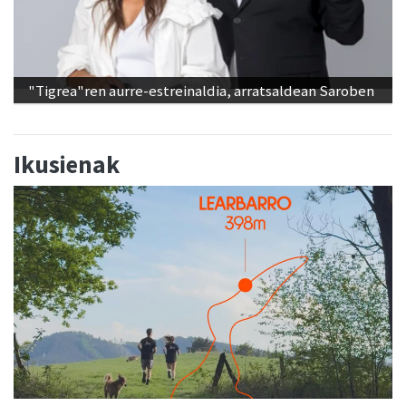
"Tigrea"ren aurre-estreinaldia, arratsaldean Saroben
Ikusienak