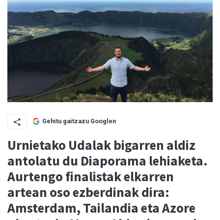
Gehitu gaitzazu Googlen
Urnietako Udalak bigarren aldiz
antolatu du Diaporama lehiaketa.
Aurtengo finalistak elkarren
artean oso ezberdinak dira:
Amsterdam, Tailandia eta Azore