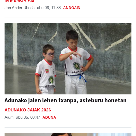
IN MEMORIAM
Jon Ander Ubeda
abu 06, 11:38
ANDOAIN
Adunako jaien lehen txanpa, asteburu honetan
ADUNAKO JAIAK 2026
Aiurri
abu 05, 08:47
ADUNA