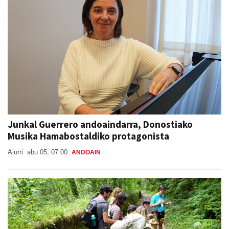
Junkal Guerrero andoaindarra, Donostiako
Musika Hamabostaldiko protagonista
Aiurri
abu 05, 07:00
ANDOAIN