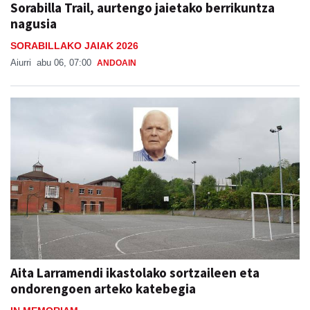
Sorabilla Trail, aurtengo jaietako berrikuntza
nagusia
SORABILLAKO JAIAK 2026
Aiurri
abu 06, 07:00
ANDOAIN
Aita Larramendi ikastolako sortzaileen eta
ondorengoen arteko katebegia