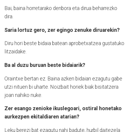
Bai, baina horretarako denbora eta dirua beharrezko
dira.
Saria lortuz gero, zer egingo zenuke diruarekin?
Diru hori beste bidaia batean aprobetxatzea gustatuko
litzaidake.
Ba al duzu buruan beste bidaiarik?
Oraintxe bertan ez. Baina azken bidaian ezagutu gabe
utzi nituen bi uharte. Noizbait horiek biak bisitatzera
joan nahiko nuke.
Zer esango zenioke ikuslegoari, ostiral honetako
aurkezpen ekitaldiaren atarian?
Leku berezi bat ezagutu nahi badute, hurbil daitezela