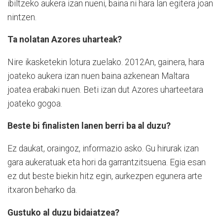
ibiltzeko aukera izan nueni, baina ni hara lan egitera joan
nintzen.
Ta nolatan Azores uharteak?
Nire ikasketekin lotura zuelako. 2012An, gainera, hara
joateko aukera izan nuen baina azkenean Maltara
joatea erabaki nuen. Beti izan dut Azores uharteetara
joateko gogoa.
Beste bi finalisten lanen berri ba al duzu?
Ez daukat, oraingoz, informazio asko. Gu hirurak izan
gara aukeratuak eta hori da garrantzitsuena. Egia esan
ez dut beste biekin hitz egin, aurkezpen egunera arte
itxaron beharko da.
Gustuko al duzu bidaiatzea?