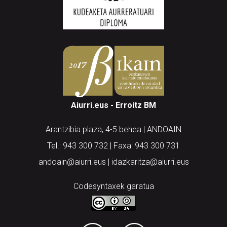
Aiurri.eus - Erroitz BM
Arantzibia plaza, 4-5 behea | ANDOAIN
Tel.: 943 300 732 | Faxa: 943 300 731
andoain@aiurri.eus | idazkaritza@aiurri.eus
Codesyntaxek garatua