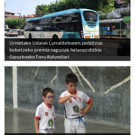
Urnietako Udalak Lurraldebusen zerbitzua
hobetzeko premia nagusiak helarazi dizkio
Gipuzkoako Foru Aldundiari