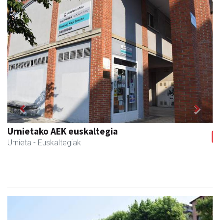
Previous
Next
Urnietako AEK euskaltegia
Urnieta
- Euskaltegiak