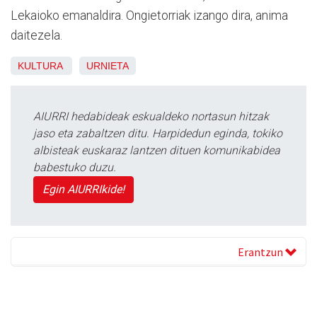
Lekaioko emanaldira. Ongietorriak izango dira, anima
daitezela.
KULTURA
URNIETA
AIURRI hedabideak eskualdeko nortasun hitzak
jaso eta zabaltzen ditu. Harpidedun eginda, tokiko
albisteak euskaraz lantzen dituen komunikabidea
babestuko duzu.
Egin AIURRIkide!
Erantzun