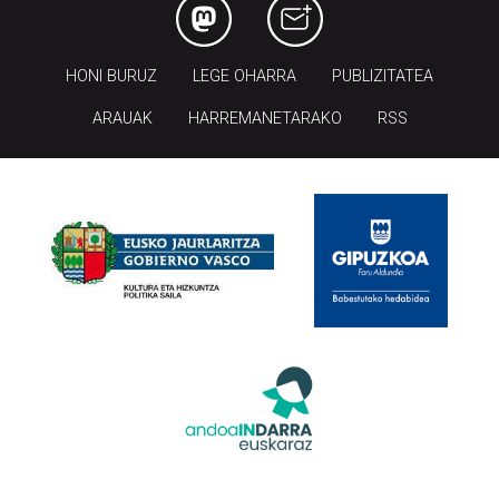
HONI BURUZ
LEGE OHARRA
PUBLIZITATEA
ARAUAK
HARREMANETARAKO
RSS