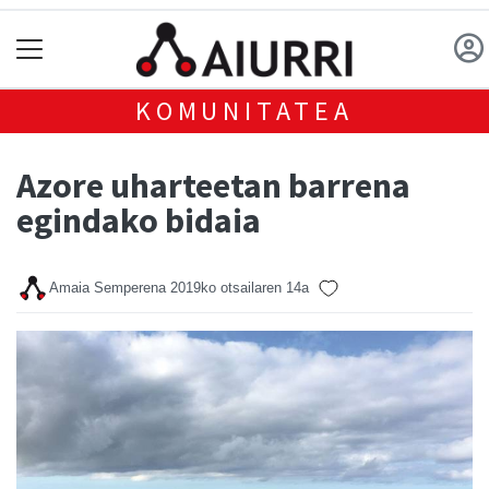
KOMUNITATEA
Azore uharteetan barrena
egindako bidaia
Amaia Semperena
2019ko otsailaren 14a