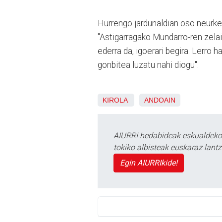
Hurrengo jardunaldian oso neurket
"Astigarragako Mundarro-ren zelai
ederra da, igoerari begira. Lerro 
gonbitea luzatu nahi diogu".
KIROLA
ANDOAIN
AIURRI hedabideak eskualdeko n
tokiko albisteak euskaraz lan
Egin AIURRIkide!