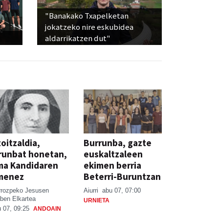
"Banakako Txapelketan
jokatzeko nire eskubidea
aldarrikatzen dut"
oitzaldia,
Burrunba, gazte
runbat honetan,
euskaltzaleen
ma Kandidaren
ekimen berria
menez
Beterri-Buruntzan
rrozpeko Jesusen
Aiurri
abu 07, 07:00
ben Elkartea
URNIETA
 07, 09:25
ANDOAIN