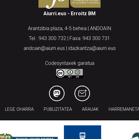
Aiurri.eus - Erroitz BM
Arantzibia plaza, 4-5 behea | ANDOAIN
Tel.: 943 300 732 | Faxa: 943 300 731
andoain@aiurri.eus | idazkaritza@aiurri.eus
Codesyntaxek garatua
LEGE OHARRA
PUBLIZITATEA
ARAUAK
HARREMANET