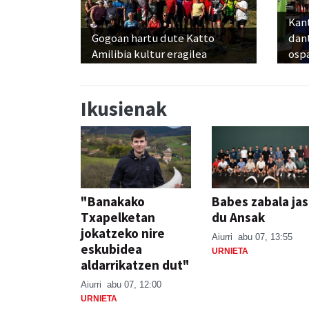
Kant
Gogoan hartu dute Katto
dan
Amilibia kultur eragilea
osp
Ikusienak
"Banakako
Babes zabala ja
Txapelketan
du Ansak
jokatzeko nire
Aiurri
abu 07, 13:55
eskubidea
URNIETA
aldarrikatzen dut"
Aiurri
abu 07, 12:00
URNIETA