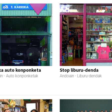
ka auto konponketa
Stop liburu-denda
in
- Auto konponketak
Andoain
- Liburu-dendak