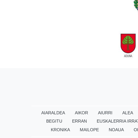
AIARALDEA
AIKOR
AIURRI
ALEA
BEGITU
ERRAN
EUSKALERRIA IRRA
KRONIKA
MAILOPE
NOAUA
O