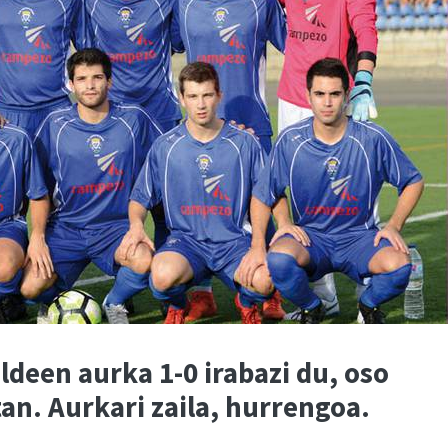
ldeen aurka 1-0 irabazi du, oso
an. Aurkari zaila, hurrengoa.