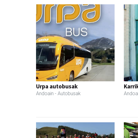
Urpa autobusak
Karri
Andoain
- Autobusak
Andoa