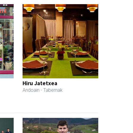
Hiru Jatetxea
Andoain
- Tabernak