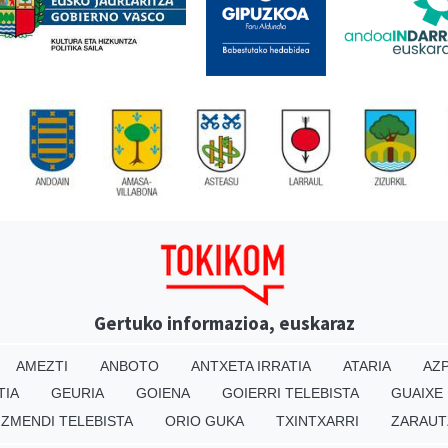
Gertuko informazioa, euskaraz
AMEZTI
ANBOTO
ANTXETA IRRATIA
ATARIA
AZP
TIA
GEURIA
GOIENA
GOIERRI TELEBISTA
GUAIXE
IZMENDI TELEBISTA
ORIO GUKA
TXINTXARRI
ZARAUT