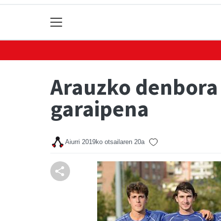
Arauzko denbora a
garaipena
Aiurri
2019ko otsailaren 20a