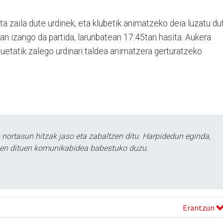
a zaila dute urdinek, eta klubetik animatzeko deia luzatu du
an izango da partida, larunbatean 17:45tan hasita. Aukera
hauetatik zalego urdinari taldea animatzera gerturatzeko
ortasun hitzak jaso eta zabaltzen ditu. Harpidedun eginda,
tzen dituen komunikabidea babestuko duzu.
Erantzun