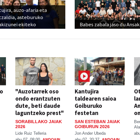
ujira, auzo-afaria eta
tzaldia, asteburuko
akizunei ekiteko
Babes zabala jaso du Ansak
so
"Auzotarrek oso
Kantujira
Ot
ondo erantzuten
taldearen saioa
la
dute, beti daude
Goiburuko
A
laguntzeko prest"
festetan
o
SORABILLAKO JAIAK
SAN ESTEBAN JAIAK
Be
2026
GOIBURUN 2026
Ala
Lide Ruiz Telleria
Jon Ander Ubeda
abu
abu 07, 08:00
abu 07, 20:37
ANDOAIN
ANDOAIN