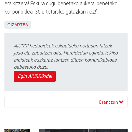
eraikitzera! Eskura dugu benetako aukera, benetako
konponbidea: 35 urtetarako gatazkarik ez!”.
GIZARTEA
AIURRI hedabideak eskualdeko nortasun hitzak
jaso eta zabaltzen ditu. Harpidedun eginda, tokiko
albisteak euskaraz lantzen dituen komunikabidea
babestuko duzu.
Egin AIURRIkide!
Erantzun