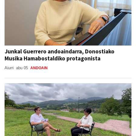
Junkal Guerrero andoaindarra, Donostiako
Musika Hamabostaldiko protagonista
Aiurri
abu 05
ANDOAIN