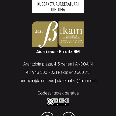
Aiurri.eus - Erroitz BM
Arantzibia plaza, 4-5 behea | ANDOAIN
Tel.: 943 300 732 | Faxa: 943 300 731
andoain@aiurri.eus | idazkaritza@aiurri.eus
Codesyntaxek garatua