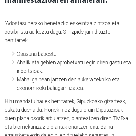
“Adostasunerako benetazko eskeintza zintzoa eta
posibilista aurkeztu dugu. 3 irizpide jarri dituzte
herritarrek:
Osasuna babestu.
Ahalik eta gehien aprobetxatu egin diren gastu eta
inbertsioak.
Mahai gainean jartzen den aukera tekniko eta
ekonomikoki baliagarri izatea.
Hiru mandatu hauek herritarrek, Gipuzkoako gizarteak,
eskatu duena da. Honekin ez dugu orain Diputazioak
duen plana osorik arbuiatzen, planteatzen diren TMB-a
eta biomekanizazio plantak onartzen dira. Baina
errausketa ezin da egin, ez dituelako segurtasun