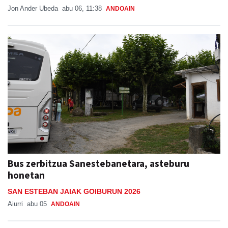
Jon Ander Ubeda
abu 06, 11:38
ANDOAIN
Bus zerbitzua Sanestebanetara, asteburu
honetan
SAN ESTEBAN JAIAK GOIBURUN 2026
Aiurri
abu 05
ANDOAIN