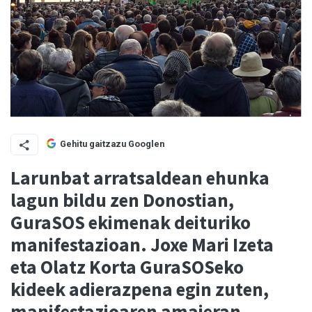
Gehitu gaitzazu Googlen
Larunbat arratsaldean ehunka
lagun bildu zen Donostian,
GuraSOS ekimenak deituriko
manifestazioan. Joxe Mari Izeta
eta Olatz Korta GuraSOSeko
kideek adierazpena egin zuten,
manifestazioaren amaieran.