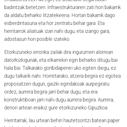
badintzak betetzen. Infraestrukturaren zati hori bakarrik
da aldatu beharko litzatekeena. Hortan bakarrik dago
esberdintasuna eta hor zentratu behar gara. Eta
herritarrok aliatuak izan nahi dugu, eta izango gara,
adostasun hori posible izateko.
Etorkizuneko erronka zailak dira ingurumen alorrean
datorkizkigunak, eta elkarrekin egin beharko ditugu bai
hala bai. Talkarako gonbidapenei uko egiten diegu, ez
dugu talkarik nahi. Horretarako, atzera begira ez egotea
proposatzen dugun, gaizki egindakoak aurpegiratu
ordez, aurrera begira jarri behar dugu, eta era
konstruktiboan jarri nahi dugu aurrera begira. Aurrera,
denon artean eraikiz gure etorkizuneko Gipuzkoa.
Herritarrak, lau urtean behin hautetsontzi batean paper