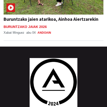
Buruntzako jaien atarikoa, Ainhoa Aiertzarekin
BURUNTZAKO JAIAK 2026
Xabat Minguez
abu 04
ANDOAIN