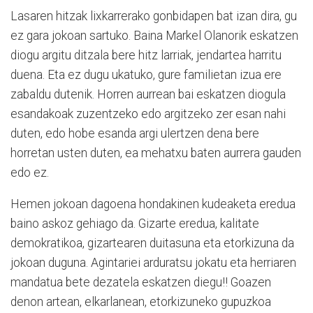
Lasaren hitzak lixkarrerako gonbidapen bat izan dira, gu
ez gara jokoan sartuko. Baina Markel Olanorik eskatzen
diogu argitu ditzala bere hitz larriak, jendartea harritu
duena. Eta ez dugu ukatuko, gure familietan izua ere
zabaldu dutenik. Horren aurrean bai eskatzen diogula
esandakoak zuzentzeko edo argitzeko zer esan nahi
duten, edo hobe esanda argi ulertzen dena bere
horretan usten duten, ea mehatxu baten aurrera gauden
edo ez.
Hemen jokoan dagoena hondakinen kudeaketa eredua
baino askoz gehiago da. Gizarte eredua, kalitate
demokratikoa, gizartearen duitasuna eta etorkizuna da
jokoan duguna. Agintariei arduratsu jokatu eta herriaren
mandatua bete dezatela eskatzen diegu!! Goazen
denon artean, elkarlanean, etorkizuneko gupuzkoa