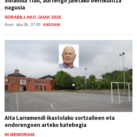
Sorabilla Trail, aurtengo jaietako berrikuntza
nagusia
SORABILLAKO JAIAK 2026
Aiurri
abu 06, 07:00
ANDOAIN
Aita Larramendi ikastolako sortzaileen eta
ondorengoen arteko katebegia
IN MEMORIAM