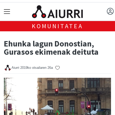
KOMUNITATEA
Ehunka lagun Donostian,
Gurasos ekimenak deituta
Aiurri
2019ko otsailaren 26a