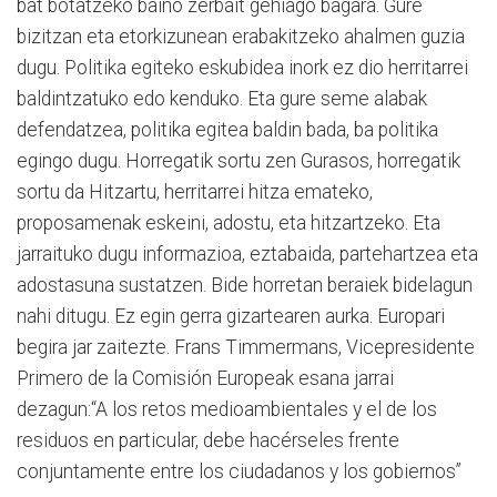
bat botatzeko baino zerbait gehiago bagara. Gure
bizitzan eta etorkizunean erabakitzeko ahalmen guzia
dugu. Politika egiteko eskubidea inork ez dio herritarrei
baldintzatuko edo kenduko. Eta gure seme alabak
defendatzea, politika egitea baldin bada, ba politika
egingo dugu. Horregatik sortu zen Gurasos, horregatik
sortu da Hitzartu, herritarrei hitza emateko,
proposamenak eskeini, adostu, eta hitzartzeko. Eta
jarraituko dugu informazioa, eztabaida, partehartzea eta
adostasuna sustatzen. Bide horretan beraiek bidelagun
nahi ditugu. Ez egin gerra gizartearen aurka. Europari
begira jar zaitezte. Frans Timmermans, Vicepresidente
Primero de la Comisión Europeak esana jarrai
dezagun:“A los retos medioambientales y el de los
residuos en particular, debe hacérseles frente
conjuntamente entre los ciudadanos y los gobiernos”