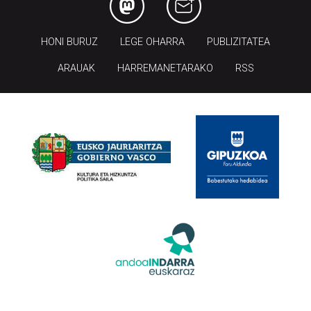
HONI BURUZ
LEGE OHARRA
PUBLIZITATEA
ARAUAK
HARREMANETARAKO
RSS