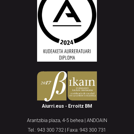
Aiurri.eus - Erroitz BM
Arantzibia plaza, 4-5 behea | ANDOAIN
Tel.: 943 300 732 | Faxa: 943 300 731