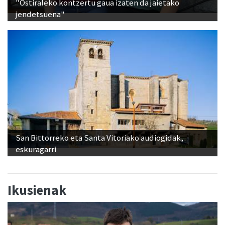
"Ostiraleko kontzertu gaua izaten da jaietako
jendetsuena"
San Bittorreko eta Santa Vitoriako audiogidak,
eskuragarri
Ikusienak