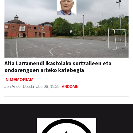
Aita Larramendi ikastolako sortzaileen eta
ondorengoen arteko katebegia
IN MEMORIAM
Jon Ander Ubeda
abu 06, 11:38
ANDOAIN