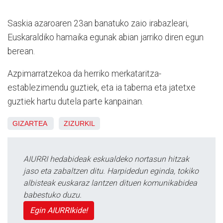
Saskia azaroaren 23an banatuko zaio irabazleari,
Euskaraldiko hamaika egunak abian jarriko diren egun
berean.
Azpimarratzekoa da herriko merkataritza-
establezimendu guztiek, eta ia taberna eta jatetxe
guztiek hartu dutela parte kanpainan.
GIZARTEA
ZIZURKIL
AIURRI hedabideak eskualdeko nortasun hitzak
jaso eta zabaltzen ditu. Harpidedun eginda, tokiko
albisteak euskaraz lantzen dituen komunikabidea
babestuko duzu.
Egin AIURRIkide!