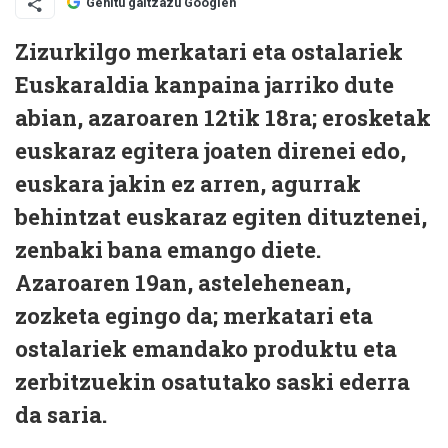
Gehitu gaitzazu Googlen
Zizurkilgo merkatari eta ostalariek
Euskaraldia kanpaina jarriko dute
abian, azaroaren 12tik 18ra; erosketak
euskaraz egitera joaten direnei edo,
euskara jakin ez arren, agurrak
behintzat euskaraz egiten dituztenei,
zenbaki bana emango diete.
Azaroaren 19an, astelehenean,
zozketa egingo da; merkatari eta
ostalariek emandako produktu eta
zerbitzuekin osatutako saski ederra
da saria.