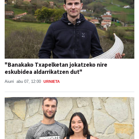
"Banakako Txapelketan jokatzeko nire
eskubidea aldarrikatzen dut"
Aiurri
abu 07, 12:00
URNIETA