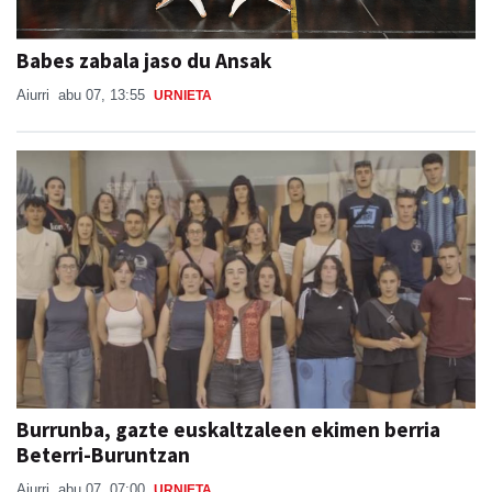
Babes zabala jaso du Ansak
Aiurri
abu 07, 13:55
URNIETA
Burrunba, gazte euskaltzaleen ekimen berria
Beterri-Buruntzan
Aiurri
abu 07, 07:00
URNIETA