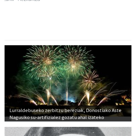
Zubeldia arrain eta mariskoa
Zizurkil
- Arrandegiak
Lurraldebuseko zerbitzu bereziak, Donostiako Aste
Nagusiko su-artifizialez gozatu ahal izateko