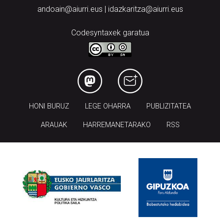
andoain@aiurri.eus | idazkaritza@aiurri.eus
Codesyntaxek garatua
HONI BURUZ
LEGE OHARRA
PUBLIZITATEA
ARAUAK
HARREMANETARAKO
RSS