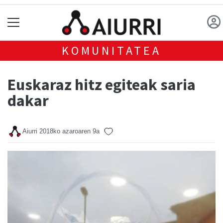
KOMUNITATEA
Euskaraz hitz egiteak saria
dakar
Aiurri
2018ko azaroaren 9a