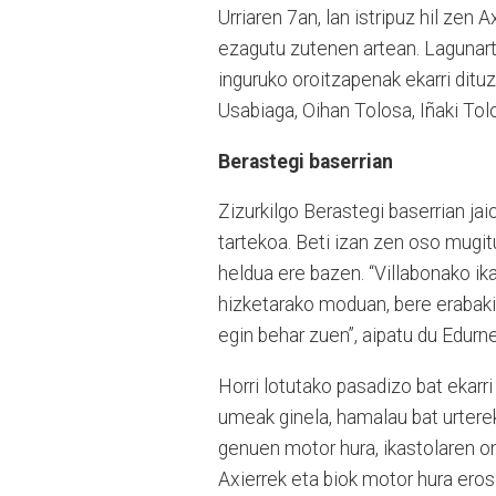
Urriaren 7an, lan istripuz hil zen
ezagutu zutenen artean. Lagunarte
inguruko oroitzapenak ekarri ditu
Usabiaga, Oihan Tolosa, Iñaki Tolo
Berastegi baserrian
Zizurkilgo Berastegi baserrian jai
tartekoa. Beti izan zen oso mugit
heldua ere bazen. “Villabonako ik
hizketarako moduan, bere erabaki
egin behar zuen”, aipatu du Edurn
Horri lotutako pasadizo bat ekar
umeak ginela, hamalau bat urterek
genuen motor hura, ikastolaren on
Axierrek eta biok motor hura eros