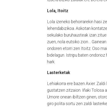
Lola, Itoitz
Lola izeneko behorrarekin hasi z
lehendabizikoa. Askotan kontatze
sekulako buruhausteak izan zituel
zuen, nola eutsiko zion… Gainean 
ondoren etorri zen Itoitz. Oso ma
bidelagun. Istripu baten ondorioz 
hark.
Lasterketak
Lehiakorra ere bazen Axier. Zaldi
gustatzen zitzaion. Iñaki Tolosa a
Umore onean ibiltzen ginen, otordu
giro polita sortu zen zaldi laster