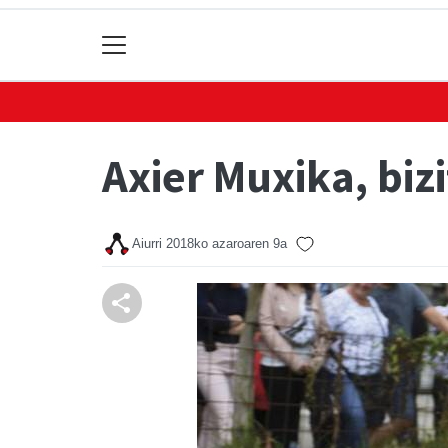
Axier Muxika, biz
Aiurri
2018ko azaroaren 9a