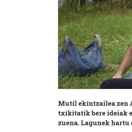
Mutil ekintzailea zen 
txikitatik bere ideiak
zuena. Lagunek hartu 