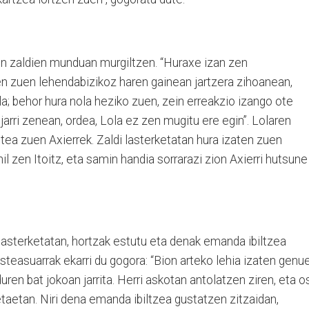
en zaldien munduan murgiltzen. “Huraxe izan zen
n zuen lehendabizikoz haren gainean jartzera zihoanean,
a; behor hura nola heziko zuen, zein erreakzio izango ote
jarri zenean, ordea, Lola ez zen mugitu ere egin”. Lolaren
itea zuen Axierrek. Zaldi lasterketatan hura izaten zuen
hil zen Itoitz, eta samin handia sorrarazi zion Axierri hutsune
 lasterketatan, hortzak estutu eta denak emanda ibiltzea
steasuarrak ekarri du gogora: “Bion arteko lehia izaten genu
ren bat jokoan jarrita. Herri askotan antolatzen ziren, eta o
ketaetan. Niri dena emanda ibiltzea gustatzen zitzaidan,