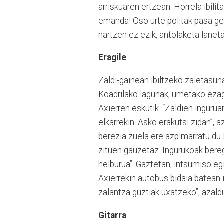
arriskuaren ertzean. Horrela ibili
emanda! Oso urte politak pasa gen
hartzen ez ezik, antolaketa laneta
Eragile
Zaldi-gainean ibiltzeko zaletasun
Koadrilako lagunak, umetako eza
Axierren eskutik. “Zaldien ingurua
elkarrekin. Asko erakutsi zidan”, 
berezia zuela ere azpimarratu du E
zituen gauzetaz. Ingurukoak bere
helburua”. Gaztetan, intsumiso egi
Axierrekin autobus bidaia batean
zalantza guztiak uxatzeko”, azaldu 
Gitarra