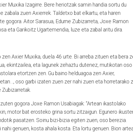
 Axier Muxika Izagirre. Bere heriotzak samin handia sortu du
 zabala zuen Axierrek. Taldetxo bat elkartu, eta haren
zte gogora. Aitor Sarasua, Edurne Zubizarreta, Joxe Ramon
sa eta Garikoitz Ugartemendia, luze eta zabal aritu dira.
o zen Axier Muxika, duela 46 urte. Bi arreba zituen eta bera 
ua, ekintzailea, eta lagunek zehaztu dutenez, mutikotan oso
astolara etortzen zen. Gu baino helduagoa zen Axier,
etan…, oso garbi izaten zuen zer nahi zuen eta horretarako 
e Zubizarretak.
ri zuten gogora Joxe Ramon Usabiagak: “Artean ikastolako
in, motor bat erosteko grina sortu zitzaigun. Egunero ikuste
dotik pasatzen. Soinu bizi-bizia egiten zuen, oso berezia.
i nahi genuen, kosta ahala kosta. Eta lortu genuen. Bion arte