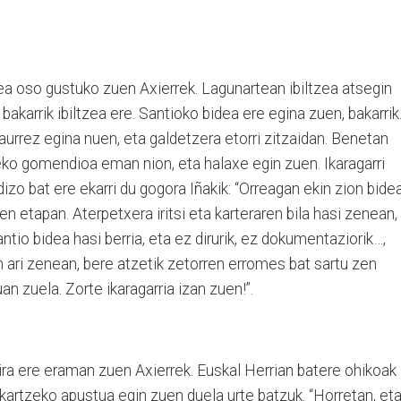
tea oso gustuko zuen Axierrek. Lagunartean ibiltzea atsegin
 bakarrik ibiltzea ere. Santioko bidea ere egina zuen, bakarrik
aurrez egina nuen, eta galdetzera etorri zitzaidan. Benetan
eko gomendioa eman nion, eta halaxe egin zuen. Ikaragarri
zo bat ere ekarri du gogora Iñakik: “Orreagan ekin zion bidea
en etapan. Aterpetxera iritsi eta karteraren bila hasi zenean,
ntio bidea hasi berria, eta ez dirurik, ez dokumentaziorik…,
 ari zenean, bere atzetik zetorren erromes bat sartu zen
an zuela. Zorte ikaragarria izan zuen!”.
rira ere eraman zuen Axierrek. Euskal Herrian batere ohikoak
ekartzeko apustua egin zuen duela urte batzuk. “Horretan, et