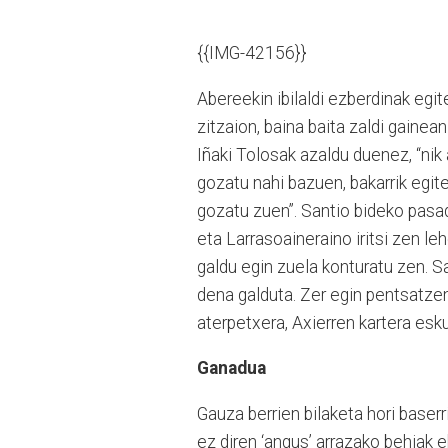
{{IMG-42156}}
Abereekin ibilaldi ezberdinak egi
zitzaion, baina baita zaldi gainean
Iñaki Tolosak azaldu duenez, “nik 
gozatu nahi bazuen, bakarrik egit
gozatu zuen”. Santio bideko pasadi
eta Larrasoaineraino iritsi zen leh
galdu egin zuela konturatu zen. Sa
dena galduta. Zer egin pentsatzen
aterpetxera, Axierren kartera esku
Ganadua
Gauza berrien bilaketa hori baser
ez diren ‘angus’ arrazako behiak 