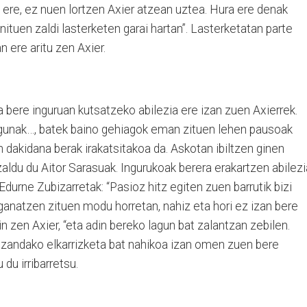
ta ere, ez nuen lortzen Axier atzean uztea. Hura ere denak
ituen zaldi lasterketen garai hartan”. Lasterketatan parte
n ere aritu zen Axier.
a bere inguruan kutsatzeko abilezia ere izan zuen Axierrek.
gunak…, batek baino gehiagok eman zituen lehen pausoak
n dakidana berak irakatsitakoa da. Askotan ibiltzen ginen
azaldu du Aitor Sarasuak. Ingurukoak berera erakartzen abilezi
durne Zubizarretak: “Pasioz hitz egiten zuen barrutik bizi
ganatzen zituen modu horretan, nahiz eta hori ez izan bere
n zen Axier, “eta adin bereko lagun bat zalantzan zebilen.
 izandako elkarrizketa bat nahikoa izan omen zuen bere
du irribarretsu.