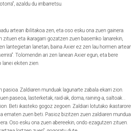
rra”, azaldu du irribarretsu.
nadu artean ibilitakoa zen, eta oso esku ona zuen gainera.
n zituen eta ikaragarri gozatzen zuen baserriko lanarekin,
uen lantegietan lanetan, baina Axier ez zen lau hormen artea
serrira”. Tolomendin ari zen lanean Axier egun, eta bere
 lanei ekiten zien.
en pasioa. Zaldiaren munduak lagunarte zabala ekarri zion.
uen paseoa, lasterketak, raid-ak, doma, raining-a, saltoak…
ion. Beti ikasteko gogoz zegoen. Zaldiari lotutako ikastaror
zena ematen zuen beti. Pasioz bizitzen zuen zaldiaren mundua
era. Oso esku ona zuen abereekin, ondo ezagutzen zituen.
kartzea lortzen zuen”, gogoratu dute.