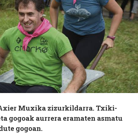
Axier Muxika zizurkildarra. Txiki-
 eta gogoak aurrera eramaten asmatu
dute gogoan.