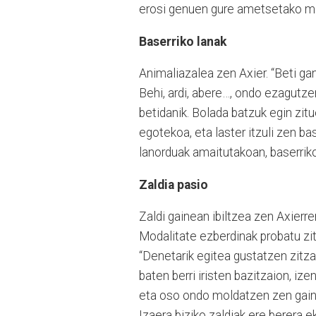
erosi genuen gure ametsetako moto
Baserriko lanak
Animaliazalea zen Axier. “Beti ga
Behi, ardi, abere…, ondo ezagutze
betidanik. Bolada batzuk egin zit
egotekoa, eta laster itzuli zen ba
lanorduak amaitutakoan, baserriko
Zaldia pasio
Zaldi gainean ibiltzea zen Axierr
Modalitate ezberdinak probatu zit
“Denetarik egitea gustatzen zitza
baten berri iristen bazitzaion, i
eta oso ondo moldatzen zen gain
Izaera biziko zaldiak ere berera e