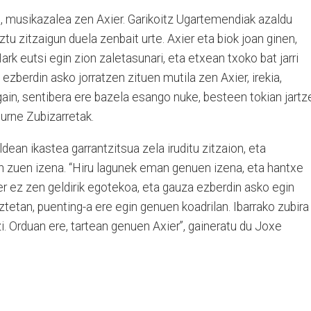
le, musikazalea zen Axier. Garikoitz Ugartemendiak azaldu
ztu zitzaigun duela zenbait urte. Axier eta biok joan ginen,
rk eutsi egin zion zaletasunari, eta etxean txoko bat jarri
 ezberdin asko jorratzen zituen mutila zen Axier, irekia,
ain, sentibera ere bazela esango nuke, besteen tokian jartz
urne Zubizarretak.
ldean ikastea garrantzitsua zela iruditu zitzaion, eta
n zuen izena. “Hiru lagunek eman genuen izena, eta hantxe
ier ez zen geldirik egotekoa, eta gauza ezberdin asko egin
aztetan, puenting-a ere egin genuen koadrilan. Ibarrako zubira
i. Orduan ere, tartean genuen Axier”, gaineratu du Joxe