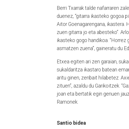
Berri Txarrak talde nafarraren za
duenez, “gitarra ikasteko gogoa pi
Aitor Goenagarengana, ikastera. Ha
zuen gitarra jo eta abesteko”. Arlo
ikasteko gogo handikoa. “Horrez g
asmatzen zuena”, gaineratu du Ed
Etxea egiten ari zen garaian, suka
sukaldaritza ikastaro batean ema
aritu ginen, zenbait hilabetez. Ax
zituen”, azaldu du Garikoitzek. “G
joan eta bertatik egin genuen jauz
Ramonek.
Santio bidea