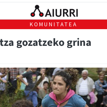
KOMUNITATEA
itza gozatzeko grina