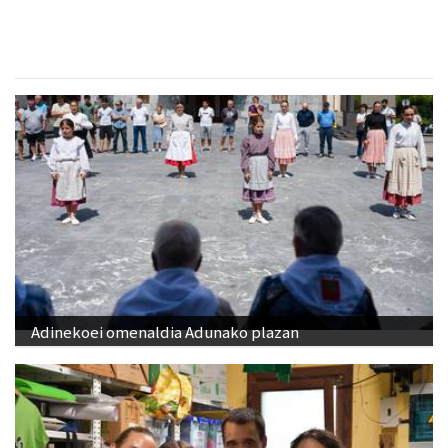
Adinekoei omenaldia Adunako plazan