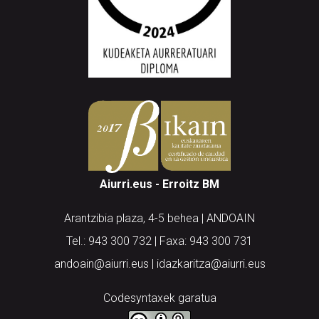
Aiurri.eus - Erroitz BM
Arantzibia plaza, 4-5 behea | ANDOAIN
Tel.: 943 300 732 | Faxa: 943 300 731
andoain@aiurri.eus | idazkaritza@aiurri.eus
Codesyntaxek garatua