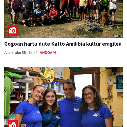
Gogoan hartu dute Katto Amilibia kultur eragilea
Aiurri
abu 08, 13:24
ANDOAIN