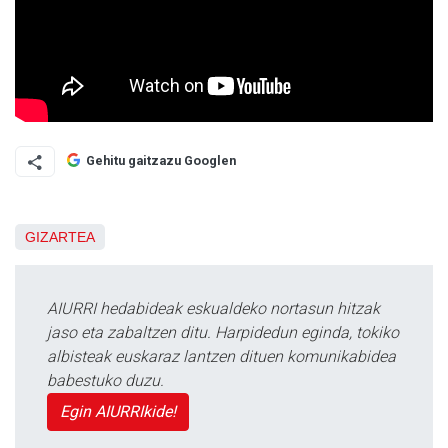
Gehitu gaitzazu Googlen
GIZARTEA
AIURRI hedabideak eskualdeko nortasun hitzak
jaso eta zabaltzen ditu. Harpidedun eginda, tokiko
albisteak euskaraz lantzen dituen komunikabidea
babestuko duzu.
Egin AIURRIkide!