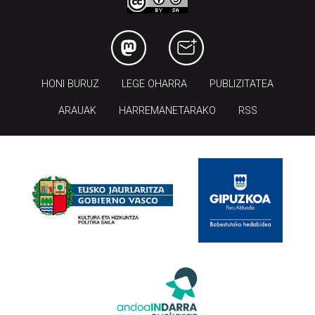
HONI BURUZ
LEGE OHARRA
PUBLIZITATEA
ARAUAK
HARREMANETARAKO
RSS