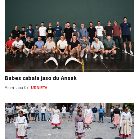
Babes zabala jaso du Ansak
Aiurri
abu 07
URNIETA