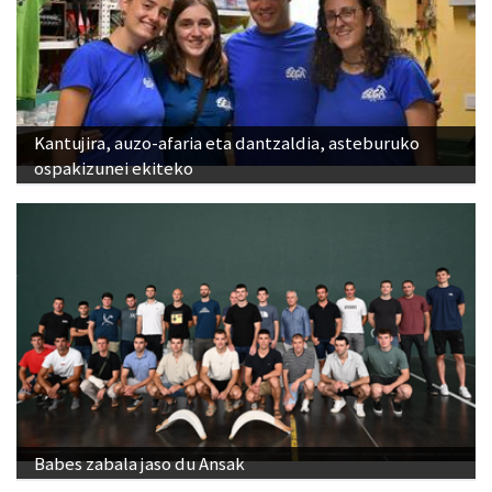
Kantujira, auzo-afaria eta dantzaldia, asteburuko
ospakizunei ekiteko
Babes zabala jaso du Ansak