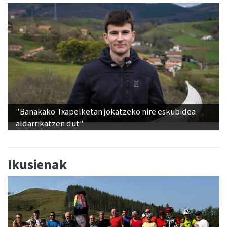
"Banakako Txapelketan jokatzeko nire eskubidea
aldarrikatzen dut"
Ikusienak