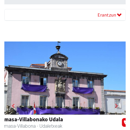
Erantzun
Previous
Next
Kabela
Asteasu
- Gozotegiak