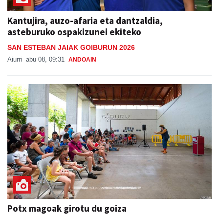
Kantujira, auzo-afaria eta dantzaldia,
asteburuko ospakizunei ekiteko
SAN ESTEBAN JAIAK GOIBURUN 2026
Aiurri
abu 08, 09:31
ANDOAIN
Potx magoak girotu du goiza