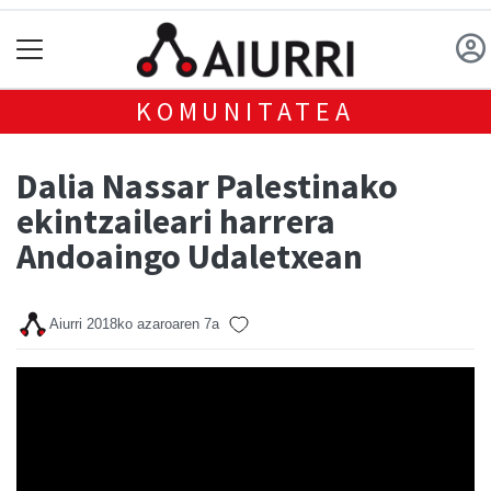
KOMUNITATEA
Dalia Nassar Palestinako
ekintzaileari harrera
Andoaingo Udaletxean
Aiurri
2018ko azaroaren 7a