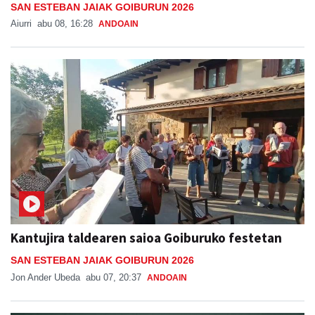
SAN ESTEBAN JAIAK GOIBURUN 2026
Aiurri
abu 08, 16:28
ANDOAIN
Kantujira taldearen saioa Goiburuko festetan
SAN ESTEBAN JAIAK GOIBURUN 2026
Jon Ander Ubeda
abu 07, 20:37
ANDOAIN