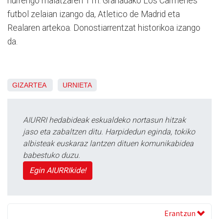
hurrengo maiatzaren 11n. Granadako Los Carmenes
futbol zelaian izango da, Atletico de Madrid eta
Realaren artekoa. Donostiarrentzat historikoa izango
da.
GIZARTEA
URNIETA
AIURRI hedabideak eskualdeko nortasun hitzak
jaso eta zabaltzen ditu. Harpidedun eginda, tokiko
albisteak euskaraz lantzen dituen komunikabidea
babestuko duzu.
Egin AIURRIkide!
Erantzun