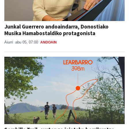
Junkal Guerrero andoaindarra, Donostiako
Musika Hamabostaldiko protagonista
Aiurri
abu 05, 07:00
ANDOAIN