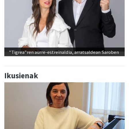
"Tigrea"ren aurre-estreinaldia, arratsaldean Saroben
Ikusienak