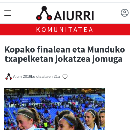
KOMUNITATEA
Kopako finalean eta Munduko
txapelketan jokatzea jomuga
Aiurri
2019ko otsailaren 21a