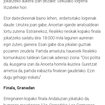
jokatzeko aukera izan dezake. Sekulako lorpena
litzateke hori.
Etor daitezkeenak baino lehen, erdietsitako lorpenak
daude. Urrutira joan gabe, Anoetan igande arratsaldean
lortu zutena. Estrainekoz, Realeko neskak kopako finala
jokatzeko sailatu dira. 18.000 mila lagunen aurreran
egin zuten, gainera. Esan gabe doa jokalari guztiak
pozarren zeudela. Partida amaituta, hauexek Realeko
komunikazio taldeari Garciak adierazi ziona: "Oso polita
da, ikusgarria izan da Anoeta horrela ikustea. Guretzat
ametsa da, partida irabazita finalean gaudelako. Ezin
dugu gehiago eskatu".
Finala, Granadan
Erreginaren kopako finala Andaluzian jokatuko da,