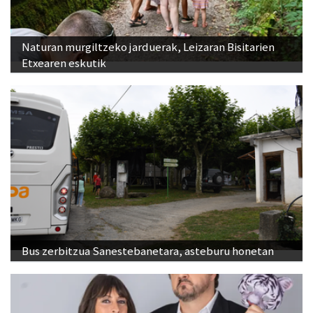
Naturan murgiltzeko jarduerak, Leizaran Bisitarien
Etxearen eskutik
Bus zerbitzua Sanestebanetara, asteburu honetan