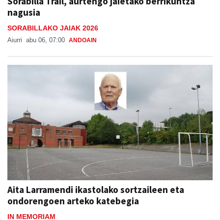
Sorabilla Trail, aurtengo jaietako berrikuntza
nagusia
SORABILLAKO JAIAK 2026
Aiurri
abu 06, 07:00
ANDOAIN
Aita Larramendi ikastolako sortzaileen eta
ondorengoen arteko katebegia
IN MEMORIAM