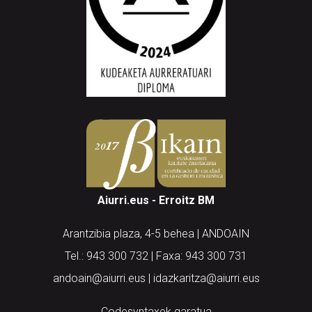
Aiurri.eus - Erroitz BM
Arantzibia plaza, 4-5 behea | ANDOAIN
Tel.: 943 300 732 | Faxa: 943 300 731
andoain@aiurri.eus | idazkaritza@aiurri.eus
Codesyntaxek garatua