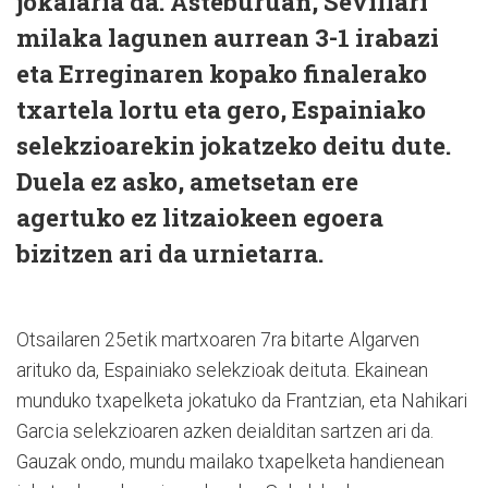
jokalaria da. Asteburuan, Sevillari
milaka lagunen aurrean 3-1 irabazi
eta Erreginaren kopako finalerako
txartela lortu eta gero, Espainiako
selekzioarekin jokatzeko deitu dute.
Duela ez asko, ametsetan ere
agertuko ez litzaiokeen egoera
bizitzen ari da urnietarra.
Otsailaren 25etik martxoaren 7ra bitarte Algarven
arituko da, Espainiako selekzioak deituta. Ekainean
munduko txapelketa jokatuko da Frantzian, eta Nahikari
Garcia selekzioaren azken deialditan sartzen ari da.
Gauzak ondo, mundu mailako txapelketa handienean