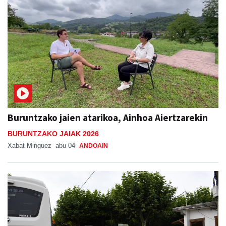
Buruntzako jaien atarikoa, Ainhoa Aiertzarekin
BURUNTZAKO JAIAK 2026
Xabat Minguez
abu 04
ANDOAIN