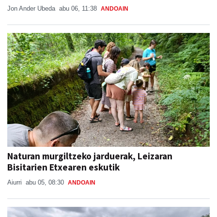
Jon Ander Ubeda
abu 06, 11:38
ANDOAIN
Naturan murgiltzeko jarduerak, Leizaran
Bisitarien Etxearen eskutik
Aiurri
abu 05, 08:30
ANDOAIN