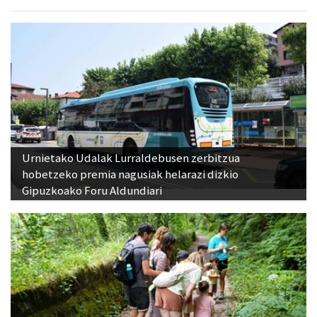
Urnietako Udalak Lurraldebusen zerbitzua
hobetzeko premia nagusiak helarazi dizkio
Gipuzkoako Foru Aldundiari