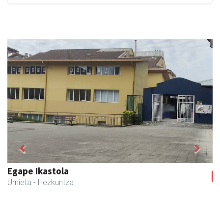
Previous
Next
Barn trasteleku eta biltegi txikien alokairua
Urnieta
- Trastelekuak