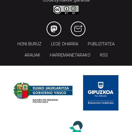
HONI BURUZ
LEGE OHARRA
PUBLIZITATEA
ARAUAK
HARREMANETARAKO
RSS