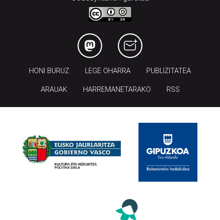
HONI BURUZ
LEGE OHARRA
PUBLIZITATEA
ARAUAK
HARREMANETARAKO
RSS