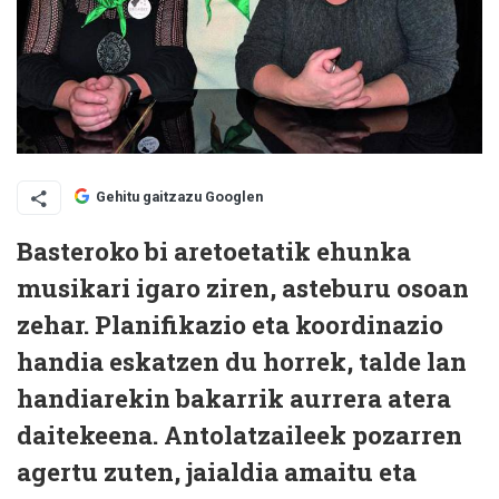
Gehitu gaitzazu Googlen
Basteroko bi aretoetatik ehunka
musikari igaro ziren, asteburu osoan
zehar. Planifikazio eta koordinazio
handia eskatzen du horrek, talde lan
handiarekin bakarrik aurrera atera
daitekeena. Antolatzaileek pozarren
agertu zuten, jaialdia amaitu eta