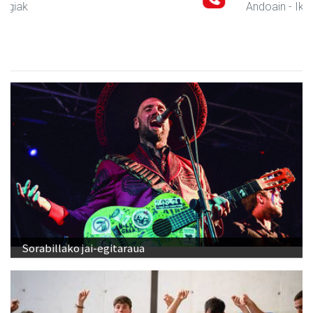
Andoain
- Ikasketak
Sorabillako jai-egitaraua