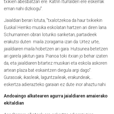
txikien abesbatzari ere. Katrin Iturralderi ere eskerrak
eman nahi dizkiogu".
Jaialdiari berari lotuta, "txalotzekoa da haur txikiekin
Euskal Herriko musika eskolatan hartzen ari diren lana.
Schumannen obrari loturiko sariketan, partaideek
erakutsi duten maila zoragarria izan da. Urtez urte,
jaialdiaren maila hobetzen ari gara. Hutsunea betetzen
ari garela jakitun gara. Pianoa toki itxian jo behar izaten
da, eta jaialdiaren bitartez musikari eta eskola askoren
artean plaza bat eskaintzen diegula argi dago".
Gurasoak, ikasleak, laguntzaileak, erakundeak,...
eskertza adierazteko garaian ez dute inor ahaztu nahi.
Andoaingo alkatearen agurra jaialdiaren amaierako
ekitaldian