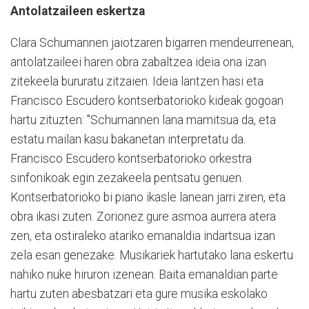
Antolatzaileen eskertza
Clara Schumannen jaiotzaren bigarren mendeurrenean,
antolatzaileei haren obra zabaltzea ideia ona izan
zitekeela bururatu zitzaien. Ideia lantzen hasi eta
Francisco Escudero kontserbatorioko kideak gogoan
hartu zituzten: "Schumannen lana mamitsua da, eta
estatu mailan kasu bakanetan interpretatu da.
Francisco Escudero kontserbatorioko orkestra
sinfonikoak egin zezakeela pentsatu genuen.
Kontserbatorioko bi piano ikasle lanean jarri ziren, eta
obra ikasi zuten. Zorionez gure asmoa aurrera atera
zen, eta ostiraleko atariko emanaldia indartsua izan
zela esan genezake. Musikariek hartutako lana eskertu
nahiko nuke hiruron izenean. Baita emanaldian parte
hartu zuten abesbatzari eta gure musika eskolako