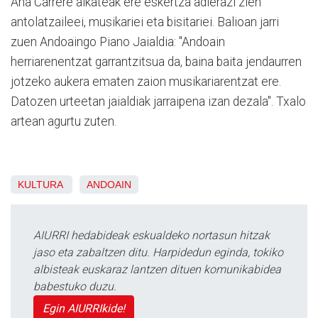
Ana Carrere alkateak ere eskertza adierazi zien
antolatzaileei, musikariei eta bisitariei. Balioan jarri
zuen Andoaingo Piano Jaialdia: "Andoain
herriarenentzat garrantzitsua da, baina baita jendaurren
jotzeko aukera ematen zaion musikariarentzat ere.
Datozen urteetan jaialdiak jarraipena izan dezala". Txalo
artean agurtu zuten.
KULTURA
ANDOAIN
AIURRI hedabideak eskualdeko nortasun hitzak
jaso eta zabaltzen ditu. Harpidedun eginda, tokiko
albisteak euskaraz lantzen dituen komunikabidea
babestuko duzu.
Egin AIURRIkide!