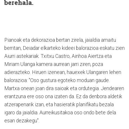
berehala.
Pianoak eta dekorazioa bertan zirela, jaialdia amaitu
berritan, Deiadar elkarteko kideei balorazioa eskatu zien
Aiurri astekariak. Txitxu Castro, Ainhoa Aiertza eta
Miriam Ulanga kamera aurrean jarri ziren, poza
adierazteko. Hiruen izenean, hauexek Ulangaren lehen
balorazioa: "Oso gustura egoteko moduan gaude.
Martxa onean joan dira saioak eta ordutegia. Jendearen
erantzuna ere oso ona izaten da. Ez da denbora aldetik
atzerapenarik izan, eta hasieratik planifikatu bezala
igaro da jaialdia. Aurreikusitakoa oso ondo bete dela
esan dezakegu".