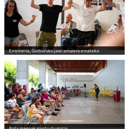
Erromeria, Goiburuko jaiei amaiera emateko
Potx magoak girotu du goiza