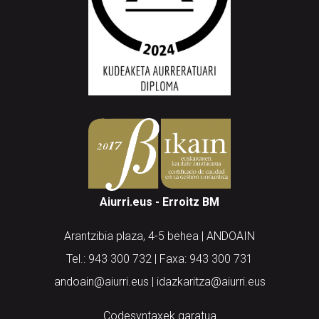
Aiurri.eus - Erroitz BM
Arantzibia plaza, 4-5 behea | ANDOAIN
Tel.: 943 300 732 | Faxa: 943 300 731
andoain@aiurri.eus | idazkaritza@aiurri.eus
Codesyntaxek garatua