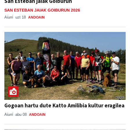
San Esteban jaiak Goiburun
SAN ESTEBAN JAIAK GOIBURUN 2026
Aiurri
uzt 18
ANDOAIN
Gogoan hartu dute Katto Amilibia kultur eragilea
Aiurri
abu 08
ANDOAIN