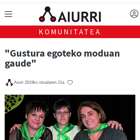
KOMUNITATEA
"Gustura egoteko moduan
gaude"
Aiurri
2019ko otsailaren 21a