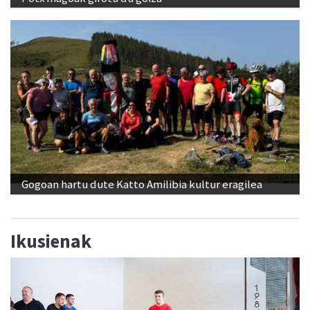
Gogoan hartu dute Katto Amilibia kultur eragilea
Ikusienak