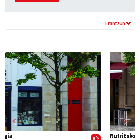
Erantzun
Previous
Next
NutriEskola