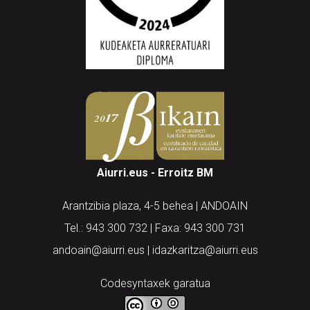
Aiurri.eus - Erroitz BM
Arantzibia plaza, 4-5 behea | ANDOAIN
Tel.: 943 300 732 | Faxa: 943 300 731
andoain@aiurri.eus | idazkaritza@aiurri.eus
Codesyntaxek garatua