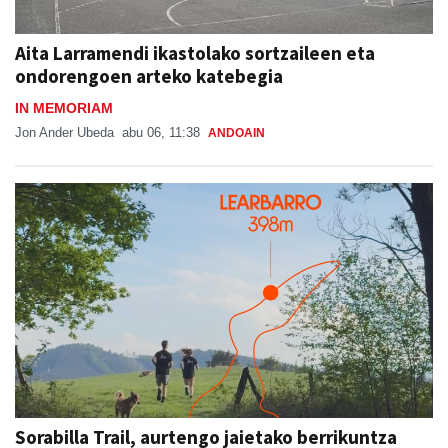
Aita Larramendi ikastolako sortzaileen eta
ondorengoen arteko katebegia
IN MEMORIAM
Jon Ander Ubeda
abu 06, 11:38
ANDOAIN
Sorabilla Trail, aurtengo jaietako berrikuntza