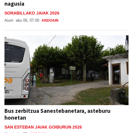
nagusia
SORABILLAKO JAIAK 2026
Aiurri
abu 06, 07:00
ANDOAIN
Bus zerbitzua Sanestebanetara, asteburu
honetan
SAN ESTEBAN JAIAK GOIBURUN 2026