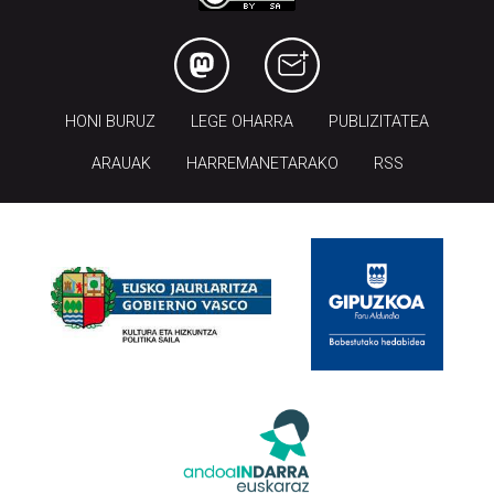
HONI BURUZ
LEGE OHARRA
PUBLIZITATEA
ARAUAK
HARREMANETARAKO
RSS