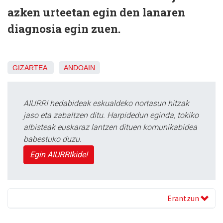
azken urteetan egin den lanaren
diagnosia egin zuen.
GIZARTEA
ANDOAIN
AIURRI hedabideak eskualdeko nortasun hitzak
jaso eta zabaltzen ditu. Harpidedun eginda, tokiko
albisteak euskaraz lantzen dituen komunikabidea
babestuko duzu.
Egin AIURRIkide!
Erantzun