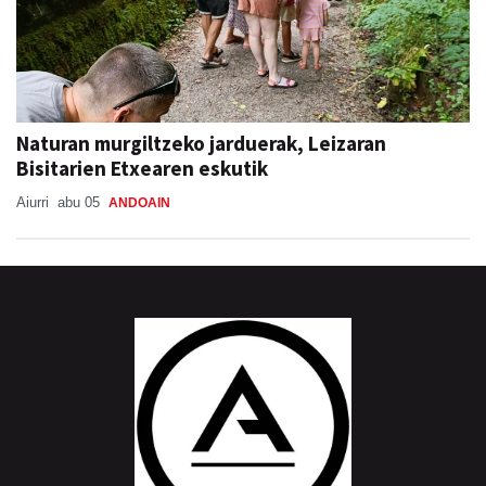
Naturan murgiltzeko jarduerak, Leizaran
Bisitarien Etxearen eskutik
Aiurri
abu 05
ANDOAIN