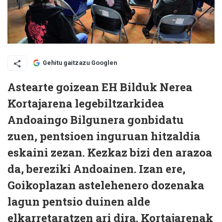
Gehitu gaitzazu Googlen
Astearte goizean EH Bilduk Nerea
Kortajarena legebiltzarkidea
Andoaingo Bilgunera gonbidatu
zuen, pentsioen inguruan hitzaldia
eskaini zezan. Kezkaz bizi den arazoa
da, bereziki Andoainen. Izan ere,
Goikoplazan astelehenero dozenaka
lagun pentsio duinen alde
elkarretaratzen ari dira. Kortajarenak