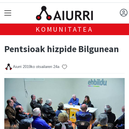
KOMUNITATEA
Pentsioak hizpide Bilgunean
Aiurri
2019ko otsailaren 24a