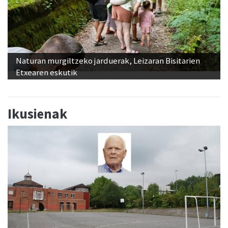
Naturan murgiltzeko jarduerak, Leizaran Bisitarien
Etxearen eskutik
Ikusienak