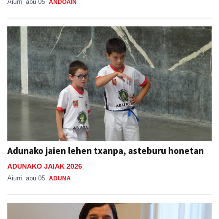
Aiurri
abu 05
ANDOAIN
Adunako jaien lehen txanpa, asteburu honetan
ADUNAKO JAIAK 2026
Aiurri
abu 05
ADUNA