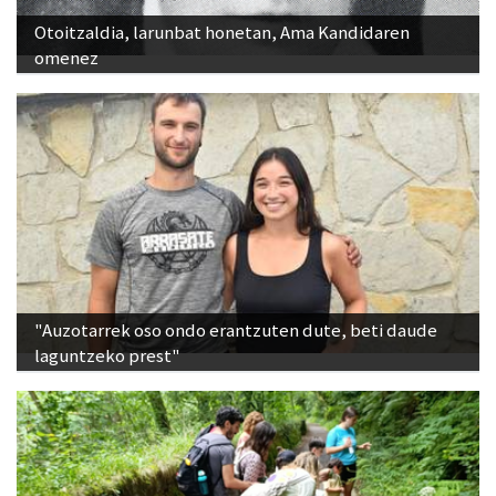
Otoitzaldia, larunbat honetan, Ama Kandidaren
omenez
"Auzotarrek oso ondo erantzuten dute, beti daude
laguntzeko prest"