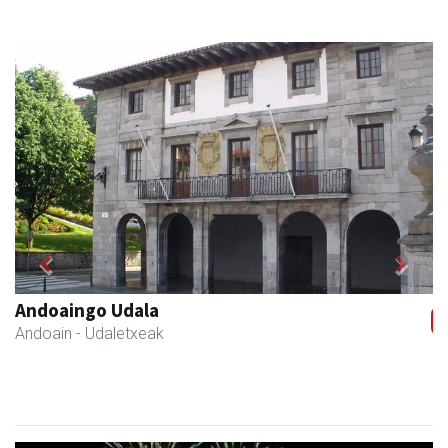
Previous
Next
Andoaingo Udala
Andoain
- Udaletxeak