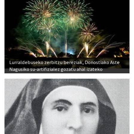
Lurraldebuseko zerbitzu bereziak, Donostiako Aste
Nagusiko su-artifizialez gozatu ahal izateko