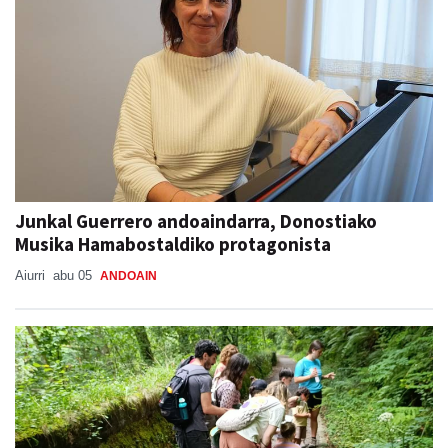
Junkal Guerrero andoaindarra, Donostiako
Musika Hamabostaldiko protagonista
Aiurri
abu 05
ANDOAIN