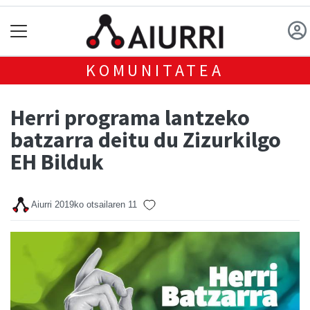
KOMUNITATEA
Herri programa lantzeko
batzarra deitu du Zizurkilgo
EH Bilduk
Aiurri
2019ko otsailaren 11