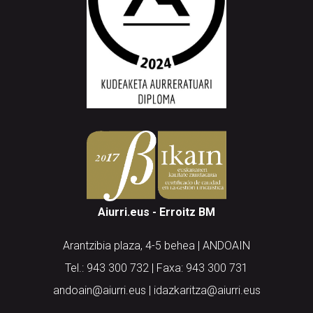
Aiurri.eus - Erroitz BM
Arantzibia plaza, 4-5 behea | ANDOAIN
Tel.: 943 300 732 | Faxa: 943 300 731
andoain@aiurri.eus | idazkaritza@aiurri.eus
Codesyntaxek garatua