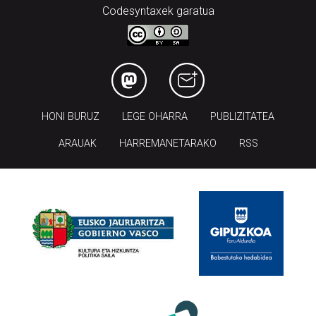
HONI BURUZ
LEGE OHARRA
PUBLIZITATEA
ARAUAK
HARREMANETARAKO
RSS