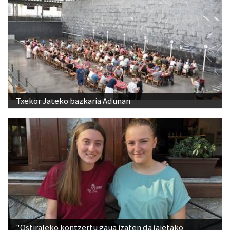
Txekor Jateko bazkaria Adunan
"Ostiraleko kontzertu gaua izaten da jaietako
jendetsuena"