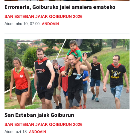
SAN ESTEBAN JAIAK GOIBURUN 2026
Aiurri
abu 10, 07:00
ANDOAIN
San Esteban jaiak Goiburun
SAN ESTEBAN JAIAK GOIBURUN 2026
Aiurri
uzt 18
ANDOAIN