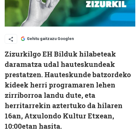
Gehitu gaitzazu Googlen
Zizurkilgo EH Bilduk hilabeteak
daramatza udal hauteskundeak
prestatzen. Hauteskunde batzordeko
kideek herri programaren lehen
zirriborroa landu dute, eta
herritarrekin aztertuko da hilaren
16an, Atxulondo Kultur Etxean,
10:00etan hasita.