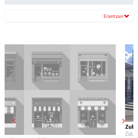
Erantzun
Previous
Next
Zubimusu Ikastola
Zizurkil
- Hezkuntza