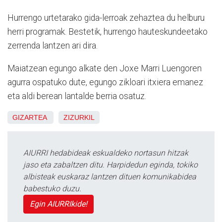
Hurrengo urtetarako gida-lerroak zehaztea du helburu
herri programak. Bestetik, hurrengo hauteskundeetako
zerrenda lantzen ari dira.
Maiatzean egungo alkate den Joxe Marri Luengoren
agurra ospatuko dute, egungo zikloari itxiera emanez
eta aldi berean lantalde berria osatuz.
GIZARTEA
ZIZURKIL
AIURRI hedabideak eskualdeko nortasun hitzak
jaso eta zabaltzen ditu. Harpidedun eginda, tokiko
albisteak euskaraz lantzen dituen komunikabidea
babestuko duzu.
Egin AIURRIkide!