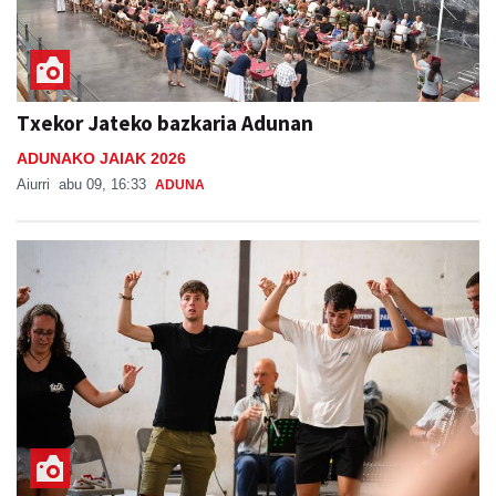
Txekor Jateko bazkaria Adunan
ADUNAKO JAIAK 2026
Aiurri
abu 09, 16:33
ADUNA
Erromeria, Goiburuko jaiei amaiera emateko