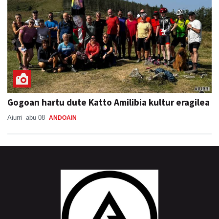
Gogoan hartu dute Katto Amilibia kultur eragilea
Aiurri
abu 08
ANDOAIN