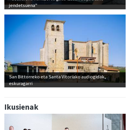
San Bittorreko eta Santa Vitoriako audiogidak,
eskuragarri
Ikusienak