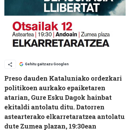
Gehitu gaitzazu Googlen
Preso dauden Kataluniako ordezkari
politikoen aurkako epaiketaren
atarian, Gure Esku Dagok hainbat
ekitaldi antolatu ditu. Datorren
astearterako elkarretaratzea antolatu
dute Zumea plazan, 19:30ean