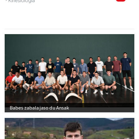
Babes zabala jaso du Ansak