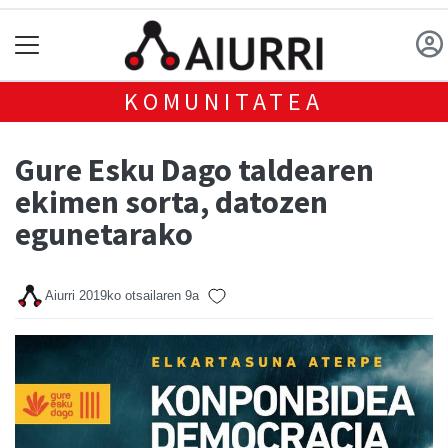
KOMUNITATEA
Gure Esku Dago taldearen
ekimen sorta, datozen
egunetarako
Aiurri
2019ko otsailaren 9a