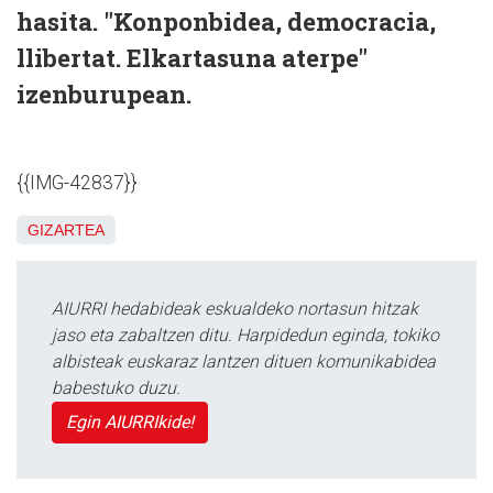
hasita. "Konponbidea, democracia,
llibertat. Elkartasuna aterpe"
izenburupean.
{{IMG-42837}}
GIZARTEA
AIURRI hedabideak eskualdeko nortasun hitzak
jaso eta zabaltzen ditu. Harpidedun eginda, tokiko
albisteak euskaraz lantzen dituen komunikabidea
babestuko duzu.
Egin AIURRIkide!