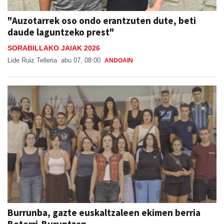
daude laguntzeko prest"
SORABILLAKO JAIAK 2026
Lide Ruiz Telleria
abu 07, 08:00
ANDOAIN
Burrunba, gazte euskaltzaleen ekimen berria
Beterri-Buruntzan
Aiurri
abu 07, 07:00
URNIETA