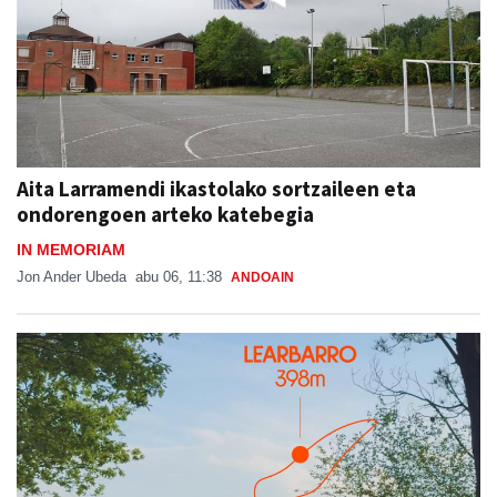
Aita Larramendi ikastolako sortzaileen eta
ondorengoen arteko katebegia
IN MEMORIAM
Jon Ander Ubeda
abu 06, 11:38
ANDOAIN