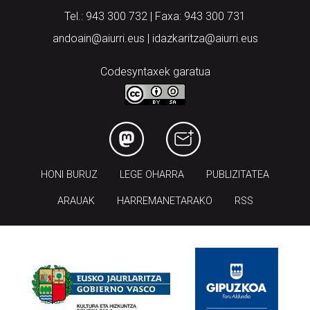
andoain@aiurri.eus | idazkaritza@aiurri.eus
Codesyntaxek garatua
HONI BURUZ
LEGE OHARRA
PUBLIZITATEA
ARAUAK
HARREMANETARAKO
RSS