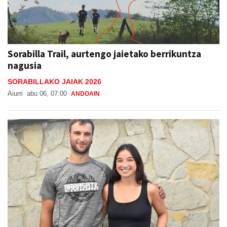
Sorabilla Trail, aurtengo jaietako berrikuntza
nagusia
SORABILLAKO JAIAK 2026
Aiurri
abu 06, 07:00
ANDOAIN
"Auzotarrek oso ondo erantzuten dute, beti