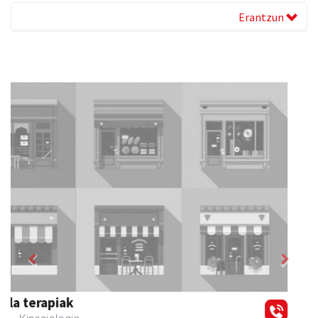
Erantzun
Previous
Next
Goine esnekiak
Asteasu
- Esnekiak