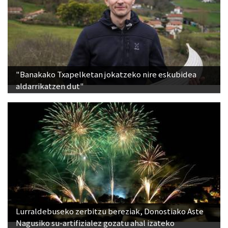
"Banakako Txapelketan jokatzeko nire eskubidea
aldarrikatzen dut"
Lurraldebuseko zerbitzu bereziak, Donostiako Aste
Nagusiko su-artifizialez gozatu ahal izateko