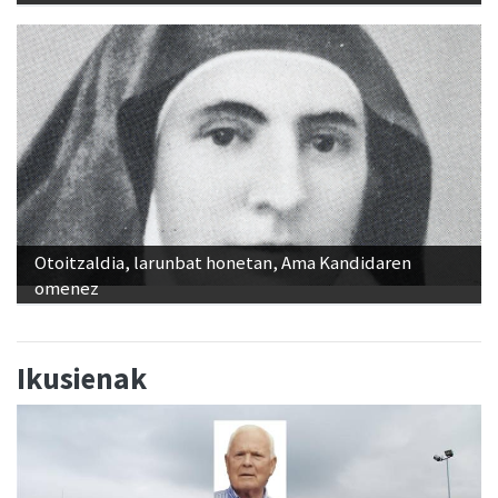
Otoitzaldia, larunbat honetan, Ama Kandidaren
omenez
Ikusienak