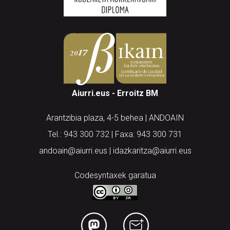
Aiurri.eus - Erroitz BM
Arantzibia plaza, 4-5 behea | ANDOAIN
Tel.: 943 300 732 | Faxa: 943 300 731
andoain@aiurri.eus | idazkaritza@aiurri.eus
Codesyntaxek garatua