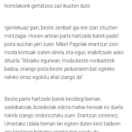
horrelakorik gertatzea zail ikusten dute.
Igerilekuaz gain, beste zenbait gai ere izan zituzten
mintzagai. Horien artean parte hartzaile batek padel
pista auzitan jarri zuen. Mikel Pagolak erantzun zion
moda kontuak izaten direla, eta egun, erabiltzaile asko
dituela. "Biharko egunean, moda beste nonbaitetik
badoa, oraingo pista beste jardueraren bat egiteko
nahiko erraz egokitu ahal izango da".
Beste parte hartzaile batek kiroldegi berrian
saskibaloiak, boleibolak edota mahai-tenisak ez duela
tokirik izango ondorioztatu zuen. Erantzun ziotenez,
Urnietako Udala herrian lan egiten duten kirol taldeen
eta kirolarien beharrei erantzuten saiatu da.