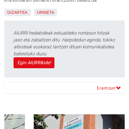
GIZARTEA
URNIETA
AIURRI hedabideak eskualdeko nortasun hitzak
jaso eta zabaltzen ditu. Harpidedun eginda, tokiko
albisteak euskaraz lantzen dituen komunikabidea
babestuko duzu.
Egin AIURRIkide!
Erantzun