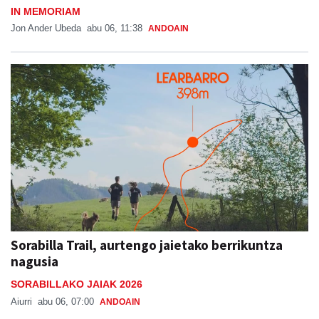
IN MEMORIAM
Jon Ander Ubeda
abu 06, 11:38
ANDOAIN
Sorabilla Trail, aurtengo jaietako berrikuntza
nagusia
SORABILLAKO JAIAK 2026
Aiurri
abu 06, 07:00
ANDOAIN