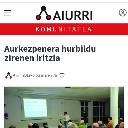
KOMUNITATEA
Aurkezpenera hurbildu
zirenen iritzia
Aiurri
2019ko otsailaren 7a