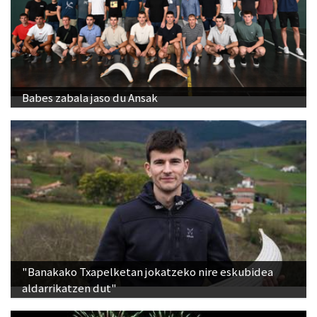
Babes zabala jaso du Ansak
"Banakako Txapelketan jokatzeko nire eskubidea
aldarrikatzen dut"