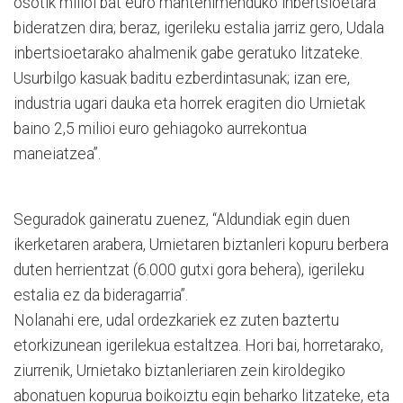
osotik milioi bat euro mantenimenduko inbertsioetara
bideratzen dira; beraz, igerileku estalia jarriz gero, Udala
inbertsioetarako ahalmenik gabe geratuko litzateke.
Usurbilgo kasuak baditu ezberdintasunak; izan ere,
industria ugari dauka eta horrek eragiten dio Urnietak
baino 2,5 milioi euro gehiagoko aurrekontua
maneiatzea”.
Seguradok gaineratu zuenez, “Aldundiak egin duen
ikerketaren arabera, Urnietaren biztanleri kopuru berbera
duten herrientzat (6.000 gutxi gora behera), igerileku
estalia ez da bideragarria”.
Nolanahi ere, udal ordezkariek ez zuten baztertu
etorkizunean igerilekua estaltzea. Hori bai, horretarako,
ziurrenik, Urnietako biztanleriaren zein kiroldegiko
abonatuen kopurua boikoiztu egin beharko litzateke, eta