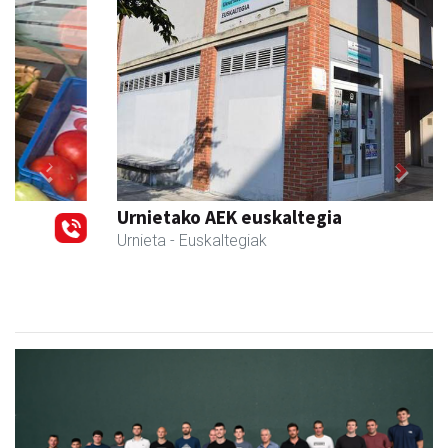
Previous
Next
Urnietako AEK euskaltegia
Urnieta
- Euskaltegiak