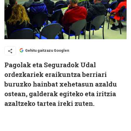
Gehitu gaitzazu Googlen
Pagolak eta Seguradok Udal
ordezkariek eraikuntza berriari
buruzko hainbat xehetasun azaldu
ostean, galderak egiteko eta iritzia
azaltzeko tartea ireki zuten.