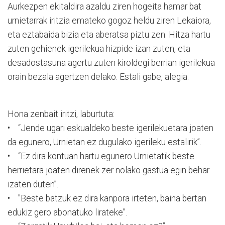
Aurkezpen ekitaldira azaldu ziren hogeita hamar bat
urnietarrak iritzia emateko gogoz heldu ziren Lekaiora,
eta eztabaida bizia eta aberatsa piztu zen. Hitza hartu
zuten gehienek igerilekua hizpide izan zuten, eta
desadostasuna agertu zuten kiroldegi berrian igerilekua
orain bezala agertzen delako. Estali gabe, alegia.
Hona zenbait iritzi, laburtuta:
• “Jende ugari eskualdeko beste igerilekuetara joaten
da egunero, Urnietan ez dugulako igerileku estalirik”.
• “Ez dira kontuan hartu egunero Urnietatik beste
herrietara joaten direnek zer nolako gastua egin behar
izaten duten”.
• "Beste batzuk ez dira kanpora irteten, baina bertan
edukiz gero abonatuko lirateke”.