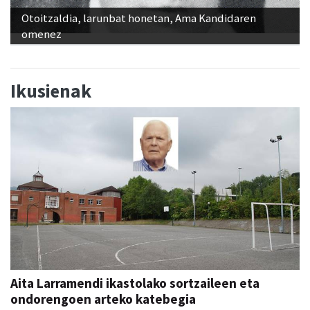
Otoitzaldia, larunbat honetan, Ama Kandidaren
omenez
Ikusienak
Aita Larramendi ikastolako sortzaileen eta
ondorengoen arteko katebegia