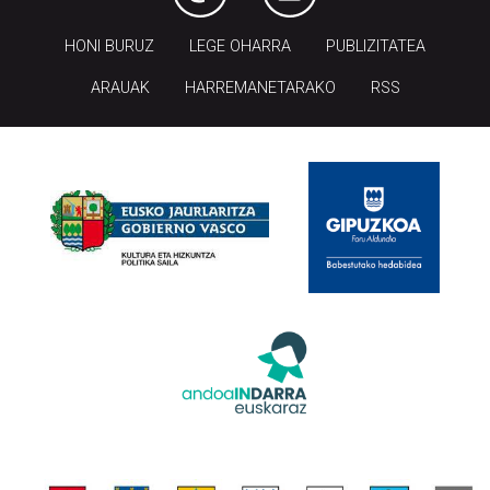
HONI BURUZ
LEGE OHARRA
PUBLIZITATEA
ARAUAK
HARREMANETARAKO
RSS