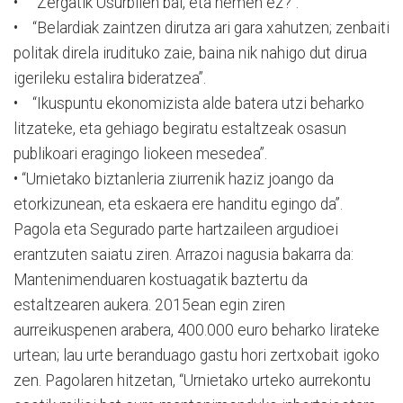
• “Zergatik Usurbilen bai, eta hemen ez?”.
• “Belardiak zaintzen dirutza ari gara xahutzen; zenbaiti
politak direla irudituko zaie, baina nik nahigo dut dirua
igerileku estalira bideratzea”.
• “Ikuspuntu ekonomizista alde batera utzi beharko
litzateke, eta gehiago begiratu estaltzeak osasun
publikoari eragingo liokeen mesedea”.
• “Urnietako biztanleria ziurrenik haziz joango da
etorkizunean, eta eskaera ere handitu egingo da”.
Pagola eta Segurado parte hartzaileen argudioei
erantzuten saiatu ziren. Arrazoi nagusia bakarra da:
Mantenimenduaren kostuagatik baztertu da
estaltzearen aukera. 2015ean egin ziren
aurreikuspenen arabera, 400.000 euro beharko lirateke
urtean; lau urte beranduago gastu hori zertxobait igoko
zen. Pagolaren hitzetan, “Urnietako urteko aurrekontu