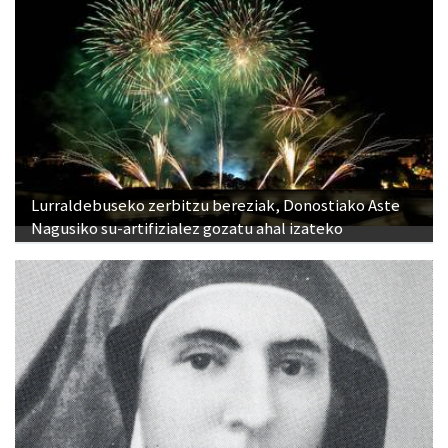
Lurraldebuseko zerbitzu bereziak, Donostiako Aste
Nagusiko su-artifizialez gozatu ahal izateko