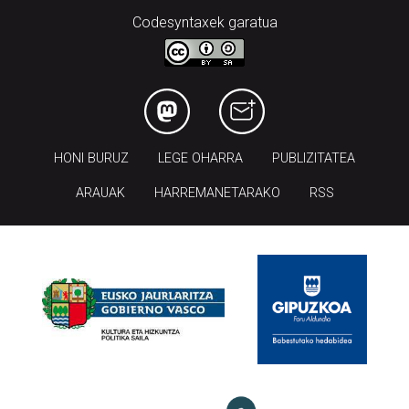
Codesyntaxek garatua
HONI BURUZ
LEGE OHARRA
PUBLIZITATEA
ARAUAK
HARREMANETARAKO
RSS