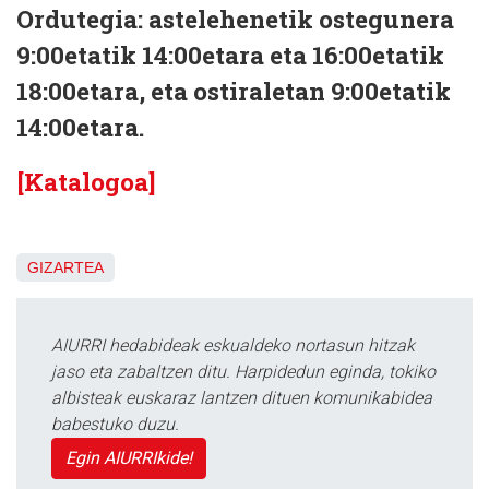
Ordutegia: astelehenetik ostegunera
9:00etatik 14:00etara eta 16:00etatik
18:00etara, eta ostiraletan 9:00etatik
14:00etara.
[Katalogoa]
GIZARTEA
AIURRI hedabideak eskualdeko nortasun hitzak
jaso eta zabaltzen ditu. Harpidedun eginda, tokiko
albisteak euskaraz lantzen dituen komunikabidea
babestuko duzu.
Egin AIURRIkide!