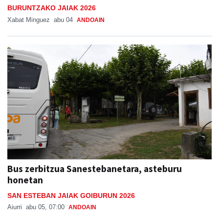
BURUNTZAKO JAIAK 2026
Xabat Minguez
abu 04
ANDOAIN
Bus zerbitzua Sanestebanetara, asteburu
honetan
SAN ESTEBAN JAIAK GOIBURUN 2026
Aiurri
abu 05, 07:00
ANDOAIN