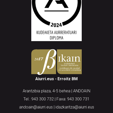
Aiurri.eus - Erroitz BM
Arantzibia plaza, 4-5 behea | ANDOAIN
Tel.: 943 300 732 | Faxa: 943 300 731
andoain@aiurri.eus | idazkaritza@aiurri.eus