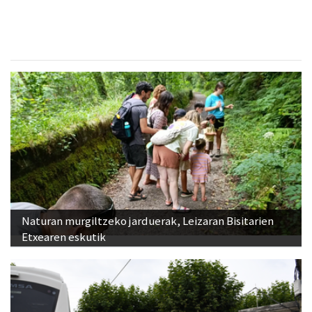
Naturan murgiltzeko jarduerak, Leizaran Bisitarien
Etxearen eskutik