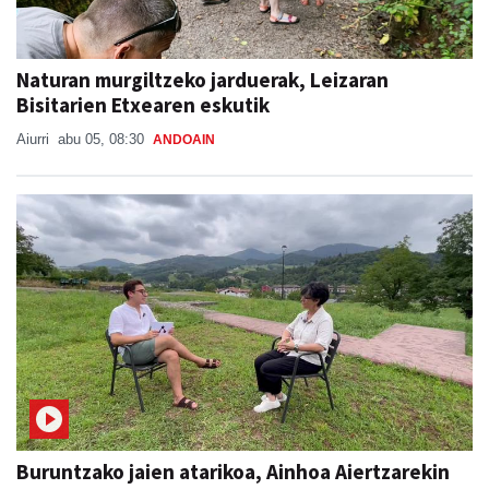
Naturan murgiltzeko jarduerak, Leizaran
Bisitarien Etxearen eskutik
Aiurri
abu 05, 08:30
ANDOAIN
Buruntzako jaien atarikoa, Ainhoa Aiertzarekin