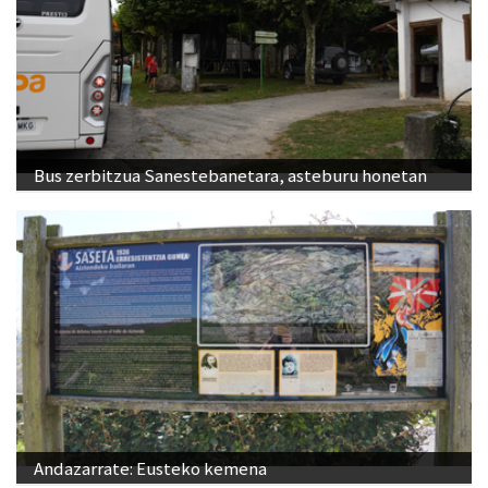
Bus zerbitzua Sanestebanetara, asteburu honetan
Andazarrate: Eusteko kemena