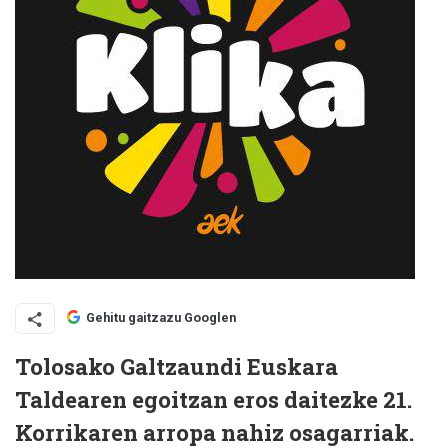
Gehitu gaitzazu Googlen
Tolosako Galtzaundi Euskara
Taldearen egoitzan eros daitezke 21.
Korrikaren arropa nahiz osagarriak.