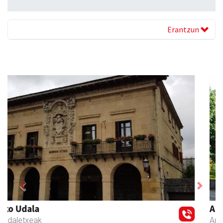
Erantzun
Previous
Next
Andoaingo Udala
Andoain
- Udaletxeak