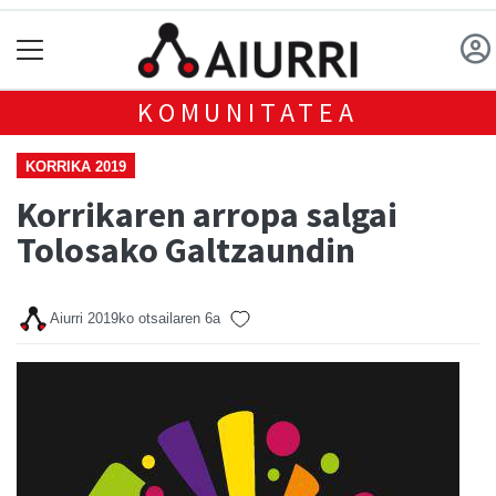
KOMUNITATEA
KORRIKA 2019
Korrikaren arropa salgai
Tolosako Galtzaundin
Aiurri
2019ko otsailaren 6a