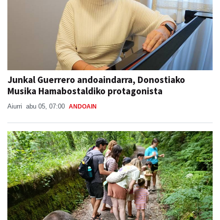
Junkal Guerrero andoaindarra, Donostiako
Musika Hamabostaldiko protagonista
Aiurri
abu 05, 07:00
ANDOAIN