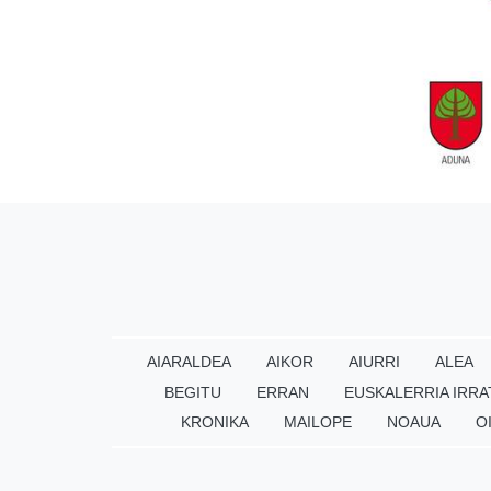
AIARALDEA
AIKOR
AIURRI
ALEA
BEGITU
ERRAN
EUSKALERRIA IRRA
KRONIKA
MAILOPE
NOAUA
O