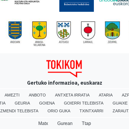
Gertuko informazioa, euskaraz
AMEZTI
ANBOTO
ANTXETA IRRATIA
ATARIA
AZP
TIA
GEURIA
GOIENA
GOIERRI TELEBISTA
GUAIXE
IZMENDI TELEBISTA
ORIO GUKA
TXINTXARRI
ZARAUT
Matx
Gurean
Ttap