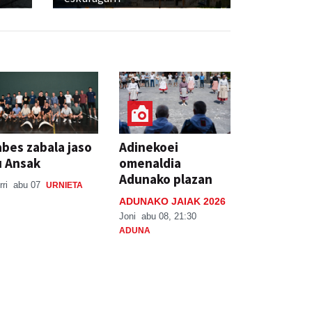
bes zabala jaso
Adinekoei
u Ansak
omenaldia
Adunako plazan
rri
abu 07
URNIETA
ADUNAKO JAIAK 2026
Joni
abu 08, 21:30
ADUNA