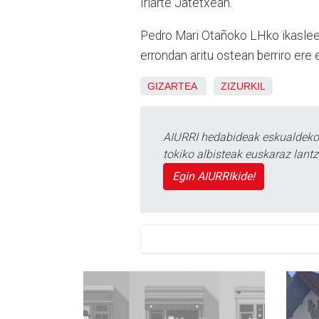
Iriarte Jatetxean.
Pedro Mari Otañoko LHko ikasleek 
errondan aritu ostean berriro ere 
GIZARTEA
ZIZURKIL
AIURRI hedabideak eskualdeko n
tokiko albisteak euskaraz lan
Egin AIURRIkide!