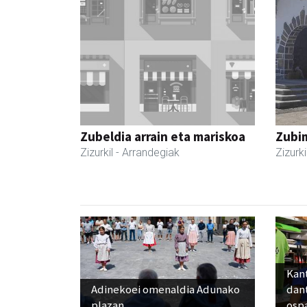
Zubeldia arrain eta mariskoa
Zubim
Zizurkil
- Arrandegiak
Zizurki
Kant
Adinekoei omenaldia Adunako
dan
plazan
osp