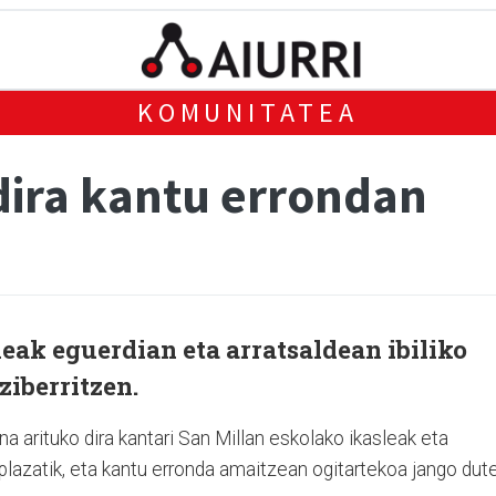
KOMUNITATEA
dira kantu errondan
leak eguerdian eta arratsaldean ibiliko
ziberritzen.
na arituko dira kantari San Millan eskolako ikasleak eta
plazatik, eta kantu erronda amaitzean ogitartekoa jango dut