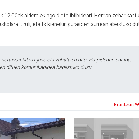
12:00ak aldera ekingo diote ibilbideari. Herrian zehar kant
eskolara itzuli, eta txikienekin gurasoen aurrean abestuko du
ortasun hitzak jaso eta zabaltzen ditu. Harpidedun eginda,
tzen dituen komunikabidea babestuko duzu.
Erantzun