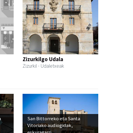
Zizurkilgo Udala
Zizurkil
- Udaletxeak
a
San Bittorreko eta Santa
Vitoriako audiogidak,
eskuragarri