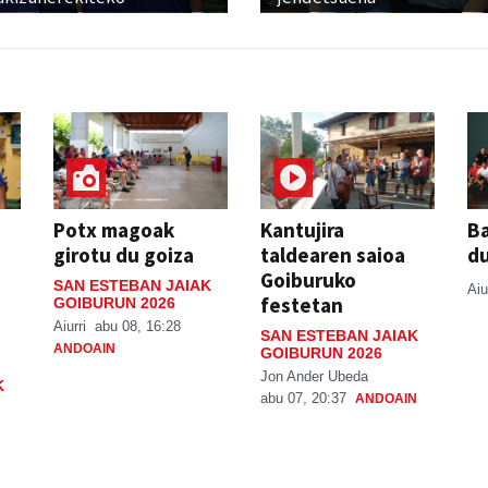
Potx magoak
Kantujira
Ba
girotu du goiza
taldearen saioa
d
Goiburuko
SAN ESTEBAN JAIAK
Aiu
festetan
GOIBURUN 2026
Aiurri
abu 08, 16:28
SAN ESTEBAN JAIAK
ANDOAIN
GOIBURUN 2026
Jon Ander Ubeda
K
abu 07, 20:37
ANDOAIN