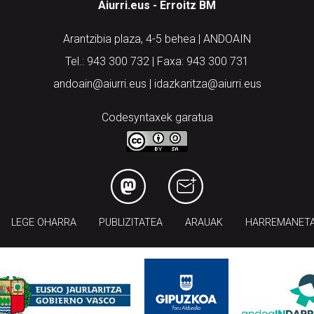
Aiurri.eus - Erroitz BM
Arantzibia plaza, 4-5 behea | ANDOAIN
Tel.: 943 300 732 | Faxa: 943 300 731
andoain@aiurri.eus | idazkaritza@aiurri.eus
Codesyntaxek garatua
LEGE OHARRA
PUBLIZITATEA
ARAUAK
HARREMANET