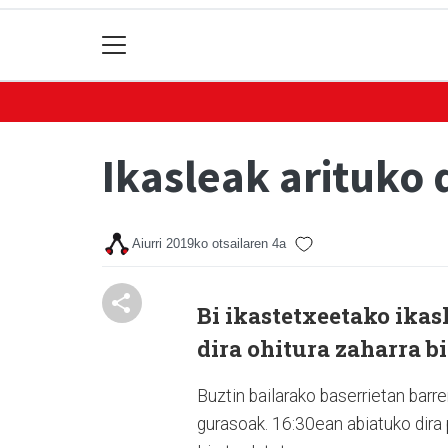
Ikasleak arituko 
Aiurri
2019ko otsailaren 4a
Bi ikastetxeetako ikas
dira ohitura zaharra bi
Buztin bailarako baserrietan barre
gurasoak. 16:30ean abiatuko dira 