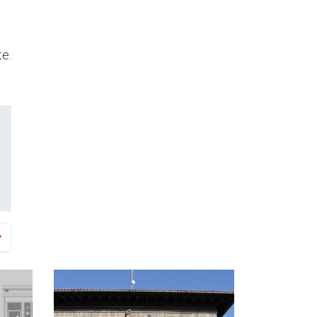
u
te.