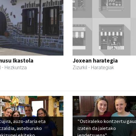
usu Ikastola
Joxean harategia
l
- Hezkuntza
Zizurkil
- Harategiak
ujira, auzo-afaria eta
"Ostiraleko kontzertu gau
tzaldia, asteburuko
izaten da jaietako
akizunei ekiteko
jendetsuena"