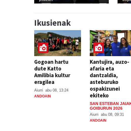
Ikusienak
Gogoan hartu
Kantujira, auzo-
dute Katto
afaria eta
Amilibia kultur
dantzaldia,
eragilea
asteburuko
ospakizunei
Aiurri
abu 08, 13:24
ekiteko
ANDOAIN
SAN ESTEBAN JAIA
GOIBURUN 2026
Aiurri
abu 08, 09:31
ANDOAIN