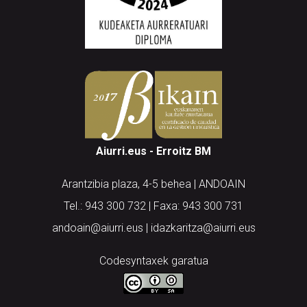
Aiurri.eus - Erroitz BM
Arantzibia plaza, 4-5 behea | ANDOAIN
Tel.: 943 300 732 | Faxa: 943 300 731
andoain@aiurri.eus | idazkaritza@aiurri.eus
Codesyntaxek garatua