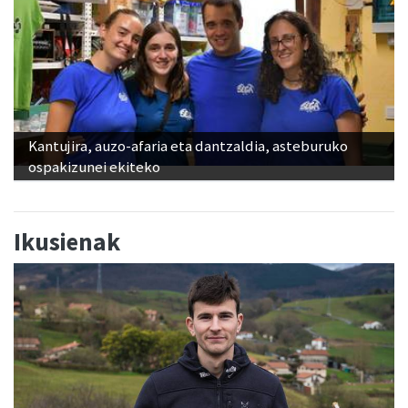
Kantujira, auzo-afaria eta dantzaldia, asteburuko
ospakizunei ekiteko
Ikusienak