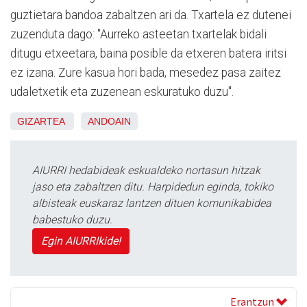
guztietara bandoa zabaltzen ari da. Txartela ez dutenei
zuzenduta dago: "Aurreko asteetan txartelak bidali
ditugu etxeetara, baina posible da etxeren batera iritsi
ez izana. Zure kasua hori bada, mesedez pasa zaitez
udaletxetik eta zuzenean eskuratuko duzu".
GIZARTEA
ANDOAIN
AIURRI hedabideak eskualdeko nortasun hitzak
jaso eta zabaltzen ditu. Harpidedun eginda, tokiko
albisteak euskaraz lantzen dituen komunikabidea
babestuko duzu.
Egin AIURRIkide!
Erantzun