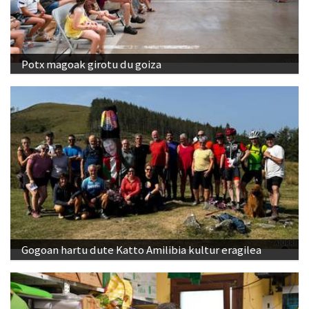
Potx magoak girotu du goiza
Gogoan hartu dute Katto Amilibia kultur eragilea