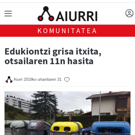
KOMUNITATEA
Edukiontzi grisa itxita,
otsailaren 11n hasita
Aiurri
2019ko urtarrilaren 31