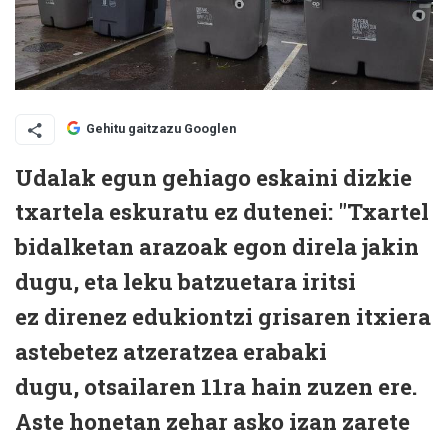
Gehitu gaitzazu Googlen
Udalak egun gehiago eskaini dizkie
txartela eskuratu ez dutenei: "
Txartel
bidalketan arazoak egon direla jakin
dugu, eta leku batzuetara iritsi
ez
direnez edukiontzi grisaren itxiera
astebetez atzeratzea erabaki
dugu,
otsailaren 11ra hain zuzen ere.
Aste honetan zehar asko izan zarete