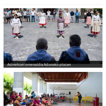
Adinekoei omenaldia Adunako plazan