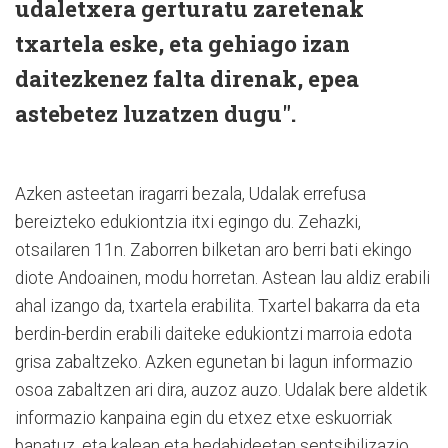
udaletxera
gerturatu zaretenak
txartela eske, eta gehiago izan
daitezkenez falta direnak,
epea
astebetez luzatzen dugu".
Azken asteetan iragarri bezala, Udalak errefusa
bereizteko edukiontzia itxi egingo du. Zehazki,
otsailaren 11n. Zaborren bilketan aro berri bati ekingo
diote Andoainen, modu horretan. Astean lau aldiz erabili
ahal izango da, txartela erabilita. Txartel bakarra da eta
berdin-berdin erabili daiteke edukiontzi marroia edota
grisa zabaltzeko. Azken egunetan bi lagun informazio
osoa zabaltzen ari dira, auzoz auzo. Udalak bere aldetik
informazio kanpaina egin du etxez etxe eskuorriak
banatuz, eta kalean eta hedabideetan sentsibilizazio