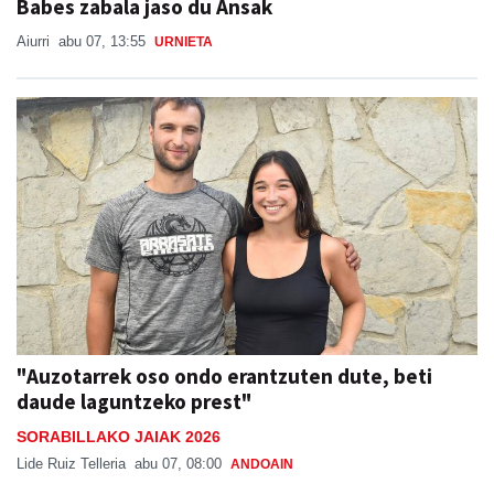
Babes zabala jaso du Ansak
Aiurri
abu 07, 13:55
URNIETA
"Auzotarrek oso ondo erantzuten dute, beti
daude laguntzeko prest"
SORABILLAKO JAIAK 2026
Lide Ruiz Telleria
abu 07, 08:00
ANDOAIN