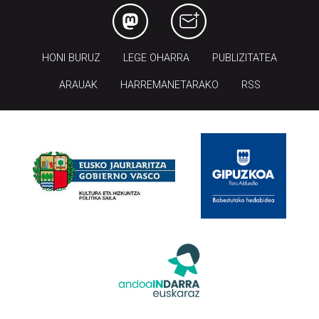
HONI BURUZ
LEGE OHARRA
PUBLIZITATEA
ARAUAK
HARREMANETARAKO
RSS