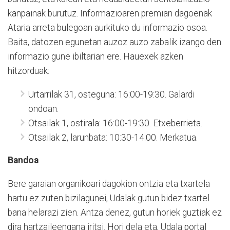
kanpainak burutuz. Informazioaren premian dagoenak
Ataria arreta bulegoan aurkituko du informazio osoa.
Baita, datozen egunetan auzoz auzo zabalik izango den
informazio gune ibiltarian ere. Hauexek azken
hitzorduak:
Urtarrilak 31, osteguna: 16:00-19:30. Galardi
ondoan.
Otsailak 1, ostirala: 16:00-19:30. Etxeberrieta.
Otsailak 2, larunbata: 10:30-14:00. Merkatua.
Bandoa
Bere garaian organikoari dagokion ontzia eta txartela
hartu ez zuten bizilagunei, Udalak gutun bidez txartel
bana helarazi zien. Antza denez, gutun horiek guztiak ez
dira hartzaileengana iritsi. Hori dela eta, Udala portal