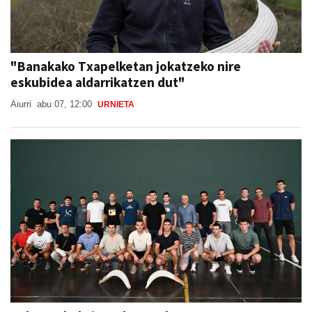
"Banakako Txapelketan jokatzeko nire
eskubidea aldarrikatzen dut"
Aiurri
abu 07, 12:00
URNIETA