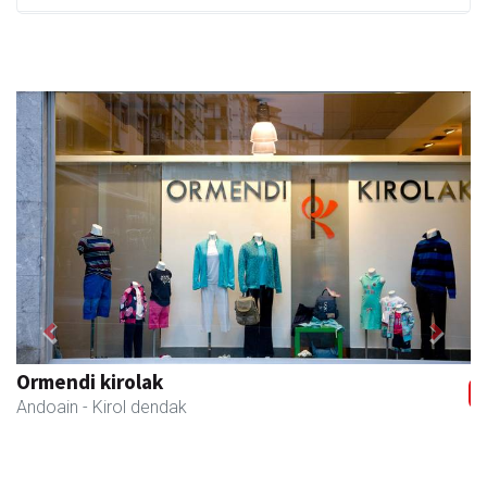
Previous
Next
Ormendi kirolak
Andoain
- Kirol dendak