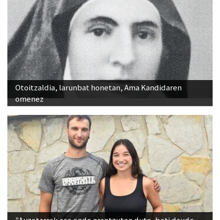
Otoitzaldia, larunbat honetan, Ama Kandidaren
omenez
"Auzotarrek oso ondo erantzuten dute, beti daude