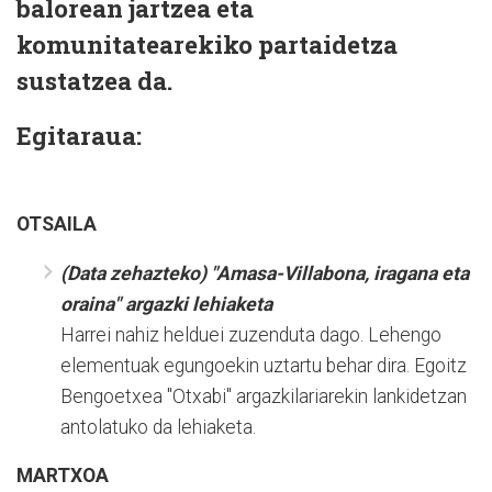
balorean jartzea eta
komunitatearekiko partaidetza
sustatzea da.
Egitaraua:
OTSAILA
(Data zehazteko) "Amasa-Villabona, iragana eta
oraina" argazki lehiaketa
Harrei nahiz helduei zuzenduta dago. Lehengo
elementuak egungoekin uztartu behar dira. Egoitz
Bengoetxea "Otxabi" argazkilariarekin lankidetzan
antolatuko da lehiaketa.
MARTXOA