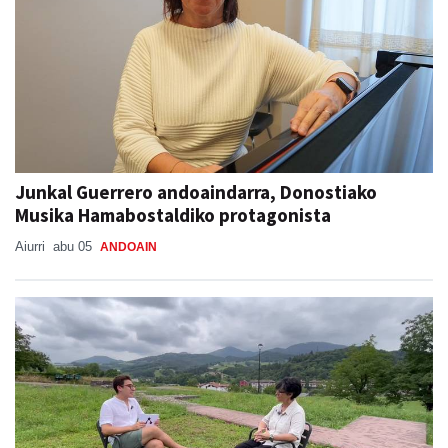
Junkal Guerrero andoaindarra, Donostiako
Musika Hamabostaldiko protagonista
Aiurri
abu 05
ANDOAIN