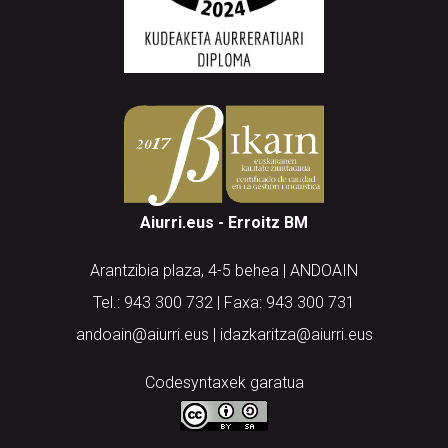
Aiurri.eus - Erroitz BM
Arantzibia plaza, 4-5 behea | ANDOAIN
Tel.: 943 300 732 | Faxa: 943 300 731
andoain@aiurri.eus | idazkaritza@aiurri.eus
Codesyntaxek garatua