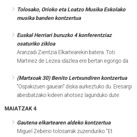
Tolosako, Orioko eta Loatzo Musika Eskolako
musika banden kontzertua
Euskal Herriari buruzko 4 konferentziaz
osaturiko zikloa
Aranzadi Zientzia Elkartearekin batera. Toti
Martinez de Lezea idazlea ere bertan egongo da.
(Martxoak 30) Benito Lertxundiren kontzertua
"Ospakizuen gauean" diska aurkeztuko du. Eresargi
abesbatzako kideen ahotsez lagunduko dute.
MAIATZAK 4
Gautena elkartearen aldeko kontzertua
Miguel Zeberio tolosarrak zuzenduriko "Et