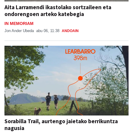
Aita Larramendi ikastolako sortzaileen eta
ondorengoen arteko katebegia
IN MEMORIAM
Jon Ander Ubeda
abu 06, 11:38
ANDOAIN
Sorabilla Trail, aurtengo jaietako berrikuntza
nagusia