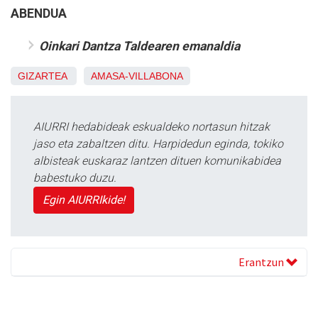
ABENDUA
Oinkari Dantza Taldearen emanaldia
GIZARTEA
AMASA-VILLABONA
AIURRI hedabideak eskualdeko nortasun hitzak
jaso eta zabaltzen ditu. Harpidedun eginda, tokiko
albisteak euskaraz lantzen dituen komunikabidea
babestuko duzu.
Egin AIURRIkide!
Erantzun