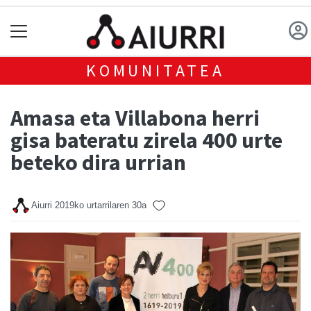
KOMUNITATEA
Amasa eta Villabona herri
gisa bateratu zirela 400 urte
beteko dira urrian
Aiurri
2019ko urtarrilaren 30a