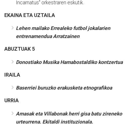
Incarnatus" orkestraren eskutik.
EKAINA ETA UZTAILA
Lehen mailako Errealeko futbol jokalarien
entrenamendua Arratzainen
ABUZTUAK 5
Donostiako Musika Hamabostaldiko kontzertua
IRAILA
Baserriei buruzko erakusketa etnografikoa
URRIA
Amasak eta Villabonak herri gisa batu zireneko
urteurrena. Ekitaldi instituzionala.