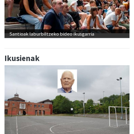
Santioak laburbiltzeko bideo ikusgarria
Ikusienak