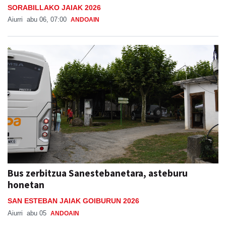
SORABILLAKO JAIAK 2026
Aiurri
abu 06, 07:00
ANDOAIN
Bus zerbitzua Sanestebanetara, asteburu
honetan
SAN ESTEBAN JAIAK GOIBURUN 2026
Aiurri
abu 05
ANDOAIN