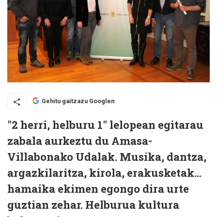
Gehitu gaitzazu Googlen
"2 herri, helburu 1" lelopean egitarau
zabala aurkeztu du Amasa-
Villabonako Udalak. Musika, dantza,
argazkilaritza, kirola, erakusketak...
hamaika ekimen egongo dira urte
guztian zehar. Helburua kultura