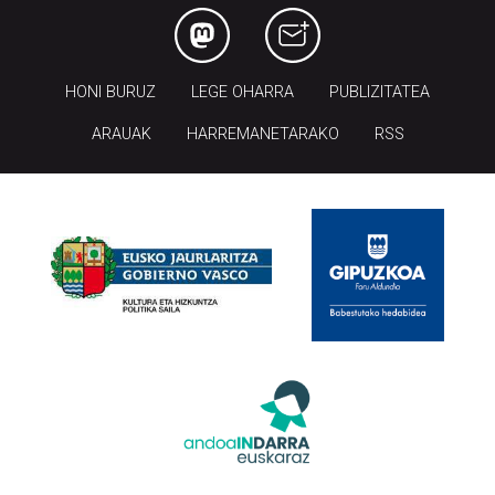
HONI BURUZ
LEGE OHARRA
PUBLIZITATEA
ARAUAK
HARREMANETARAKO
RSS