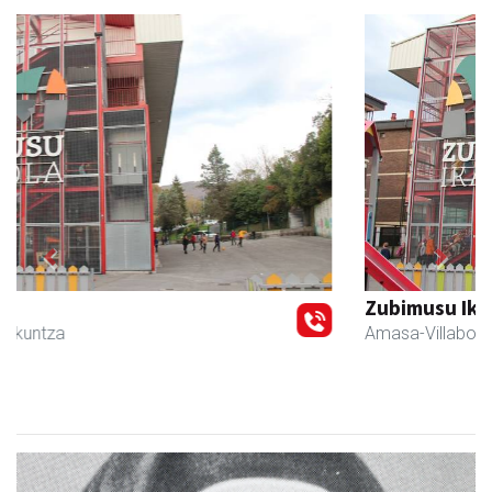
Previous
Next
Zubimusu Ikastola
Amasa-Villabona
- Hezkuntza