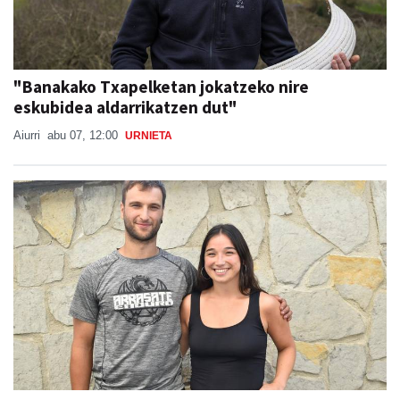
"Banakako Txapelketan jokatzeko nire
eskubidea aldarrikatzen dut"
Aiurri
abu 07, 12:00
URNIETA