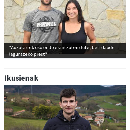
"Auzotarrek oso ondo erantzuten dute, beti daude
laguntzeko prest"
Ikusienak