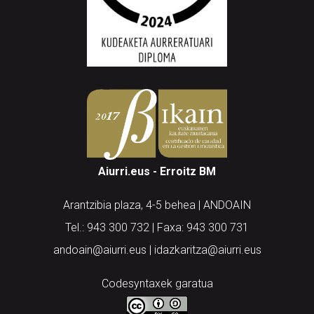
Aiurri.eus - Erroitz BM
Arantzibia plaza, 4-5 behea | ANDOAIN
Tel.: 943 300 732 | Faxa: 943 300 731
andoain@aiurri.eus | idazkaritza@aiurri.eus
Codesyntaxek garatua