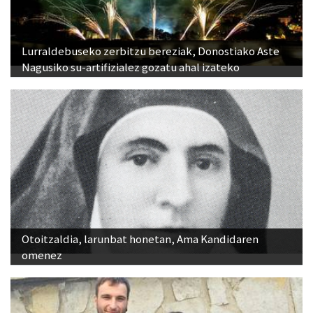
Lurraldebuseko zerbitzu bereziak, Donostiako Aste
Nagusiko su-artifizialez gozatu ahal izateko
Otoitzaldia, larunbat honetan, Ama Kandidaren
omenez