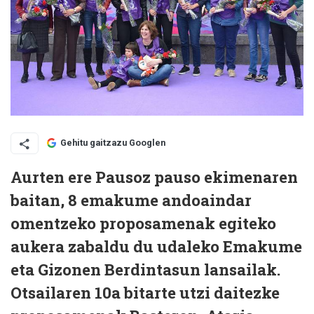
Gehitu gaitzazu Googlen
Aurten ere Pausoz pauso ekimenaren
baitan, 8 emakume andoaindar
omentzeko proposamenak egiteko
aukera zabaldu du udaleko Emakume
eta Gizonen Berdintasun lansailak.
Otsailaren 10a bitarte utzi daitezke