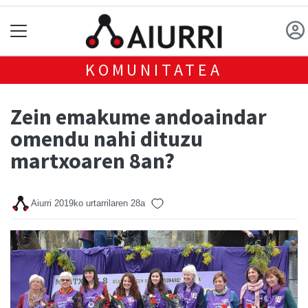
KOMUNITATEA
Zein emakume andoaindar
omendu nahi dituzu
martxoaren 8an?
Aiurri
2019ko urtarrilaren 28a