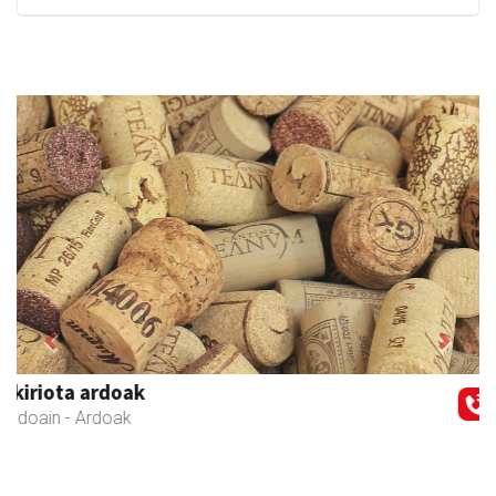
Previous
Next
Urrats inprimategia
Andoain
- Inprimategiak