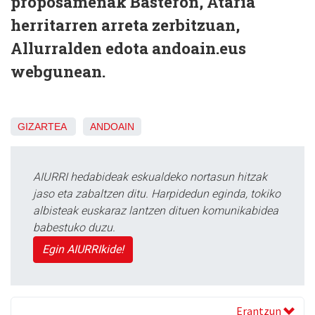
proposamenak Basteron, Ataria
herritarren arreta zerbitzuan,
Allurralden edota andoain.eus
webgunean.
GIZARTEA
ANDOAIN
AIURRI hedabideak eskualdeko nortasun hitzak
jaso eta zabaltzen ditu. Harpidedun eginda, tokiko
albisteak euskaraz lantzen dituen komunikabidea
babestuko duzu.
Egin AIURRIkide!
Erantzun