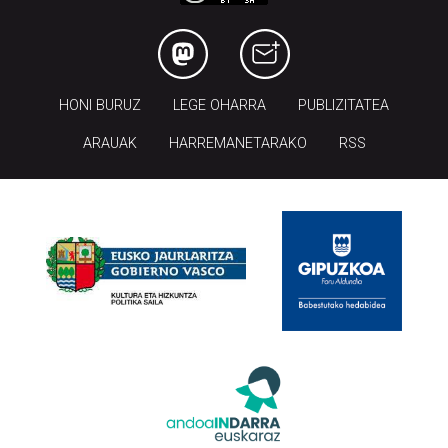
HONI BURUZ
LEGE OHARRA
PUBLIZITATEA
ARAUAK
HARREMANETARAKO
RSS