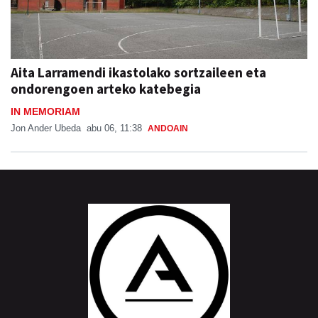
Aita Larramendi ikastolako sortzaileen eta
ondorengoen arteko katebegia
IN MEMORIAM
Jon Ander Ubeda
abu 06, 11:38
ANDOAIN