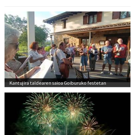
Kantujira taldearen saioa Goiburuko festetan