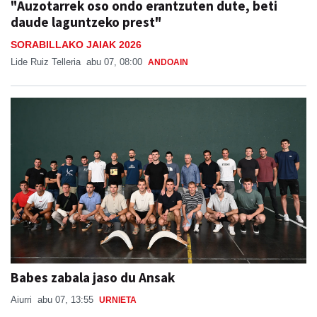
"Auzotarrek oso ondo erantzuten dute, beti
daude laguntzeko prest"
SORABILLAKO JAIAK 2026
Lide Ruiz Telleria
abu 07, 08:00
ANDOAIN
Babes zabala jaso du Ansak
Aiurri
abu 07, 13:55
URNIETA