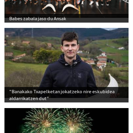
Babes zabala jaso du Ansak
"Banakako Txapelketan jokatzeko nire eskubidea
aldarrikatzen dut"