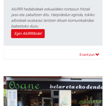
AIURRI hedabideak eskualdeko nortasun hitzak
jaso eta zabaltzen ditu. Harpidedun eginda, tokiko
albisteak euskaraz lantzen dituen komunikabidea
babestuko duzu.
Egin AIURRIkide!
Erantzun