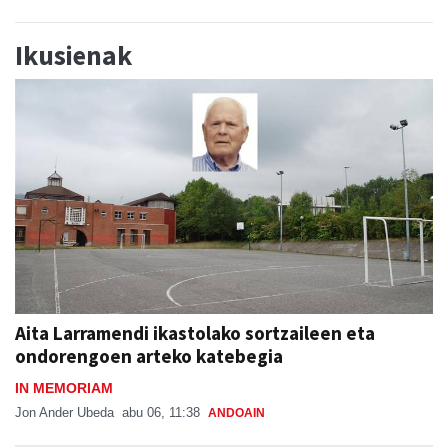
Ikusienak
Aita Larramendi ikastolako sortzaileen eta
ondorengoen arteko katebegia
IN MEMORIAM
Jon Ander Ubeda
abu 06, 11:38
ANDOAIN