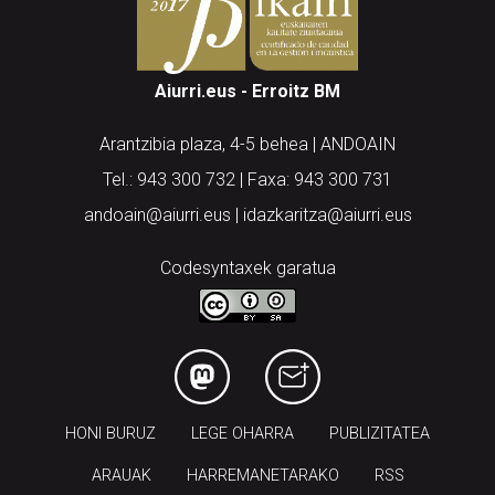
Aiurri.eus - Erroitz BM
Arantzibia plaza, 4-5 behea | ANDOAIN
Tel.: 943 300 732 | Faxa: 943 300 731
andoain@aiurri.eus | idazkaritza@aiurri.eus
Codesyntaxek garatua
HONI BURUZ
LEGE OHARRA
PUBLIZITATEA
ARAUAK
HARREMANETARAKO
RSS