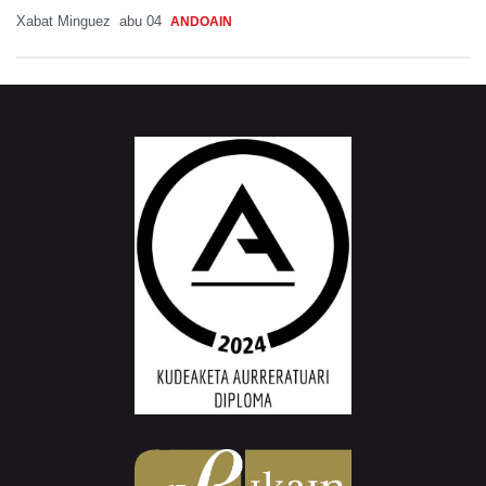
Xabat Minguez
abu 04
ANDOAIN