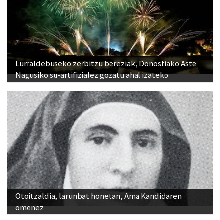
Lurraldebuseko zerbitzu bereziak, Donostiako Aste
Nagusiko su-artifizialez gozatu ahal izateko
Otoitzaldia, larunbat honetan, Ama Kandidaren
omenez