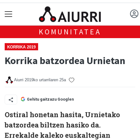
KOMUNITATEA
KORRIKA 2019
Korrika batzordea Urnietan
Aiurri
2019ko urtarrilaren 25a
Gehitu gaitzazu Googlen
Ostiral honetan hasita, Urnietako
batzordea biltzen hasiko da.
Errekalde kaleko euskaltegian