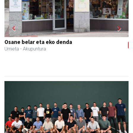
Previous
Next
Itxaspe
Urnieta
- Frutategiak