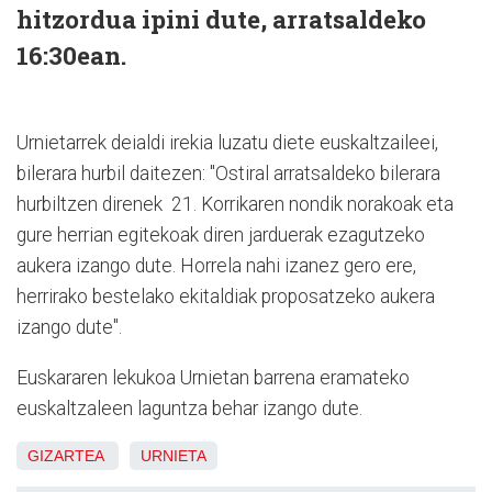
hitzordua ipini dute, arratsaldeko
16:30ean.
Urnietarrek deialdi irekia luzatu diete euskaltzaileei,
bilerara hurbil daitezen: "Ostiral arratsaldeko bilerara
hurbiltzen direnek 21. Korrikaren nondik norakoak eta
gure herrian egitekoak diren jarduerak ezagutzeko
aukera izango dute. Horrela nahi izanez gero ere,
herrirako bestelako ekitaldiak proposatzeko aukera
izango dute".
Euskararen lekukoa Urnietan barrena eramateko
euskaltzaleen laguntza behar izango dute.
GIZARTEA
URNIETA