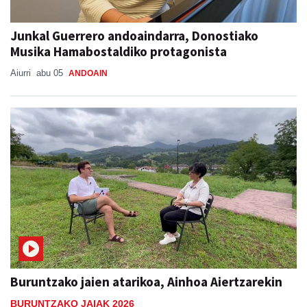
Junkal Guerrero andoaindarra, Donostiako
Musika Hamabostaldiko protagonista
Aiurri
abu 05
ANDOAIN
Buruntzako jaien atarikoa, Ainhoa Aiertzarekin
BURUNTZAKO JAIAK 2026