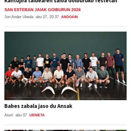
Kantujira taldearen saioa Goiburuko festetan
SAN ESTEBAN JAIAK GOIBURUN 2026
Jon Ander Ubeda
abu 07, 20:37
ANDOAIN
Babes zabala jaso du Ansak
Aiurri
abu 07
URNIETA