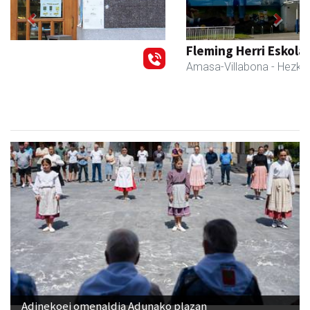
Previous
Next
Fleming Herri Eskola
Amasa-Villabona
- Hezkuntza
Adinekoei omenaldia Adunako plazan