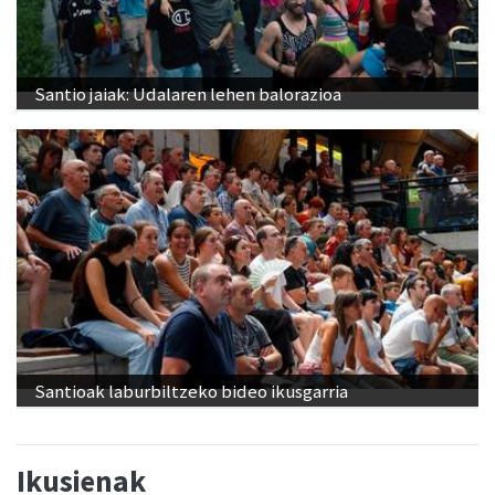
Santio jaiak: Udalaren lehen balorazioa
Santioak laburbiltzeko bideo ikusgarria
Ikusienak