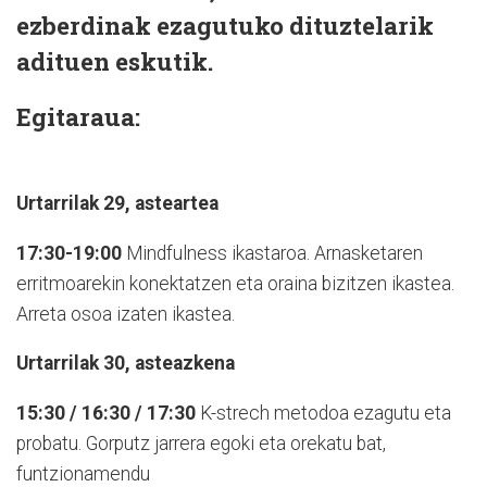
ezberdinak ezagutuko dituztelarik
adituen eskutik.
Egitaraua:
Urtarrilak 29, asteartea
17:30-19:00
Mindfulness ikastaroa. Arnasketaren
erritmoarekin konektatzen eta oraina bizitzen ikastea.
Arreta osoa izaten ikastea.
Urtarrilak 30, asteazkena
15:30 / 16:30 / 17:30
K-strech metodoa ezagutu eta
probatu. Gorputz jarrera egoki eta orekatu bat,
funtzionamendu