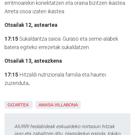
erritmoarekin konektatzen eta oraina bizitzen ikastea.
Arreta osoa izaten ikastea.
Otsailak 12, asteartea
17:15
Sukaldaritza saioa. Guraso eta seme-alabek
batera egiteko errezetak sukaldatzen.
Otsailak 13, asteazkena
17:15
Hitzaldi nutrizionala familia eta haurrei
zuzenduta
.
GIZARTEA
AMASA-VILLABONA
AIURRI hedabideak eskualdeko nortasun hitzak
jaso eta zabaltzen ditu. Harpidedun eginda, tokiko