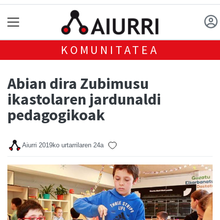
KOMUNITATEA
Abian dira Zubimusu
ikastolaren jardunaldi
pedagogikoak
Aiurri
2019ko urtarrilaren 24a