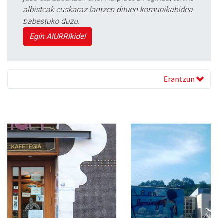
albisteak euskaraz lantzen dituen komunikabidea
babestuko duzu.
Egin AIURRIkide!
Erantzun