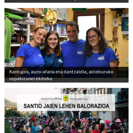
Kantujira, auzo-afaria eta dantzaldia, asteburuko
ospakizunei ekiteko