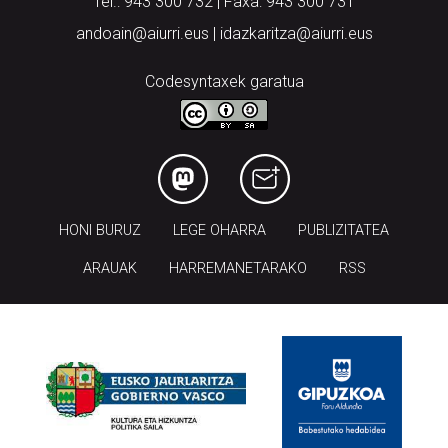
Tel.: 943 300 732 | Faxa: 943 300 731
andoain@aiurri.eus | idazkaritza@aiurri.eus
Codesyntaxek garatua
HONI BURUZ
LEGE OHARRA
PUBLIZITATEA
ARAUAK
HARREMANETARAKO
RSS