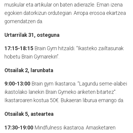
muskular eta artikular on baten adierazle. Eman izena
egokien datorkizun ordutegian. Arropa erosoa ekartzea
gomendatzen da.
Urtarrilak 31, osteguna
17:15-18:15
Brain Gym hitzaldi. “Ikasteko zailtasunak
hobetu Brain Gymarekin”.
Otsailak 2, larunbata
9:00-13:00
Brain gym Ikastaroa. “Lagundu seme-alabei
ikastolako lanekin Brain Gymeko ariketen bitartez".
Ikastaroaren kostua 50€. Bukaeran liburua emango da.
Otsailak 5, asteartea
17:30-19:00
Mindfulness ikastaroa. Arnasketaren