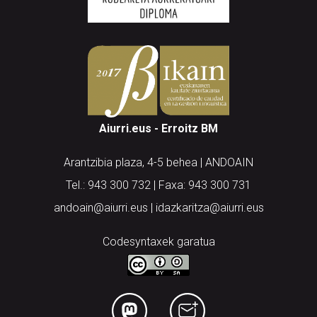
Aiurri.eus - Erroitz BM
Arantzibia plaza, 4-5 behea | ANDOAIN
Tel.: 943 300 732 | Faxa: 943 300 731
andoain@aiurri.eus | idazkaritza@aiurri.eus
Codesyntaxek garatua