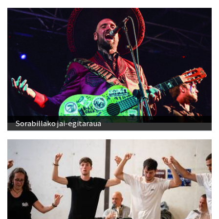
Sorabillako jai-egitaraua