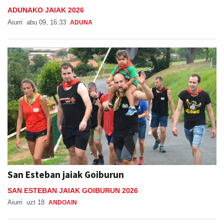
ADUNAKO JAIAK 2026
Aiurri
abu 09, 16:33
ADUNA
San Esteban jaiak Goiburun
SAN ESTEBAN JAIAK GOIBURUN 2026
Aiurri
uzt 18
ANDOAIN