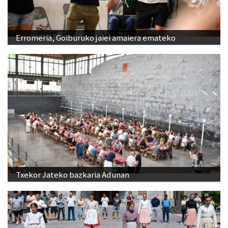
Erromeria, Goiburuko jaiei amaiera emateko
Txekor Jateko bazkaria Adunan