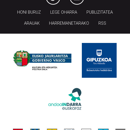
HONI BURUZ
LEGE OHARRA
PUBLIZITATEA
ARAUAK
HARREMANETARAKO
RSS