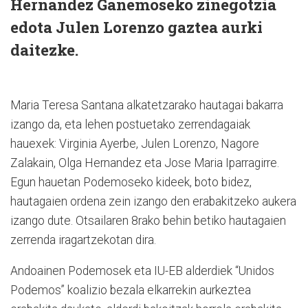
Hernandez Ganemoseko zinegotzia
edota Julen Lorenzo gaztea aurki
daitezke.
Maria Teresa Santana alkatetzarako hautagai bakarra
izango da, eta lehen postuetako zerrendagaiak
hauexek: Virginia Ayerbe, Julen Lorenzo, Nagore
Zalakain, Olga Hernandez eta Jose Maria Iparragirre.
Egun hauetan Podemoseko kideek, boto bidez,
hautagaien ordena zein izango den erabakitzeko aukera
izango dute. Otsailaren 8rako behin betiko hautagaien
zerrenda iragartzekotan dira.
Andoainen Podemosek eta IU-EB alderdiek “Unidos
Podemos” koalizio bezala elkarrekin aurkeztea