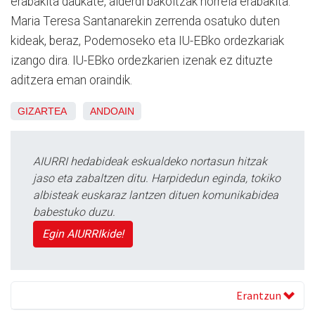
erabakita daukate, alderdi bakoitzak horrela erabakita.
Maria Teresa Santanarekin zerrenda osatuko duten
kideak, beraz, Podemoseko eta IU-EBko ordezkariak
izango dira. IU-EBko ordezkarien izenak ez dituzte
aditzera eman oraindik.
GIZARTEA
ANDOAIN
AIURRI hedabideak eskualdeko nortasun hitzak
jaso eta zabaltzen ditu. Harpidedun eginda, tokiko
albisteak euskaraz lantzen dituen komunikabidea
babestuko duzu.
Egin AIURRIkide!
Erantzun