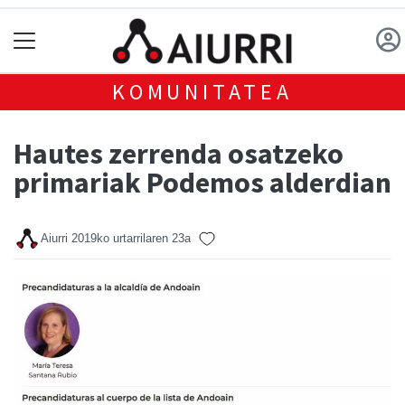
KOMUNITATEA
Hautes zerrenda osatzeko
primariak Podemos alderdian
Aiurri
2019ko urtarrilaren 23a