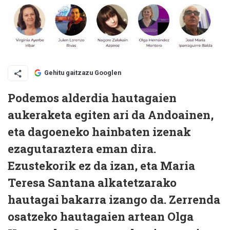
Gehitu gaitzazu Googlen
Podemos alderdia hautagaien
aukeraketa egiten ari da Andoainen,
eta dagoeneko hainbaten izenak
ezagutaraztera eman dira.
Ezustekorik ez da izan, eta Maria
Teresa Santana alkatetzarako
hautagai bakarra izango da. Zerrenda
osatzeko hautagaien artean Olga