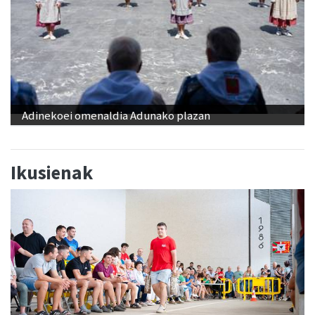
Adinekoei omenaldia Adunako plazan
Ikusienak