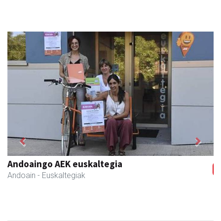
Previous
Next
Andoaingo AEK euskaltegia
Andoain
- Euskaltegiak