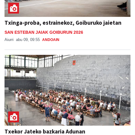
Txinga-proba, estrainekoz, Goiburuko jaietan
SAN ESTEBAN JAIAK GOIBURUN 2026
Aiurri
abu 09, 09:55
ANDOAIN
Txekor Jateko bazkaria Adunan