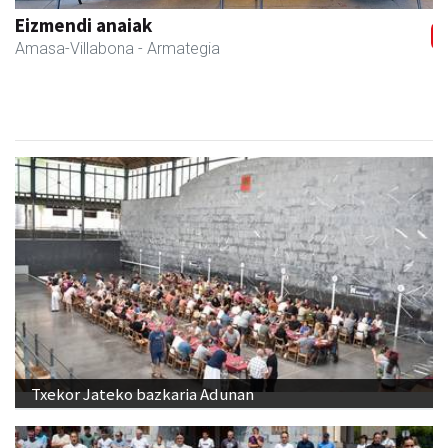
Eizmendi anaiak
Amasa-Villabona
- Armategia
Txekor Jateko bazkaria Adunan