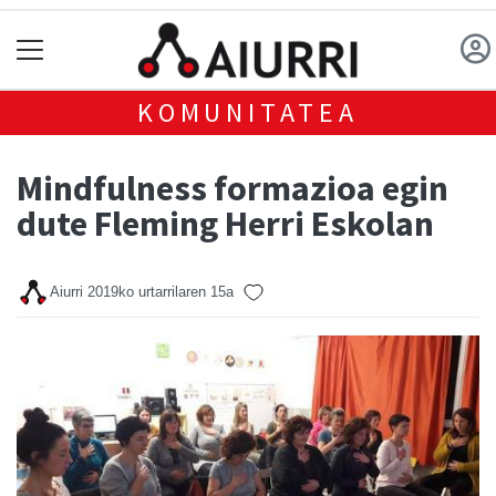
KOMUNITATEA
Mindfulness formazioa egin
dute Fleming Herri Eskolan
Aiurri
2019ko urtarrilaren 15a