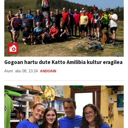
Gogoan hartu dute Katto Amilibia kultur eragilea
Aiurri
abu 08, 13:24
ANDOAIN