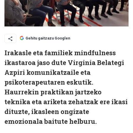
Gehitu gaitzazu Googlen
Irakasle eta familiek mindfulness
ikastaroa jaso dute Virginia Belategi
Azpiri komunikatzaile eta
psikoterapeutaren eskutik.
Haurrekin praktikan jartzeko
teknika eta ariketa zehatzak ere ikasi
dituzte, ikasleen ongizate
emozionala baitute helburu.