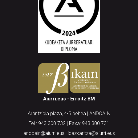
Aiurri.eus - Erroitz BM
Arantzibia plaza, 4-5 behea | ANDOAIN
Tel.: 943 300 732 | Faxa: 943 300 731
andoain@aiurri.eus | idazkaritza@aiurri.eus