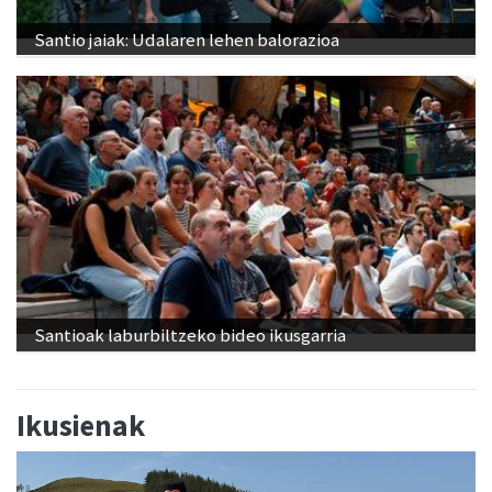
Santio jaiak: Udalaren lehen balorazioa
Santioak laburbiltzeko bideo ikusgarria
Ikusienak