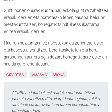
Guzti honen onurak ikusita, hau eskola guztira zabaltzea
erabaki genuen eta horretarako lehen pausoa helduon
prestakuntza zen, horregatik Mindfulness ikastaroa
egitea erabaki genuen.
Haurren hezkuntzan ezinbestekoa da zoriontsu, aske
eta babestua sentitzea, bere ikasketetan eta bere
garapenean aurrera egin dezan, horregatik gure eskolan
hau da gure lehentasuna.
GIZARTEA
AMASA-VILLABONA
AIURRI hedabideak eskualdeko nortasun hitzak
jaso eta zabaltzen ditu. Harpidedun eginda, tokiko
albisteak euskaraz lantzen dituen komunikabidea
babestuko duzu.