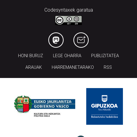
Codesyntaxek garatua
HONI BURUZ
LEGE OHARRA
PUBLIZITATEA
ARAUAK
HARREMANETARAKO
RSS