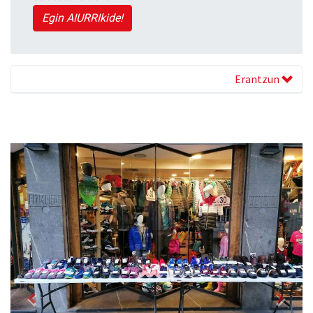
Egin AIURRIkide!
Erantzun
Previous
Next