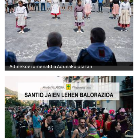
Adinekoei omenaldia Adunako plazan