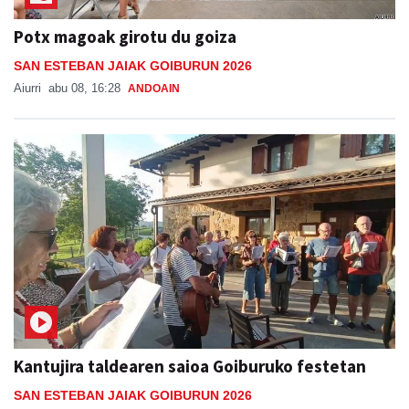
Potx magoak girotu du goiza
SAN ESTEBAN JAIAK GOIBURUN 2026
Aiurri
abu 08, 16:28
ANDOAIN
Kantujira taldearen saioa Goiburuko festetan
SAN ESTEBAN JAIAK GOIBURUN 2026