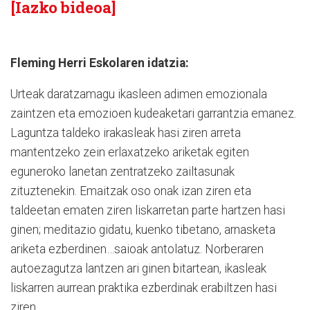
[Iazko bideoa]
Fleming Herri Eskolaren idatzia:
Urteak daratzamagu ikasleen adimen emozionala
zaintzen eta emozioen kudeaketari garrantzia emanez.
Laguntza taldeko irakasleak hasi ziren arreta
mantentzeko zein erlaxatzeko ariketak egiten
eguneroko lanetan zentratzeko zailtasunak
zituztenekin. Emaitzak oso onak izan ziren eta
taldeetan ematen ziren liskarretan parte hartzen hasi
ginen; meditazio gidatu, kuenko tibetano, arnasketa
ariketa ezberdinen…saioak antolatuz. Norberaren
autoezagutza lantzen ari ginen bitartean, ikasleak
liskarren aurrean praktika ezberdinak erabiltzen hasi
ziren.