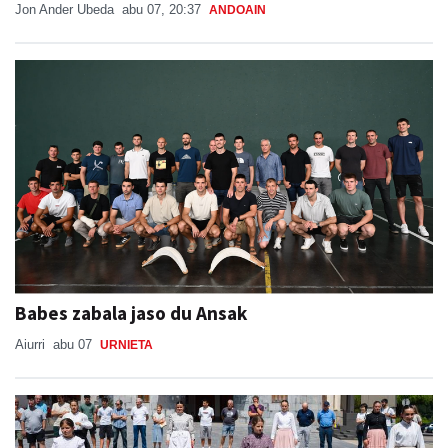
Jon Ander Ubeda
abu 07, 20:37
ANDOAIN
Babes zabala jaso du Ansak
Aiurri
abu 07
URNIETA