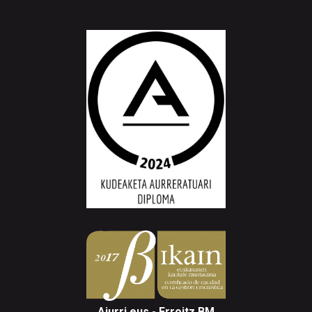
Aiurri.eus - Erroitz BM