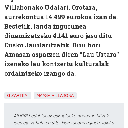
Villabonako Udalari. Orotara,
aurrekontua 14.499 eurokoa izan da.
Bestetik, landa ingurunea
dinamizatzeko 4.141 euro jaso ditu
Eusko Jaurlaritzatik. Diru hori
Amasan ospatzen diren "Lau Urtaro"
izeneko lau kontzertu kulturalak
ordaintzeko izango da.
GIZARTEA
AMASA-VILLABONA
AIURRI hedabideak eskualdeko nortasun hitzak
jaso eta zabaltzen ditu. Harpidedun eginda, tokiko