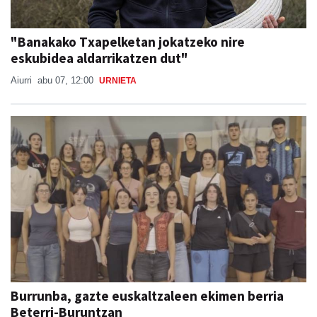
"Banakako Txapelketan jokatzeko nire
eskubidea aldarrikatzen dut"
Aiurri
abu 07, 12:00
URNIETA
Burrunba, gazte euskaltzaleen ekimen berria
Beterri-Buruntzan