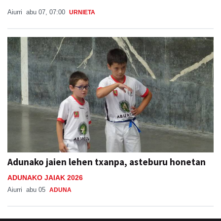
Aiurri
abu 07, 07:00
URNIETA
Adunako jaien lehen txanpa, asteburu honetan
ADUNAKO JAIAK 2026
Aiurri
abu 05
ADUNA