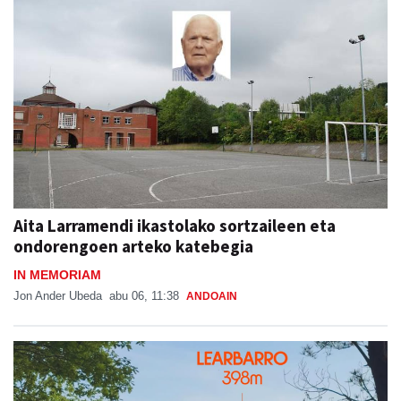
Aita Larramendi ikastolako sortzaileen eta
ondorengoen arteko katebegia
IN MEMORIAM
Jon Ander Ubeda
abu 06, 11:38
ANDOAIN