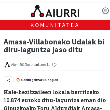
KOMUNITATEA
Amasa-Villabonako Udalak bi
diru-laguntza jaso ditu
Aiurri
2019ko urtarrilaren 11
Gehitu gaitzazu Googlen
Kale-hezitzaileen lokala berritzeko
10.874 euroko diru-laguntza eman dio
Gipuzkoako Foru Aldundiak Amasa-