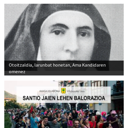
Otoitzaldia, larunbat honetan, Ama Kandidaren
omenez