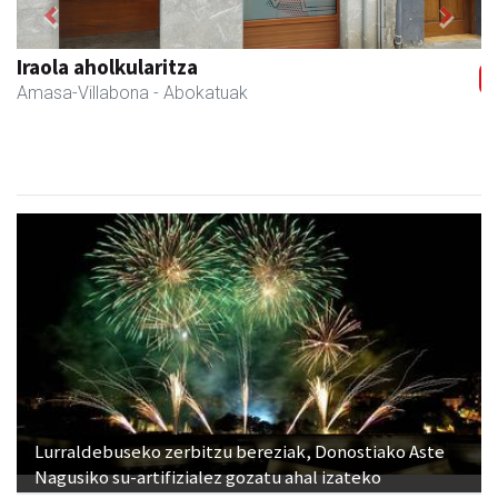
Previous
Next
Arindu fisioterapia eta osteopatia
Amasa-Villabona
- Fisioterapia
Lurraldebuseko zerbitzu bereziak, Donostiako Aste
Nagusiko su-artifizialez gozatu ahal izateko