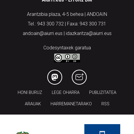
Arantzibia plaza, 4-5 behea | ANDOAIN
Tel.: 943 300 732 | Faxa: 943 300 731
andoain@aiurri.eus | idazkaritza@aiurri.eus
Codesyntaxek garatua
HONI BURUZ
LEGE OHARRA
PUBLIZITATEA
ARAUAK
HARREMANETARAKO
RSS