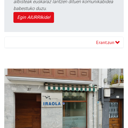
albisteak euskaraz lantzen dituen komunikabidea
babestuko duzu.
Egin AIURRIkide!
Erantzun