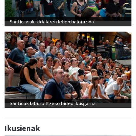
Santio jaiak: Udalaren lehen balorazioa
Santioak laburbiltzeko bideo ikusgarria
Ikusienak