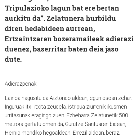
Tripulazioko lagun bat ere bertan
aurkitu da”. Zelatunera hurbildu
diren hedabideen aurrean,
Ertzaintzaren bozeramaileak adierazi
duenez, baserritar baten deia jaso
dute.
Adierazpenak:
Lainoa nagusitu da Aiztondo aldean, egun osoan zehar.
Inguruak itxi-itxita zeudela, istripua ziurrenik ikusmen
urritasunak eragingo zuen. Ezbeharra Zelatunetik 500
metrora gertatu omen da, Gurutze Santuaren bidean,
Hernio mendiko hegoaldean. Errezil aldean, beraz.