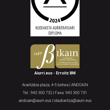
Aiurri.eus - Erroitz BM
Arantzibia plaza, 4-5 behea | ANDOAIN
Tel.: 943 300 732 | Faxa: 943 300 731
andoain@aiurri.eus | idazkaritza@aiurri.eus