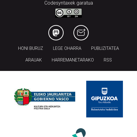
Codesyntaxek garatua
HONI BURUZ
LEGE OHARRA
PUBLIZITATEA
ARAUAK
HARREMANETARAKO
RSS