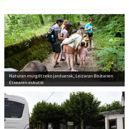
Naturan murgiltzeko jarduerak, Leizaran Bisitarien
Etxearen eskutik