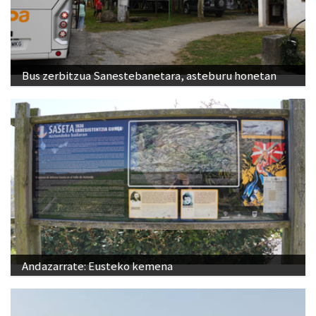
Bus zerbitzua Sanestebanetara, asteburu honetan
Andazarrate: Eusteko kemena