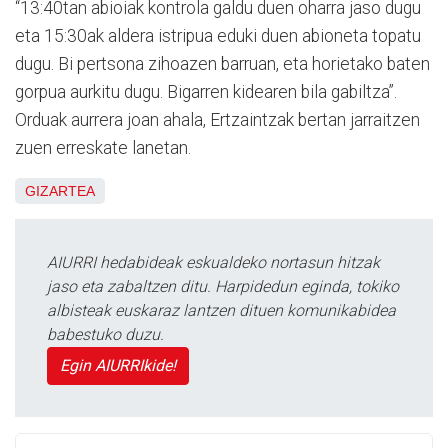
“13:40tan abioiak kontrola galdu duen oharra jaso dugu
eta 15:30ak aldera istripua eduki duen abioneta topatu
dugu. Bi pertsona zihoazen barruan, eta horietako baten
gorpua aurkitu dugu. Bigarren kidearen bila gabiltza”.
Orduak aurrera joan ahala, Ertzaintzak bertan jarraitzen
zuen erreskate lanetan.
GIZARTEA
AIURRI hedabideak eskualdeko nortasun hitzak
jaso eta zabaltzen ditu. Harpidedun eginda, tokiko
albisteak euskaraz lantzen dituen komunikabidea
babestuko duzu.
Egin AIURRIkide!