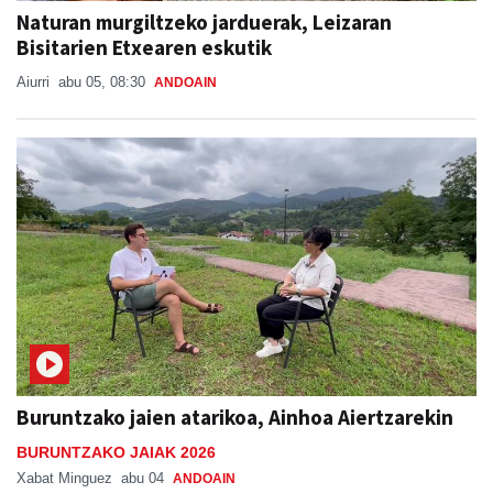
Naturan murgiltzeko jarduerak, Leizaran
Bisitarien Etxearen eskutik
Aiurri
abu 05, 08:30
ANDOAIN
Buruntzako jaien atarikoa, Ainhoa Aiertzarekin
BURUNTZAKO JAIAK 2026
Xabat Minguez
abu 04
ANDOAIN