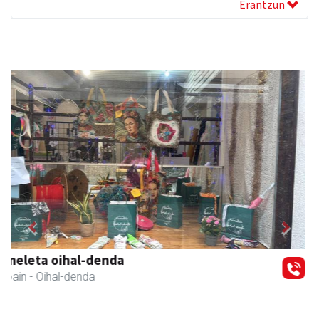
Erantzun
Previous
Next
Txindoki taberna
Andoain
-