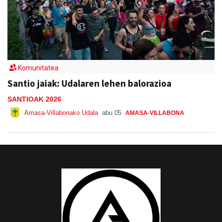
Komunitatea
Santio jaiak: Udalaren lehen balorazioa
SANTIOAK 2026
Amasa-Villabonako Udala
abu 05
AMASA-VILLABONA