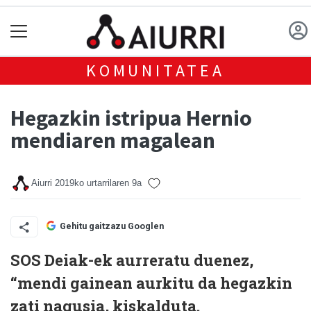
KOMUNITATEA
Hegazkin istripua Hernio
mendiaren magalean
Aiurri
2019ko urtarrilaren 9a
Gehitu gaitzazu Googlen
SOS Deiak-ek aurreratu duenez,
“mendi gainean aurkitu da hegazkin
zati nagusia, kiskalduta.