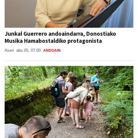
Junkal Guerrero andoaindarra, Donostiako
Musika Hamabostaldiko protagonista
Aiurri
abu 05, 07:00
ANDOAIN