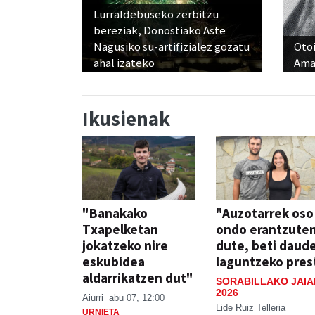
Lurraldebuseko zerbitzu
bereziak, Donostiako Aste
Nagusiko su-artifizialez gozatu
Otoi
ahal izateko
Ama
Ikusienak
"Banakako
"Auzotarrek oso
Txapelketan
ondo erantzute
jokatzeko nire
dute, beti daud
eskubidea
laguntzeko pres
aldarrikatzen dut"
SORABILLAKO JAIA
2026
Aiurri
abu 07, 12:00
Lide Ruiz Telleria
URNIETA