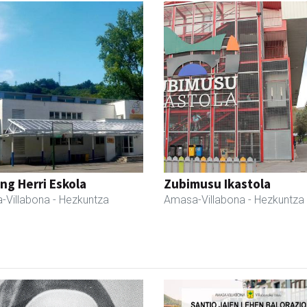
ng Herri Eskola
Zubimusu Ikastola
-Villabona
- Hezkuntza
Amasa-Villabona
- Hezkuntza