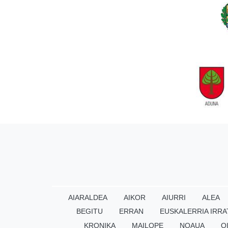
AIARALDEA
AIKOR
AIURRI
ALEA
BEGITU
ERRAN
EUSKALERRIA IRRA
KRONIKA
MAILOPE
NOAUA
O