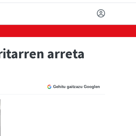
itarren arreta
Gehitu gaitzazu Googlen