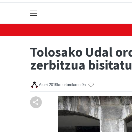
Tolosako Udal ord
zerbitzua bisitat
Aiurri
2019ko urtarrilaren 9a