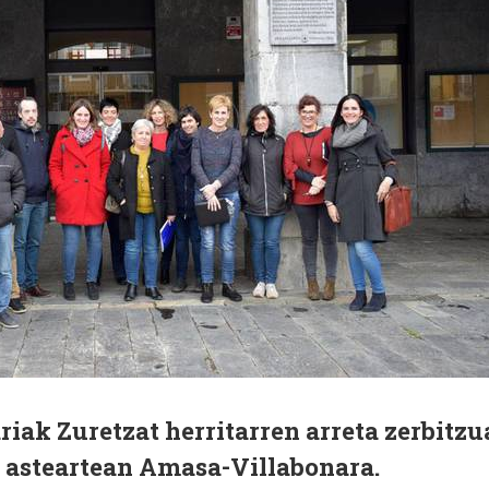
iak Zuretzat herritarren arreta zerbitzu
n asteartean Amasa-Villabonara.