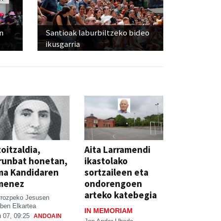
n
Santioak laburbiltzeko bideo
ikusgarria
oitzaldia,
Aita Larramendi
runbat honetan,
ikastolako
ma Kandidaren
sortzaileen eta
menez
ondorengoen
arteko katebegia
rrozpeko Jesusen
ben Elkartea
IN MEMORIAM
 07, 09:25
ANDOAIN