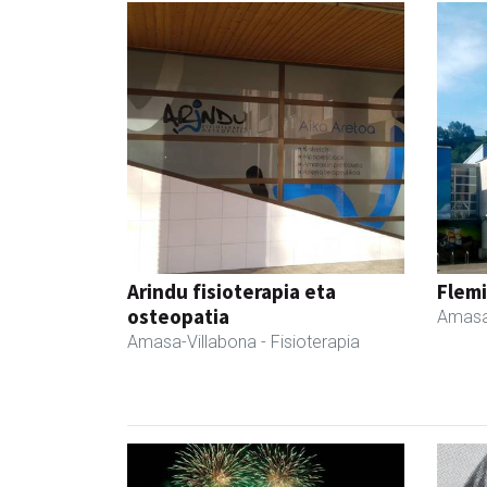
Arindu fisioterapia eta
Flemi
osteopatia
Amasa
Amasa-Villabona
- Fisioterapia