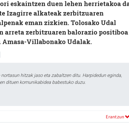
ori eskaintzen duen lehen herrietakoa d
e Izagirre alkateak zerbitzuaren
lpenak eman zizkien. Tolosako Udal
n arreta zerbitzuaren balorazio positiboa
du Amasa-Villabonako Udalak.
ortasun hitzak jaso eta zabaltzen ditu. Harpidedun eginda,
tzen dituen komunikabidea babestuko duzu.
Erantzun