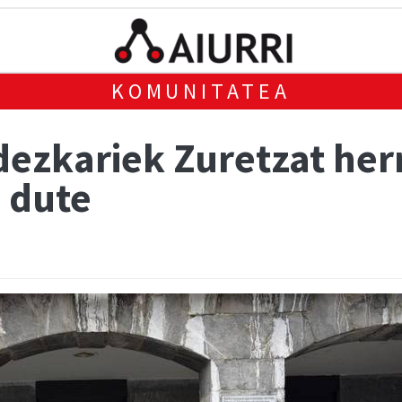
KOMUNITATEA
ezkariek Zuretzat herr
u dute