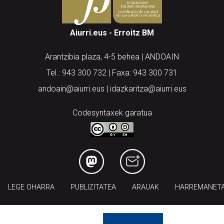
Aiurri.eus - Erroitz BM
Arantzibia plaza, 4-5 behea | ANDOAIN
Tel.: 943 300 732 | Faxa: 943 300 731
andoain@aiurri.eus | idazkaritza@aiurri.eus
Codesyntaxek garatua
LEGE OHARRA
PUBLIZITATEA
ARAUAK
HARREMANET