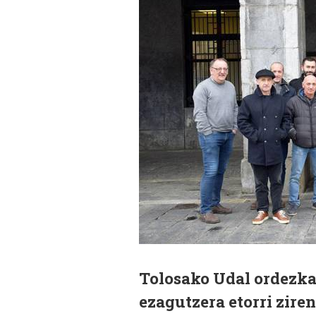
Tolosako Udal ordezkar
ezagutzera etorri zire