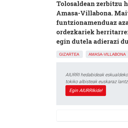
Tolosaldean zerbitzu h
Amasa-Villabona. Mait
funtzionamenduaz aza
ordezkariek herritarre
egin dutela adierazi 
GIZARTEA
AMASA-VILLABONA
AIURRI hedabideak eskualdeko n
tokiko albisteak euskaraz lan
Egin AIURRIkide!