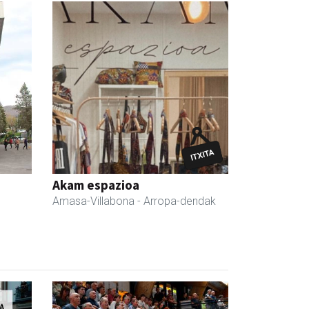
Akam espazioa
Amasa-Villabona
- Arropa-dendak