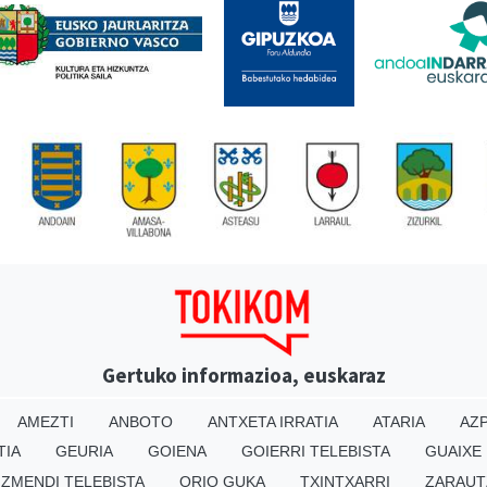
Gertuko informazioa, euskaraz
AMEZTI
ANBOTO
ANTXETA IRRATIA
ATARIA
AZP
TIA
GEURIA
GOIENA
GOIERRI TELEBISTA
GUAIXE
IZMENDI TELEBISTA
ORIO GUKA
TXINTXARRI
ZARAUT