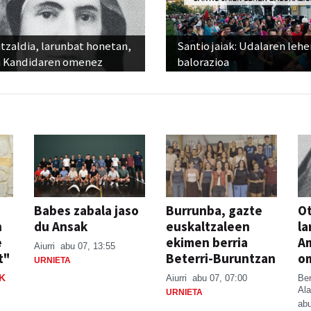
tzaldia, larunbat honetan,
Santio jaiak: Udalaren lehe
 Kandidaren omenez
balorazioa
Babes zabala jaso
Burrunba, gazte
Ot
n
du Ansak
euskaltzaleen
la
e
ekimen berria
A
Aiurri
abu 07, 13:55
t"
Beterri-Buruntzan
o
URNIETA
K
Aiurri
abu 07, 07:00
Be
Ala
URNIETA
abu