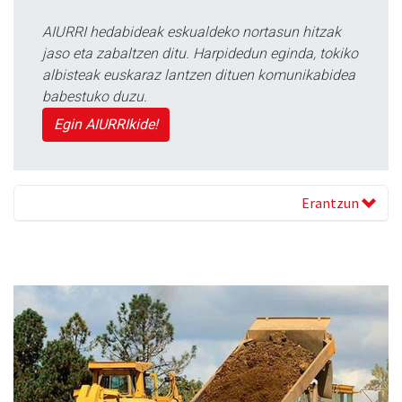
AIURRI hedabideak eskualdeko nortasun hitzak
jaso eta zabaltzen ditu. Harpidedun eginda, tokiko
albisteak euskaraz lantzen dituen komunikabidea
babestuko duzu.
Egin AIURRIkide!
Erantzun