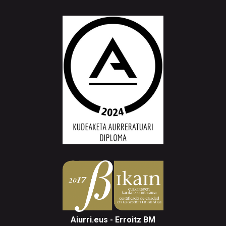
Aiurri.eus - Erroitz BM