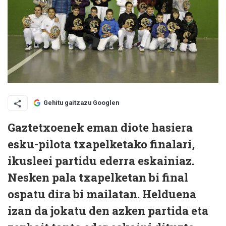
Gehitu gaitzazu Googlen
Gaztetxoenek eman diote hasiera
esku-pilota txapelketako finalari,
ikusleei partidu ederra eskainiaz.
Nesken pala txapelketan bi final
ospatu dira bi mailatan. Helduena
izan da jokatu den azken partida eta