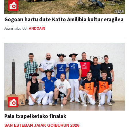
Gogoan hartu dute Katto Amilibia kultur eragilea
Aiurri
abu 08
ANDOAIN
Pala txapelketako finalak
SAN ESTEBAN JAIAK GOIBURUN 2026