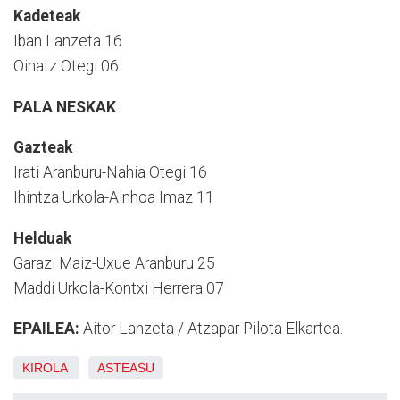
Kadeteak
Iban Lanzeta 16
Oinatz Otegi 06
PALA NESKAK
Gazteak
Irati Aranburu-Nahia Otegi 16
Ihintza Urkola-Ainhoa Imaz 11
Helduak
Garazi Maiz-Uxue Aranburu 25
Maddi Urkola-Kontxi Herrera 07
EPAILEA:
Aitor Lanzeta / Atzapar Pilota Elkartea.
KIROLA
ASTEASU