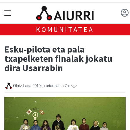
KOMUNITATEA
Esku-pilota eta pala
txapelketen finalak jokatu
dira Usarrabin
Olatz Lasa
2019ko urtarrilaren 7a