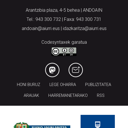
Arantzibia plaza, 4-5 behea | ANDOAIN
Tel.: 943 300 732 | Faxa: 943 300 731
andoain@aiurri.eus | idazkaritza@aiurri.eus
Codesyntaxek garatua
HONI BURUZ
LEGE OHARRA
PUBLIZITATEA
ARAUAK
HARREMANETARAKO
RSS