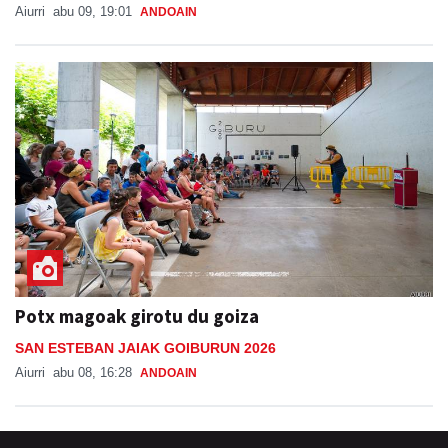
Aiurri
abu 09, 19:01
ANDOAIN
Potx magoak girotu du goiza
SAN ESTEBAN JAIAK GOIBURUN 2026
Aiurri
abu 08, 16:28
ANDOAIN