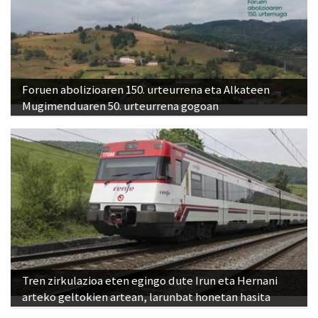
Foruen abolizioaren 150. urteurrena eta Alkateen
Mugimenduaren 50. urteurrena gogoan
Tren zirkulazioa eten egingo dute Irun eta Hernani
arteko geltokien artean, larunbat honetan hasita