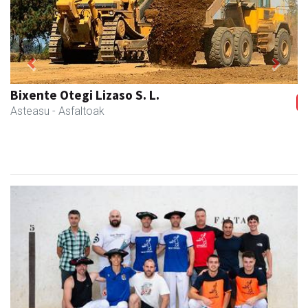
Previous
Next
Bixente Otegi Lizaso S. L.
Asteasu
- Asfaltoak