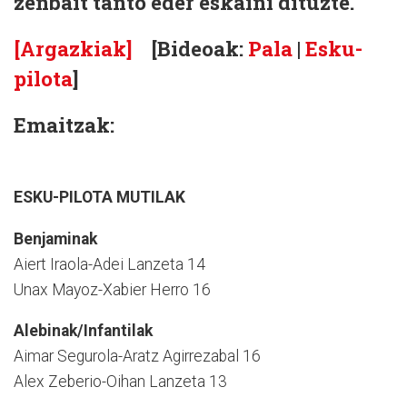
zenbait tanto eder eskaini dituzte.
[Argazkiak]
[Bideoak:
Pala
|
Esku-
pilota
]
Emaitzak:
ESKU-PILOTA MUTILAK
Benjaminak
Aiert Iraola-Adei Lanzeta 14
Unax Mayoz-Xabier Herro 16
Alebinak/Infantilak
Aimar Segurola-Aratz Agirrezabal 16
Alex Zeberio-Oihan Lanzeta 13