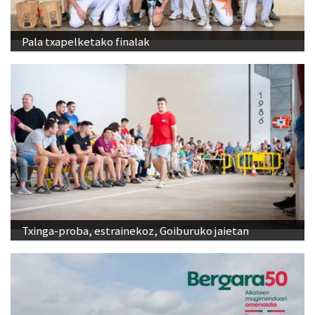
Pala txapelketako finalak
Txinga-proba, estrainekoz, Goiburuko jaietan