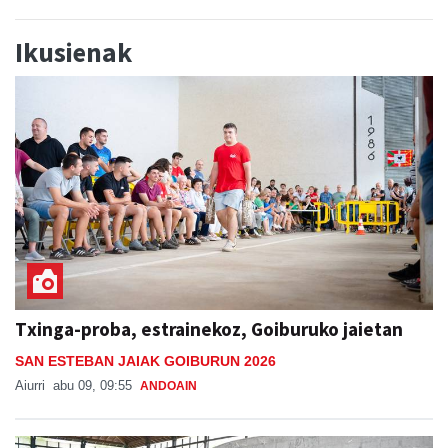
Ikusienak
Txinga-proba, estrainekoz, Goiburuko jaietan
SAN ESTEBAN JAIAK GOIBURUN 2026
Aiurri
abu 09, 09:55
ANDOAIN