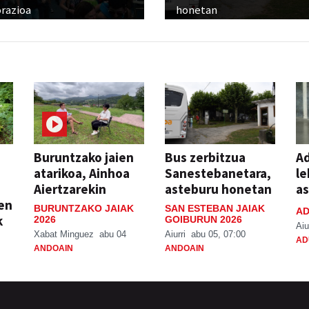
razioa
honetan
Buruntzako jaien
Bus zerbitzua
Ad
atarikoa, Ainhoa
Sanestebanetara,
le
Aiertzarekin
asteburu honetan
a
ien
BURUNTZAKO JAIAK
SAN ESTEBAN JAIAK
AD
k
2026
GOIBURUN 2026
Aiu
Xabat Minguez
abu 04
Aiurri
abu 05, 07:00
AD
ANDOAIN
ANDOAIN