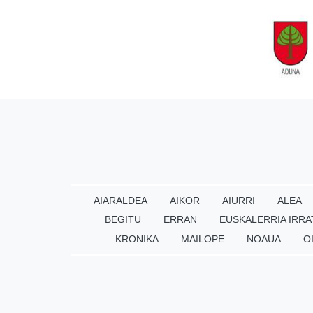
AIARALDEA
AIKOR
AIURRI
ALEA
BEGITU
ERRAN
EUSKALERRIA IRRA
KRONIKA
MAILOPE
NOAUA
O