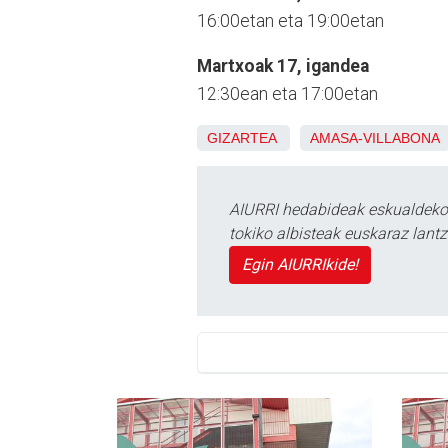
16:00etan eta 19:00etan
Martxoak 17, igandea
12:30ean eta 17:00etan
GIZARTEA
AMASA-VILLABONA
AIURRI hedabideak eskualdeko n
tokiko albisteak euskaraz lan
Egin AIURRIkide!