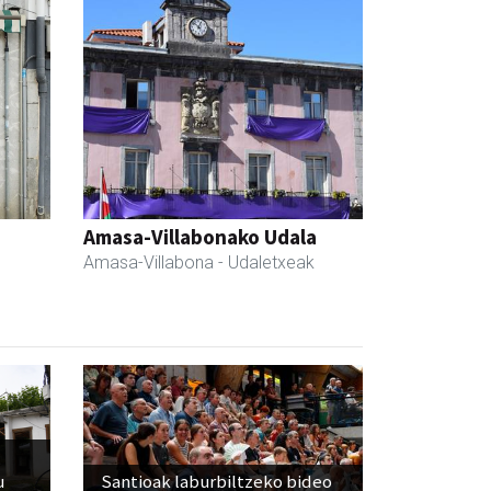
Amasa-Villabonako Udala
Amasa-Villabona
- Udaletxeak
u
Santioak laburbiltzeko bideo