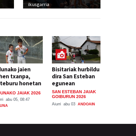
ikusgarria
unako jaien
Bisitariak hurbildu
hen txanpa,
dira San Esteban
steburu honetan
egunean
SAN ESTEBAN JAIAK
UNAKO JAIAK 2026
GOIBURUN 2026
rri
abu 05, 08:47
Aiurri
abu 03
ANDOAIN
UNA