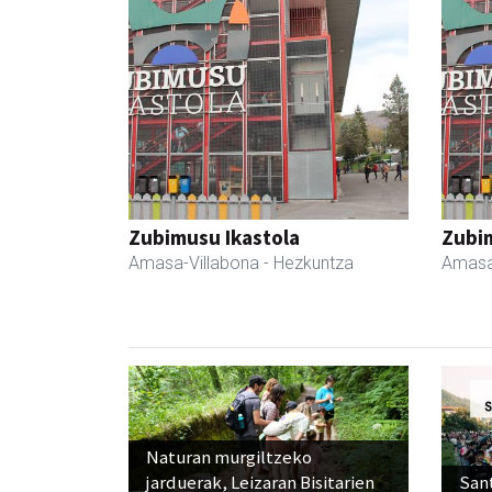
Zubimusu Ikastola
Zubim
Amasa-Villabona
- Hezkuntza
Amasa
Naturan murgiltzeko
jarduerak, Leizaran Bisitarien
Sant