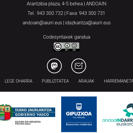
Arantzibia plaza, 4-5 behea | ANDOAIN
Tel.: 943 300 732 | Faxa: 943 300 731
andoain@aiurri.eus | idazkaritza@aiurri.eus
Codesyntaxek garatua
LEGE OHARRA
PUBLIZITATEA
ARAUAK
HARREMANET