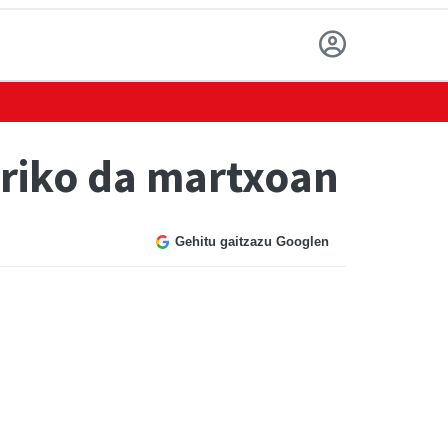
rriko da martxoan
Gehitu gaitzazu Googlen