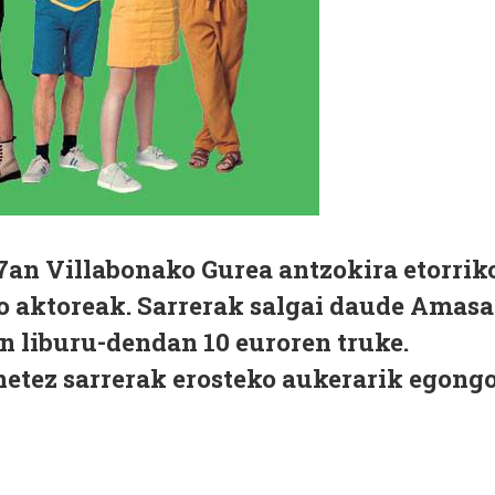
7an Villabonako Gurea antzokira etorrik
ko aktoreak. Sarrerak salgai daude Amasa
n liburu-dendan 10 euroren truke.
etez sarrerak erosteko aukerarik egongo