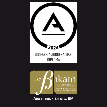
Aiurri.eus - Erroitz BM