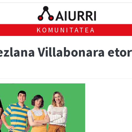
KOMUNITATEA
ezlana Villabonara eto