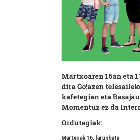
Martxoaren 16an eta 1
dira Go!azen telesaile
kafetegian eta Basajau
Momentuz ez da Intern
Ordutegiak:
Martxoak 16, larunbata