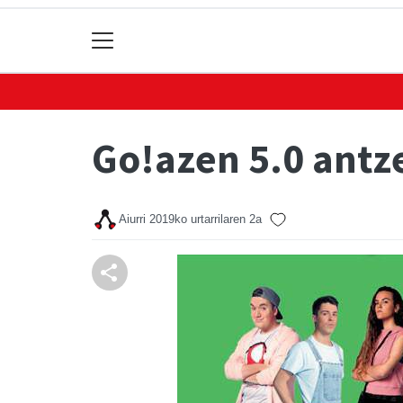
Go!azen 5.0 antz
Aiurri
2019ko urtarrilaren 2a