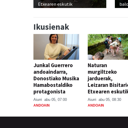
Etxearen eskutik
balo
Ikusienak
Junkal Guerrero
Naturan
andoaindarra,
murgiltzeko
Donostiako Musika
jarduerak,
Hamabostaldiko
Leizaran Bisitar
protagonista
Etxearen eskuti
Aiurri
abu 05, 07:00
Aiurri
abu 05, 08:30
ANDOAIN
ANDOAIN