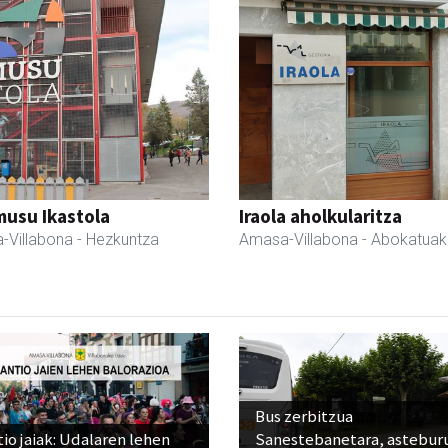
usu Ikastola
Iraola aholkularitza
-Villabona
- Hezkuntza
Amasa-Villabona
- Abokatuak
Bus zerbitzua
io jaiak: Udalaren lehen
Sanestebanetara, astebur