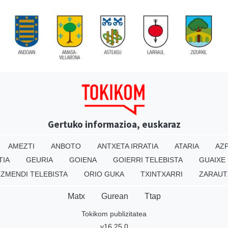
Gertuko informazioa, euskaraz
AMEZTI
ANBOTO
ANTXETA IRRATIA
ATARIA
AZP
TIA
GEURIA
GOIENA
GOIERRI TELEBISTA
GUAIXE
IZMENDI TELEBISTA
ORIO GUKA
TXINTXARRI
ZARAUT
Matx
Gurean
Ttap
Tokikom publizitatea
v16.25.0