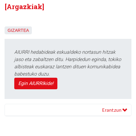
[Argazkiak]
GIZARTEA
AIURRI hedabideak eskualdeko nortasun hitzak
jaso eta zabaltzen ditu. Harpidedun eginda, tokiko
albisteak euskaraz lantzen dituen komunikabidea
babestuko duzu.
Egin AIURRIkide!
Erantzun