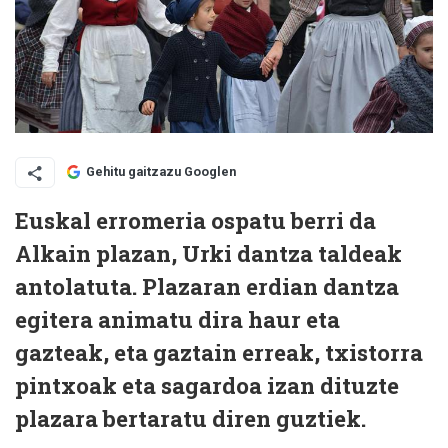
Gehitu gaitzazu Googlen
Euskal erromeria ospatu berri da
Alkain plazan, Urki dantza taldeak
antolatuta. Plazaran erdian dantza
egitera animatu dira haur eta
gazteak, eta gaztain erreak, txistorra
pintxoak eta sagardoa izan dituzte
plazara bertaratu diren guztiek.