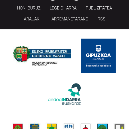
HONI BURUZ
LEGE OHARRA
PUBLIZITATEA
ARAUAK
HARREMANETARAKO
RSS