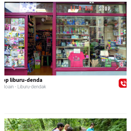
Previous
Next
Azkain motoak
Andoain
- Motor dendak