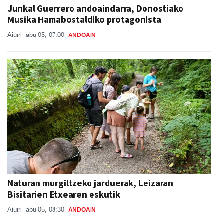
Junkal Guerrero andoaindarra, Donostiako
Musika Hamabostaldiko protagonista
Aiurri
abu 05, 07:00
ANDOAIN
Naturan murgiltzeko jarduerak, Leizaran
Bisitarien Etxearen eskutik
Aiurri
abu 05, 08:30
ANDOAIN