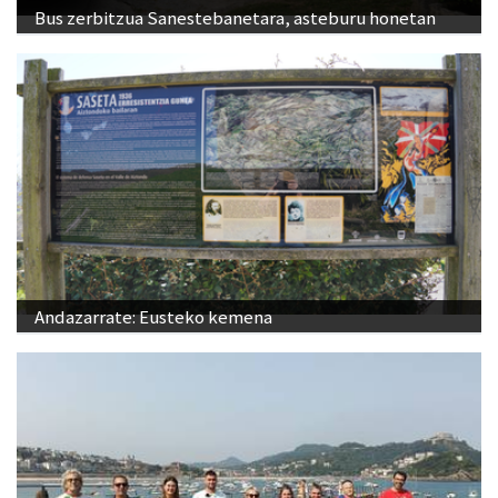
Bus zerbitzua Sanestebanetara, asteburu honetan
Andazarrate: Eusteko kemena