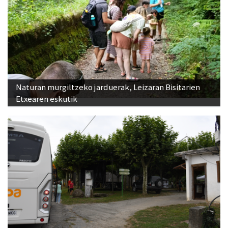
Naturan murgiltzeko jarduerak, Leizaran Bisitarien
Etxearen eskutik