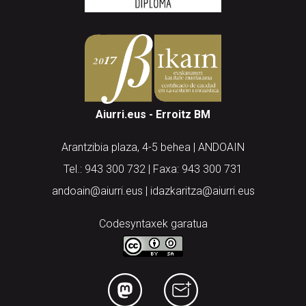
Aiurri.eus - Erroitz BM
Arantzibia plaza, 4-5 behea | ANDOAIN
Tel.: 943 300 732 | Faxa: 943 300 731
andoain@aiurri.eus | idazkaritza@aiurri.eus
Codesyntaxek garatua