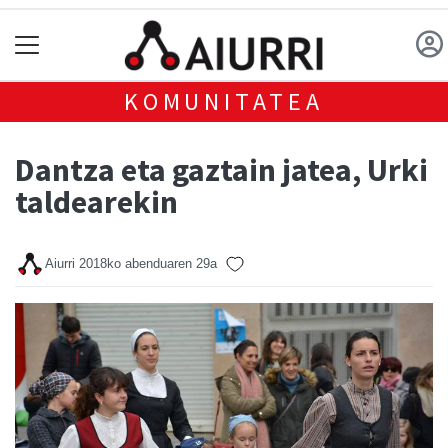
KOMUNITATEA
Dantza eta gaztain jatea, Urki
taldearekin
Aiurri
2018ko abenduaren 29a