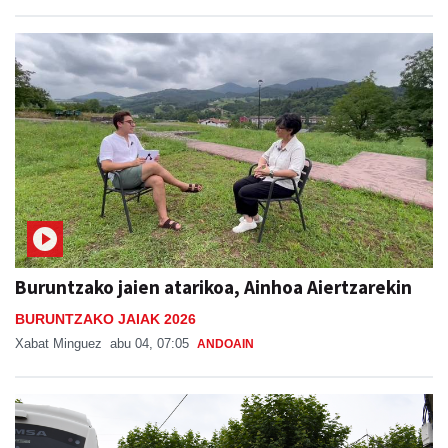
Buruntzako jaien atarikoa, Ainhoa Aiertzarekin
BURUNTZAKO JAIAK 2026
Xabat Minguez
abu 04, 07:05
ANDOAIN