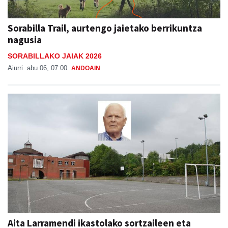
Sorabilla Trail, aurtengo jaietako berrikuntza
nagusia
SORABILLAKO JAIAK 2026
Aiurri
abu 06, 07:00
ANDOAIN
Aita Larramendi ikastolako sortzaileen eta