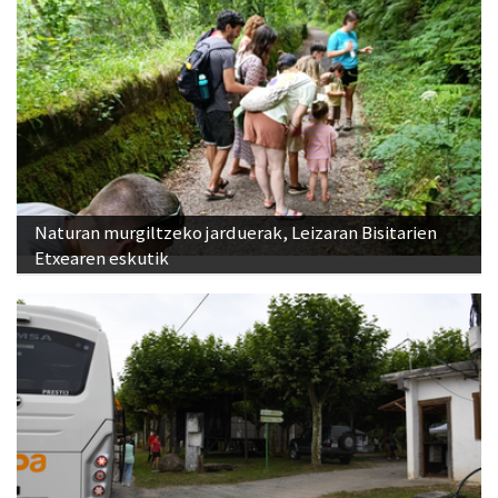
Naturan murgiltzeko jarduerak, Leizaran Bisitarien
Etxearen eskutik