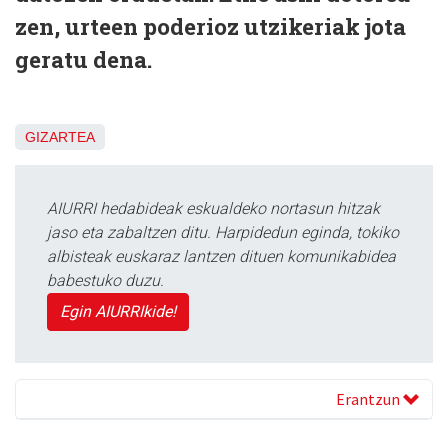
zen, urteen poderioz utzikeriak jota
geratu dena.
GIZARTEA
AIURRI hedabideak eskualdeko nortasun hitzak
jaso eta zabaltzen ditu. Harpidedun eginda, tokiko
albisteak euskaraz lantzen dituen komunikabidea
babestuko duzu.
Egin AIURRIkide!
Erantzun