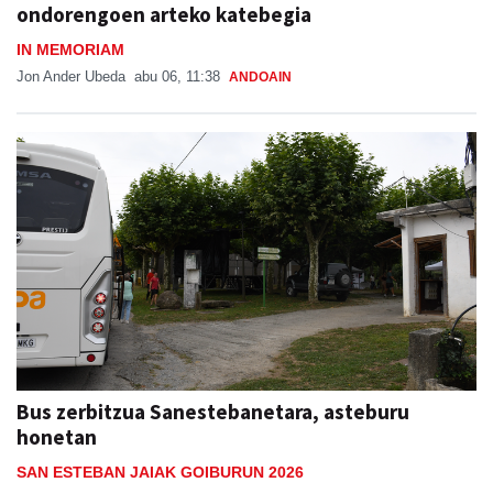
ondorengoen arteko katebegia
IN MEMORIAM
Jon Ander Ubeda
abu 06, 11:38
ANDOAIN
Bus zerbitzua Sanestebanetara, asteburu
honetan
SAN ESTEBAN JAIAK GOIBURUN 2026