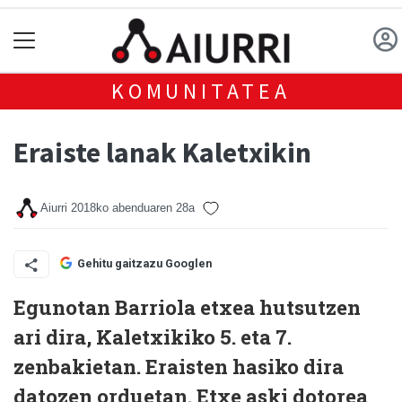
KOMUNITATEA
Eraiste lanak Kaletxikin
Aiurri
2018ko abenduaren 28a
Gehitu gaitzazu Googlen
Egunotan Barriola etxea hutsutzen
ari dira, Kaletxikiko 5. eta 7.
zenbakietan. Eraisten hasiko dira
datozen orduetan. Etxe aski dotorea