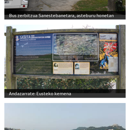
Bus zerbitzua Sanestebanetara, asteburu honetan
Andazarrate: Eusteko kemena