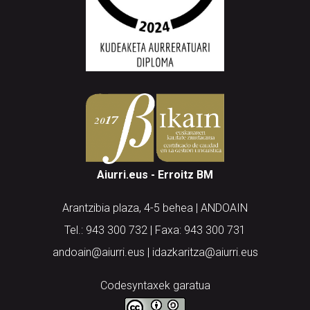
Aiurri.eus - Erroitz BM
Arantzibia plaza, 4-5 behea | ANDOAIN
Tel.: 943 300 732 | Faxa: 943 300 731
andoain@aiurri.eus | idazkaritza@aiurri.eus
Codesyntaxek garatua