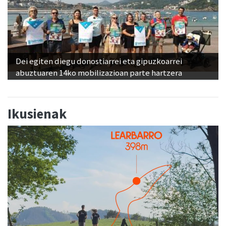
Dei egiten diegu donostiarrei eta gipuzkoarrei
abuztuaren 14ko mobilizazioan parte hartzera
Ikusienak