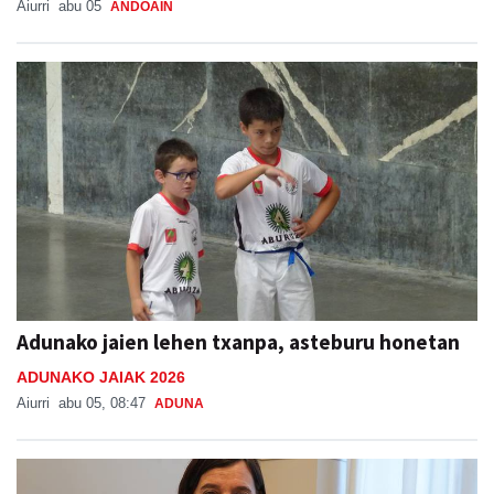
Aiurri
abu 05
ANDOAIN
Adunako jaien lehen txanpa, asteburu honetan
ADUNAKO JAIAK 2026
Aiurri
abu 05, 08:47
ADUNA