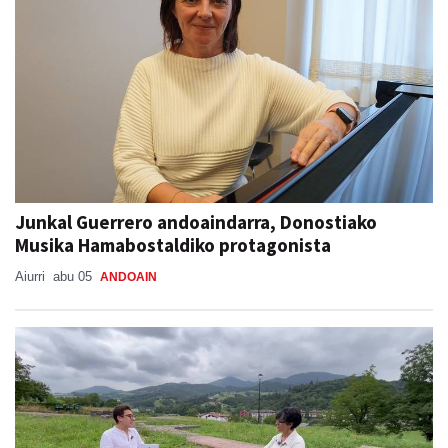
Junkal Guerrero andoaindarra, Donostiako
Musika Hamabostaldiko protagonista
Aiurri
abu 05
ANDOAIN