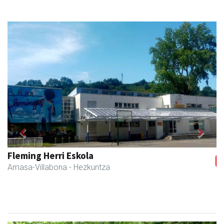
Previous
Next
Fleming Herri Eskola
Amasa-Villabona
- Hezkuntza