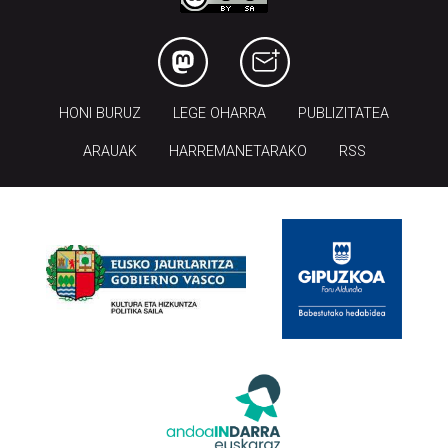
HONI BURUZ
LEGE OHARRA
PUBLIZITATEA
ARAUAK
HARREMANETARAKO
RSS