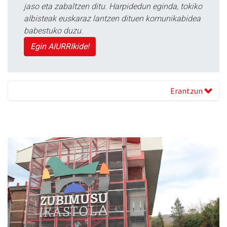
jaso eta zabaltzen ditu. Harpidedun eginda, tokiko
albisteak euskaraz lantzen dituen komunikabidea
babestuko duzu.
Egin AIURRIkide!
Erantzun