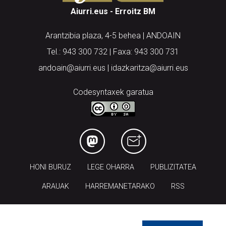
Aiurri.eus - Erroitz BM
Arantzibia plaza, 4-5 behea | ANDOAIN
Tel.: 943 300 732 | Faxa: 943 300 731
andoain@aiurri.eus | idazkaritza@aiurri.eus
Codesyntaxek garatua
HONI BURUZ
LEGE OHARRA
PUBLIZITATEA
ARAUAK
HARREMANETARAKO
RSS