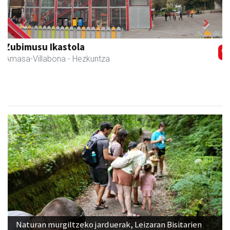
Previous
Next
Eizmendi ile-apaindegia
Amasa-Villabona
- Ile-apaindegiak
Naturan murgiltzeko jarduerak, Leizaran Bisitarien