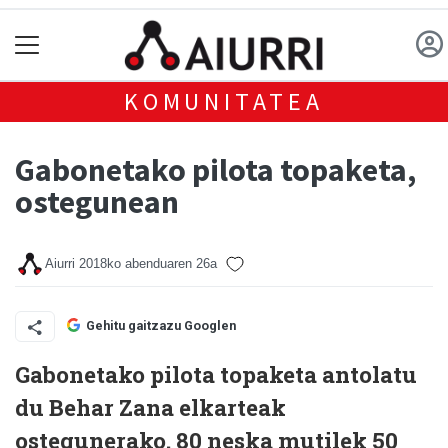
KOMUNITATEA
Gabonetako pilota topaketa,
ostegunean
Aiurri
2018ko abenduaren 26a
Gehitu gaitzazu Googlen
Gabonetako pilota topaketa antolatu
du Behar Zana elkarteak
ostegunerako. 80 neska mutilek 50