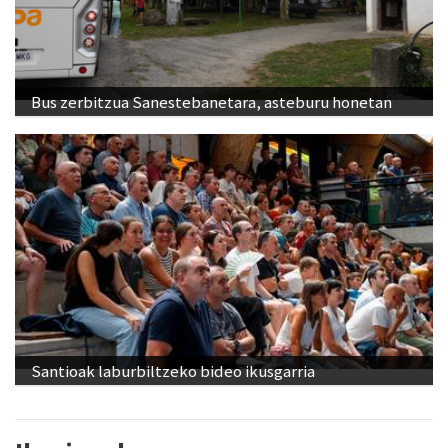
Bus zerbitzua Sanestebanetara, asteburu honetan
Santioak laburbiltzeko bideo ikusgarria