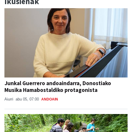
Ikusienak
Junkal Guerrero andoaindarra, Donostiako
Musika Hamabostaldiko protagonista
Aiurri
abu 05, 07:00
ANDOAIN