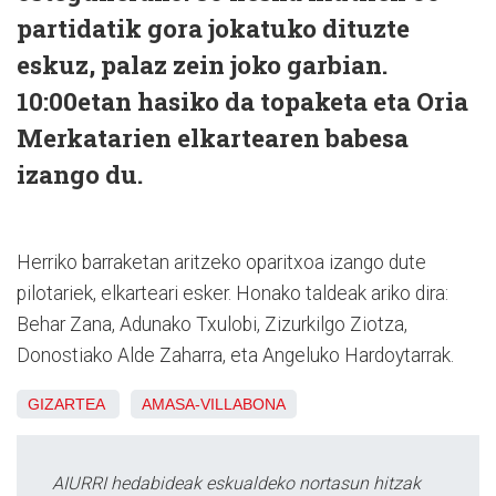
partidatik gora jokatuko dituzte
eskuz, palaz zein joko garbian.
10:00etan hasiko da topaketa eta Oria
Merkatarien elkartearen babesa
izango du.
Herriko barraketan aritzeko oparitxoa izango dute
pilotariek, elkarteari esker. Honako taldeak ariko dira:
Behar Zana, Adunako Txulobi, Zizurkilgo Ziotza,
Donostiako Alde Zaharra, eta Angeluko Hardoytarrak.
GIZARTEA
AMASA-VILLABONA
AIURRI hedabideak eskualdeko nortasun hitzak