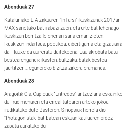
Abenduak 27
Kataluniako EIA zirkuaren “InTarsi” ikuskizunak 2017an
MAX sarietako bat irabazi zuen, eta urte bat lehenago
ikuskizun berritzaile onenari saria eman zieten.
Ikuskizun indartsua, poetikoa, dibertigarria eta gizatiarra
da. Hauxe da aurreratu daitekeena: Lau akrobata bata
bestearengandik ikasten, bultzaka, batak bestea
jaurtitzen… eguneroko bizitza zirkora eramanda.
Abenduak 28
Aragoitik Cia. Capicuak “Entredos” antzezlana eskainiko
du. Irudimenaren eta errealitatearen arteko jokoa
irudikatuko dute Basteron. Sinopsiak horrela dio:
"Protagonistak, bat-batean eskuan katiluaren ordez
zapata aurkituko du.