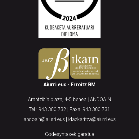
Aiurri.eus - Erroitz BM
Arantzibia plaza, 4-5 behea | ANDOAIN
Tel.: 943 300 732 | Faxa: 943 300 731
andoain@aiurri.eus | idazkaritza@aiurri.eus
Codesyntaxek garatua