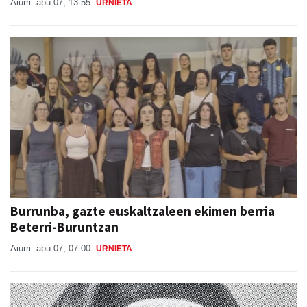
Aiurri
abu 07, 13:55
URNIETA
Burrunba, gazte euskaltzaleen ekimen berria
Beterri-Buruntzan
Aiurri
abu 07, 07:00
URNIETA