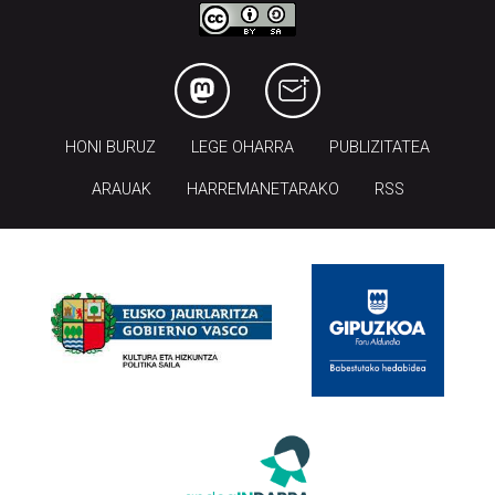
HONI BURUZ
LEGE OHARRA
PUBLIZITATEA
ARAUAK
HARREMANETARAKO
RSS