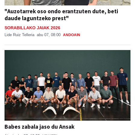
"Auzotarrek oso ondo erantzuten dute, beti
daude laguntzeko prest"
SORABILLAKO JAIAK 2026
Lide Ruiz Telleria
abu 07, 08:00
ANDOAIN
Babes zabala jaso du Ansak