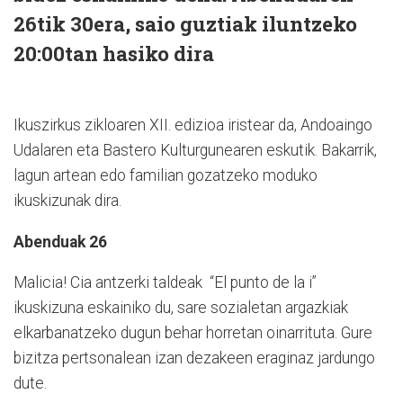
26tik 30era, saio guztiak iluntzeko
20:00tan hasiko dira
Ikuszirkus zikloaren XII. edizioa iristear da, Andoaingo
Udalaren eta Bastero Kulturgunearen eskutik. Bakarrik,
lagun artean edo familian gozatzeko moduko
ikuskizunak dira.
Abenduak 26
Malicia! Cia antzerki taldeak “El punto de la i”
ikuskizuna eskainiko du, sare sozialetan argazkiak
elkarbanatzeko dugun behar horretan oinarrituta. Gure
bizitza pertsonalean izan dezakeen eraginaz jardungo
dute.