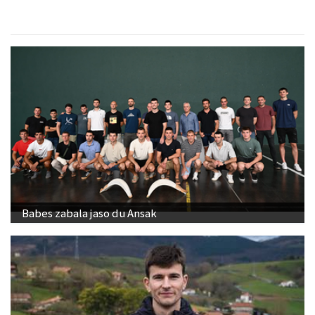
Babes zabala jaso du Ansak