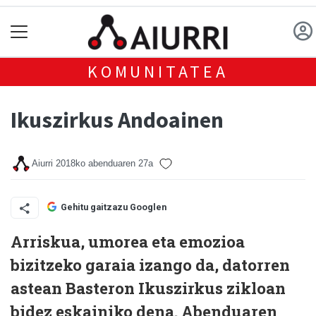
KOMUNITATEA
Ikuszirkus Andoainen
Aiurri
2018ko abenduaren 27a
Gehitu gaitzazu Googlen
Arriskua, umorea eta emozioa
bizitzeko garaia izango da, datorren
astean Basteron Ikuszirkus zikloan
bidez eskainiko dena. Abenduaren