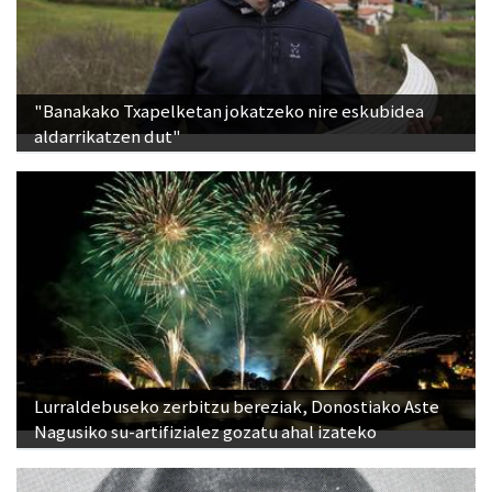
"Banakako Txapelketan jokatzeko nire eskubidea
aldarrikatzen dut"
Lurraldebuseko zerbitzu bereziak, Donostiako Aste
Nagusiko su-artifizialez gozatu ahal izateko