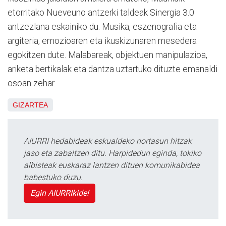
etorritako Nueveuno antzerki taldeak Sinergia 3.0
antzezlana eskainiko du. Musika, eszenografia eta
argiteria, emozioaren eta ikuskizunaren mesedera
egokitzen dute. Malabareak, objektuen manipulazioa,
ariketa bertikalak eta dantza uztartuko dituzte emanaldi
osoan zehar.
GIZARTEA
AIURRI hedabideak eskualdeko nortasun hitzak
jaso eta zabaltzen ditu. Harpidedun eginda, tokiko
albisteak euskaraz lantzen dituen komunikabidea
babestuko duzu.
Egin AIURRIkide!