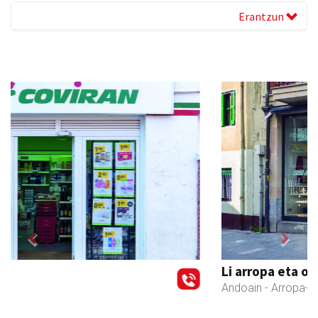
Erantzun
Previous
Next
Li arropa eta osagarriak
Andoain
- Arropa-dendak