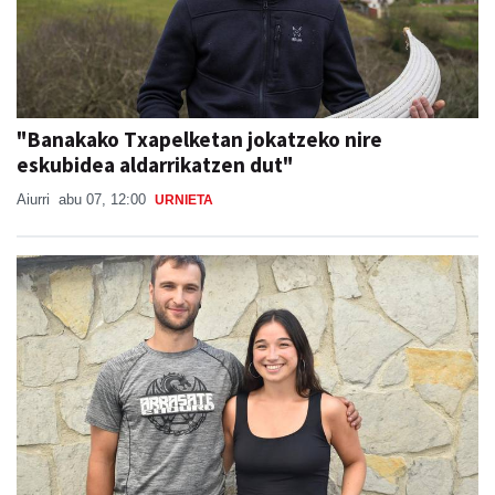
"Banakako Txapelketan jokatzeko nire
eskubidea aldarrikatzen dut"
Aiurri
abu 07, 12:00
URNIETA