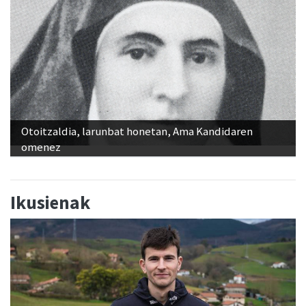
Otoitzaldia, larunbat honetan, Ama Kandidaren
omenez
Ikusienak