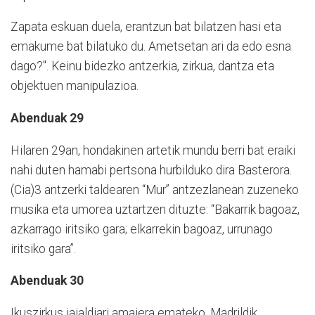
Zapata eskuan duela, erantzun bat bilatzen hasi eta
emakume bat bilatuko du. Ametsetan ari da edo esna
dago?". Keinu bidezko antzerkia, zirkua, dantza eta
objektuen manipulazioa.
Abenduak 29
Hilaren 29an, hondakinen artetik mundu berri bat eraiki
nahi duten hamabi pertsona hurbilduko dira Basterora.
(Cia)3 antzerki taldearen “Mur” antzezlanean zuzeneko
musika eta umorea uztartzen dituzte: “Bakarrik bagoaz,
azkarrago iritsiko gara; elkarrekin bagoaz, urrunago
iritsiko gara”.
Abenduak 30
Ikuszirkus jaialdiari amaiera emateko, Madrildik