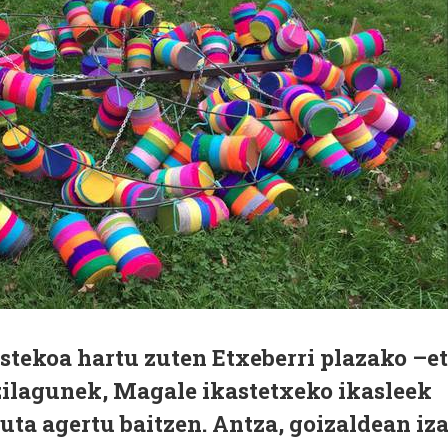
tekoa hartu zuten Etxeberri plazako –e
zilagunek, Magale ikastetxeko ikasleek
tuta agertu baitzen. Antza, goizaldean iz