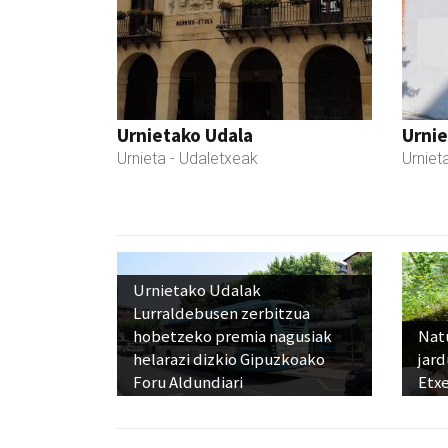
Urnietako Udala
Urnie
Urnieta
- Udaletxeak
Urniet
Urnietako Udalak
Lurraldebusen zerbitzua
hobetzeko premia nagusiak
Nat
helarazi dizkio Gipuzkoako
jard
Foru Aldundiari
Etx