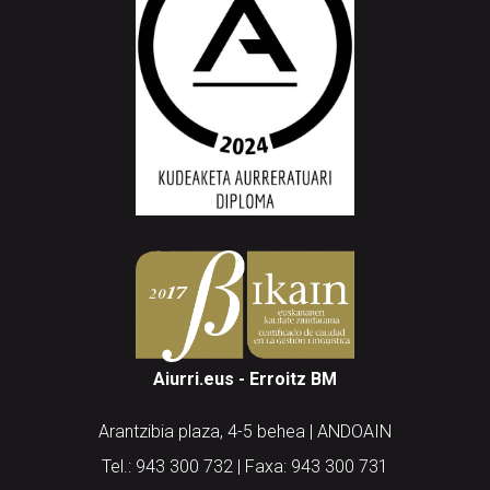
Aiurri.eus - Erroitz BM
Arantzibia plaza, 4-5 behea | ANDOAIN
Tel.: 943 300 732 | Faxa: 943 300 731