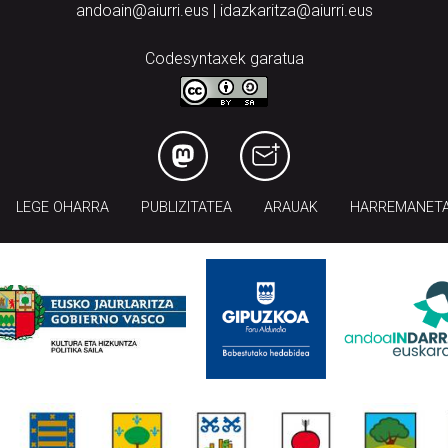
andoain@aiurri.eus | idazkaritza@aiurri.eus
Codesyntaxek garatua
LEGE OHARRA
PUBLIZITATEA
ARAUAK
HARREMANET