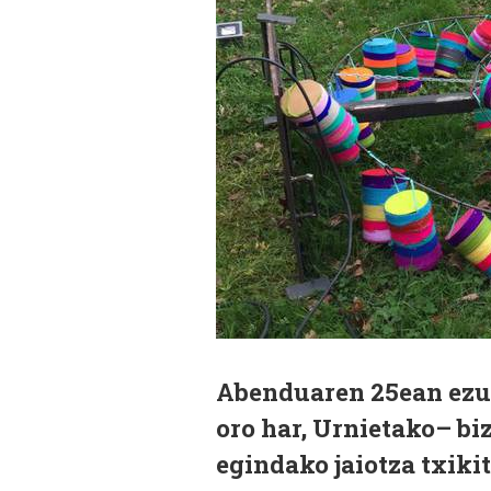
Abenduaren 25ean ezus
oro har, Urnietako– bi
egindako jaiotza txiki