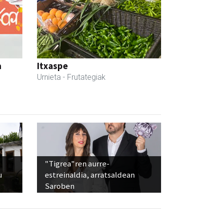
a
Itxaspe
Urnieta
- Frutategiak
"Tigrea"ren aurre-
u
estreinaldia, arratsaldean
Saroben