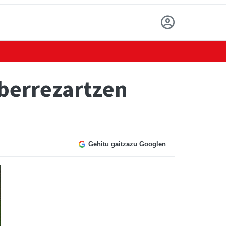
 berrezartzen
Gehitu gaitzazu Googlen