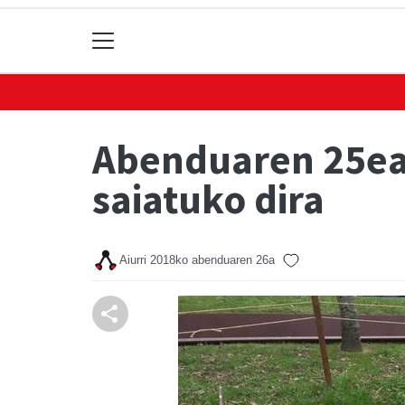
Abenduaren 25ean
saiatuko dira
Aiurri
2018ko abenduaren 26a