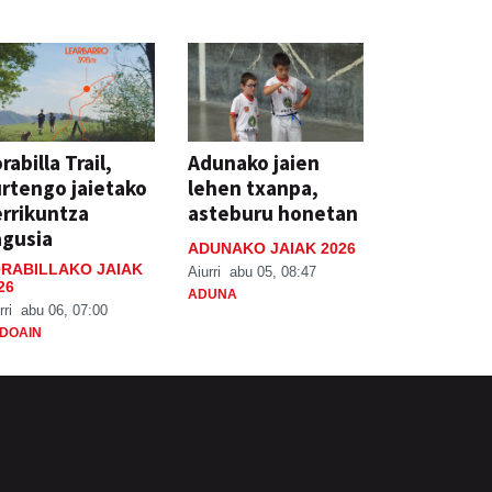
rabilla Trail,
Adunako jaien
rtengo jaietako
lehen txanpa,
rrikuntza
asteburu honetan
agusia
ADUNAKO JAIAK 2026
RABILLAKO JAIAK
Aiurri
abu 05, 08:47
26
ADUNA
rri
abu 06, 07:00
DOAIN