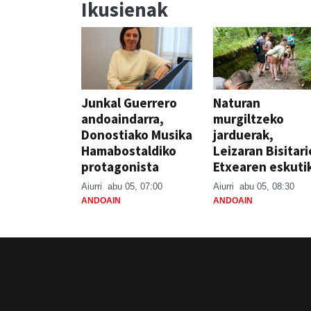
Ikusienak
Junkal Guerrero
Naturan
andoaindarra,
murgiltzeko
Donostiako Musika
jarduerak,
Hamabostaldiko
Leizaran Bisitar
protagonista
Etxearen eskuti
Aiurri
abu 05, 07:00
Aiurri
abu 05, 08:30
ANDOAIN
ANDOAIN