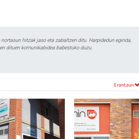
ortasun hitzak jaso eta zabaltzen ditu. Harpidedun eginda,
tzen dituen komunikabidea babestuko duzu.
Erantzun