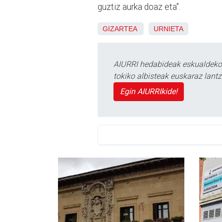
guztiz aurka doaz eta".
GIZARTEA
URNIETA
AIURRI hedabideak eskualdeko n
tokiko albisteak euskaraz lan
Egin AIURRIkide!