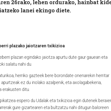
ren 26rako, lehen ordurako, hainbat kid
iatzeko lanei ekingo diete.
erri plazako jaiotzaren txikizioa
eberri plazan egindako jaiotza apurtu dute gaur gauean eta
ki salatu nahi du.
aturikoa, herriko gazteek bere borondate onenarekin herritar
a apurtzeak ez du inolako azalpenik, eta axolagabekeria,
 erakusten ditu.
epikatzea espero du Udalak eta txikizioa egin dutenek beraie
arrerak gure gizartearen eta bultzatzu nahi ditugun baloreen