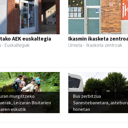
tako AEK euskaltegia
Ikasmin ikasketa zentro
a
- Euskaltegiak
Urnieta
- Ikasketa zentroak
uran murgiltzeko
Bus zerbitzua
uerak, Leizaran Bisitarien
Sanestebanetara, astebur
earen eskutik
honetan