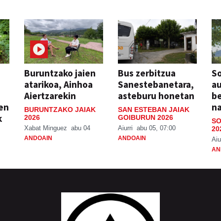
Buruntzako jaien
Bus zerbitzua
So
atarikoa, Ainhoa
Sanestebanetara,
au
Aiertzarekin
asteburu honetan
be
ien
n
BURUNTZAKO JAIAK
SAN ESTEBAN JAIAK
k
2026
GOIBURUN 2026
SO
Xabat Minguez
abu 04
Aiurri
abu 05, 07:00
20
ANDOAIN
ANDOAIN
Aiu
AN