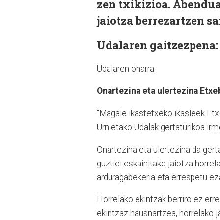
zen txikizioa. Abendua
jaiotza berrezartzen sa
Udalaren gaitzezpena:
Udalaren oharra:
Onartezina eta ulertezina Etxeb
"Magale ikastetxeko ikasleek Etx
Urnietako Udalak gertaturikoa irmo
Onartezina eta ulertezina da gert
guztiei eskainitako jaiotza horrel
arduragabekeria eta errespetu eza
Horrelako ekintzak berriro ez err
ekintzaz hausnartzea, horrelako j