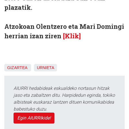
plazatik.
Atzokoan Olentzero eta Mari Domingi
herrian izan ziren
[Klik]
GIZARTEA
URNIETA
AIURRI hedabideak eskualdeko nortasun hitzak
jaso eta zabaltzen ditu. Harpidedun eginda, tokiko
albisteak euskaraz lantzen dituen komunikabidea
babestuko duzu.
Egin AIURRIkide!