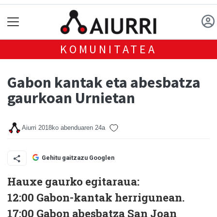
KOMUNITATEA
Gabon kantak eta abesbatza
gaurkoan Urnietan
Aiurri
2018ko abenduaren 24a
Gehitu gaitzazu Googlen
Hauxe gaurko egitaraua:
12:00 Gabon-kantak herrigunean.
17:00 Gabon abesbatza San Joan