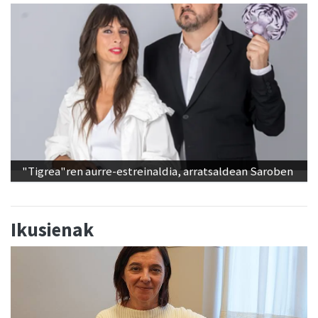
"Tigrea"ren aurre-estreinaldia, arratsaldean Saroben
Ikusienak