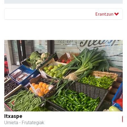
Erantzun
Previous
Next
Barn trasteleku eta biltegi txikien alokairua
Urnieta
- Trastelekuak