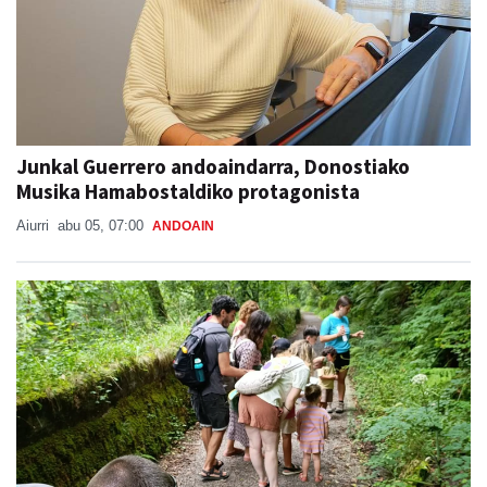
Junkal Guerrero andoaindarra, Donostiako
Musika Hamabostaldiko protagonista
Aiurri
abu 05, 07:00
ANDOAIN