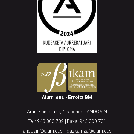
Aiurri.eus - Erroitz BM
Arantzibia plaza, 4-5 behea | ANDOAIN
Tel.: 943 300 732 | Faxa: 943 300 731
andoain@aiurri.eus | idazkaritza@aiurri.eus