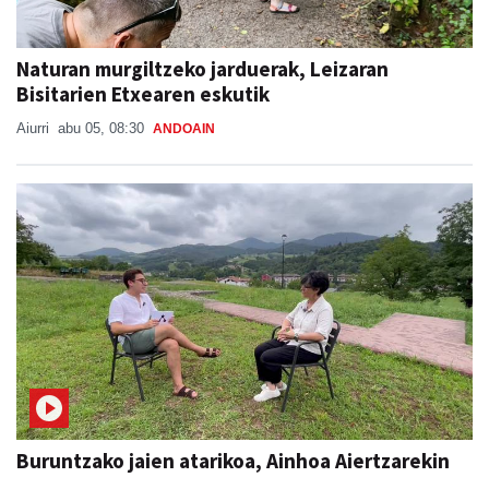
Naturan murgiltzeko jarduerak, Leizaran
Bisitarien Etxearen eskutik
Aiurri
abu 05, 08:30
ANDOAIN
Buruntzako jaien atarikoa, Ainhoa Aiertzarekin