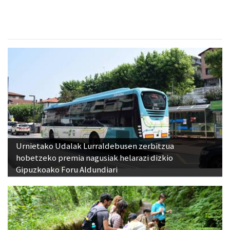
Urnietako Udalak Lurraldebusen zerbitzua
hobetzeko premia nagusiak helarazi dizkio
Gipuzkoako Foru Aldundiari