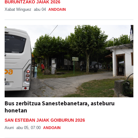
BURUNTZAKO JAIAK 2026
Xabat Minguez
abu 04
ANDOAIN
Bus zerbitzua Sanestebanetara, asteburu
honetan
SAN ESTEBAN JAIAK GOIBURUN 2026
Aiurri
abu 05, 07:00
ANDOAIN