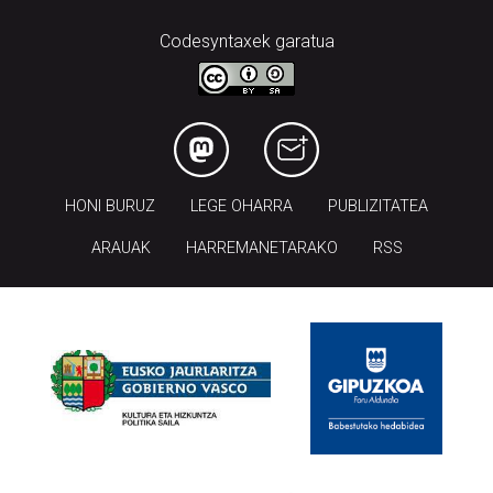
Codesyntaxek garatua
HONI BURUZ
LEGE OHARRA
PUBLIZITATEA
ARAUAK
HARREMANETARAKO
RSS