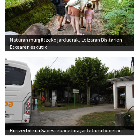
Naturan murgiltzeko jarduerak, Leizaran Bisitarien
Etxearen eskutik
Bus zerbitzua Sanestebanetara, asteburu honetan