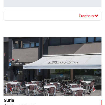
Erantzun
Previous
Next
Urnietako AEK euskaltegia