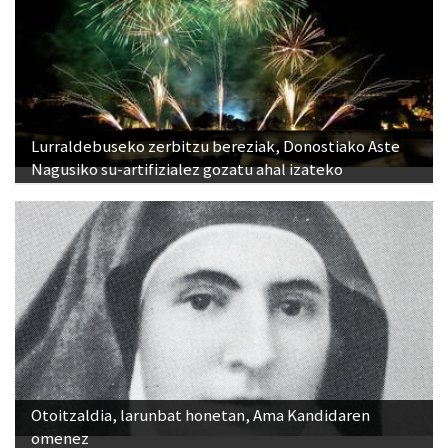
Lurraldebuseko zerbitzu bereziak, Donostiako Aste
Nagusiko su-artifizialez gozatu ahal izateko
Otoitzaldia, larunbat honetan, Ama Kandidaren
omenez