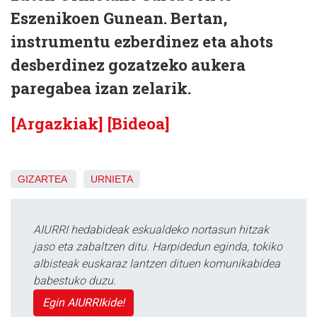
Eszenikoen Gunean. Bertan,
instrumentu ezberdinez eta ahots
desberdinez gozatzeko aukera
paregabea izan zelarik.
[Argazkiak]
[Bideoa]
GIZARTEA
URNIETA
AIURRI hedabideak eskualdeko nortasun hitzak
jaso eta zabaltzen ditu. Harpidedun eginda, tokiko
albisteak euskaraz lantzen dituen komunikabidea
babestuko duzu.
Egin AIURRIkide!