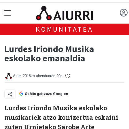
KOMUNITATEA
Lurdes Iriondo Musika
eskolako emanaldia
Aiurri
2018ko abenduaren 20a
Gehitu gaitzazu Googlen
Lurdes Iriondo Musika eskolako
musikariek atzo kontzertua eskaini
zuten Urnietako Sarobe Arte