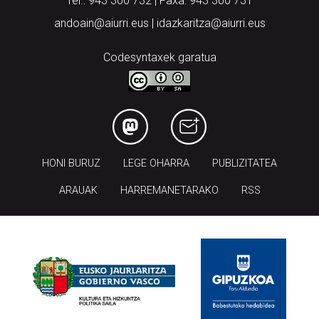
Tel.: 943 300 732 | Faxa: 943 300 731
andoain@aiurri.eus | idazkaritza@aiurri.eus
Codesyntaxek garatua
HONI BURUZ
LEGE OHARRA
PUBLIZITATEA
ARAUAK
HARREMANETARAKO
RSS