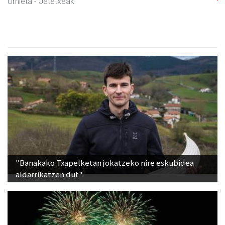
Urnieta
- Euskaltegiak
"Banakako Txapelketan jokatzeko nire eskubidea
aldarrikatzen dut"