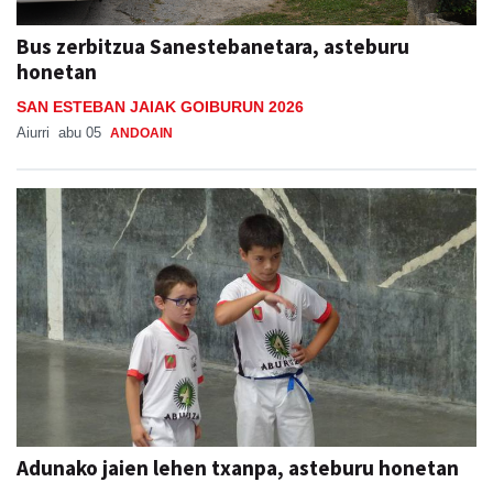
Bus zerbitzua Sanestebanetara, asteburu
honetan
SAN ESTEBAN JAIAK GOIBURUN 2026
Aiurri
abu 05
ANDOAIN
Adunako jaien lehen txanpa, asteburu honetan