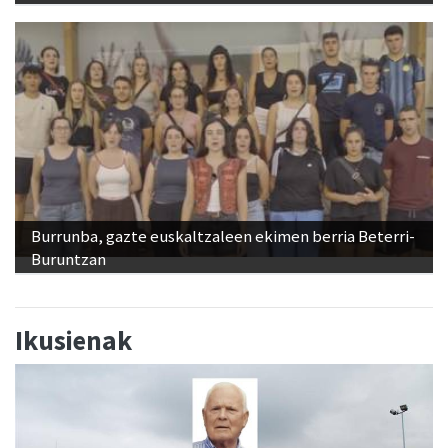
Burrunba, gazte euskaltzaleen ekimen berria Beterri-
Buruntzan
Ikusienak