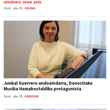
ADUNAKO JAIAK 2026
Aiurri
abu 05
ADUNA
Junkal Guerrero andoaindarra, Donostiako
Musika Hamabostaldiko protagonista
Aiurri
abu 05
ANDOAIN