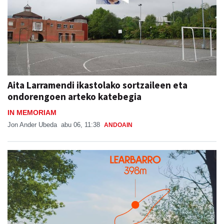
Aita Larramendi ikastolako sortzaileen eta
ondorengoen arteko katebegia
IN MEMORIAM
Jon Ander Ubeda
abu 06, 11:38
ANDOAIN