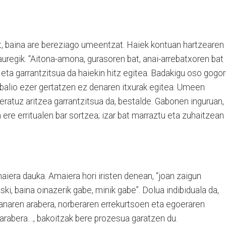
t, baina are bereziago umeentzat. Haiek kontuan hartzearen
auregik. “Aitona-amona, gurasoren bat, anai-arrebatxoren bat
ta garrantzitsua da haiekin hitz egitea. Badakigu oso gogor
 balio ezer gertatzen ez denaren itxurak egitea. Umeen
ratuz aritzea garrantzitsua da, bestalde. Gabonen inguruan,
n ere erritualen bar sortzea; izar bat marraztu eta zuhaitzean
aiera dauka. Amaiera hori iristen denean, “joan zaigun
i, baina oinazerik gabe, minik gabe”. Dolua indibiduala da,
naren arabera, norberaren errekurtsoen eta egoeraren
 arabera…, bakoitzak bere prozesua garatzen du.