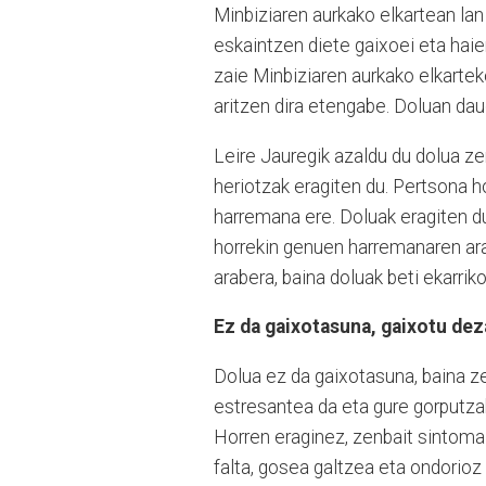
Minbiziaren aurkako elkartean lan
eskaintzen diete gaixoei eta haie
zaie Minbiziaren aurkako elkartek
aritzen dira etengabe. Doluan dau
Leire Jauregik azaldu du dolua ze
heriotzak eragiten du. Pertsona ho
harremana ere. Doluak eragiten 
horrekin genuen harremanaren ara
arabera, baina doluak beti ekarrik
Ez da gaixotasuna, gaixotu de
Dolua ez da gaixotasuna, baina ze
estresantea da eta gure gorputza
Horren eraginez, zenbait sintoma 
falta, gosea galtzea eta ondorioz