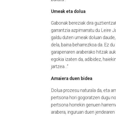
Umeak eta dolua
Gabonak bereziak dira guztientza
garrantzia azpimarratu du Leire J
galdu duten umeak doluan daude, e
dela, baina beharrezkoa da. Ez du
garapenaren araberako hitzak auke
egokia izaten da, adibidez, haieki
jartzea…”
Amaiera duen bidea
Dolua prozesu naturala da, eta am
pertsona hori gogoratzen dugu nosk
pertsona horrekin genuen harrema
arabera, inguruan duen jendearen