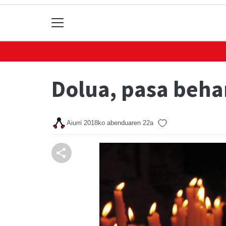
Dolua, pasa beha
Aiurri
2018ko abenduaren 22a