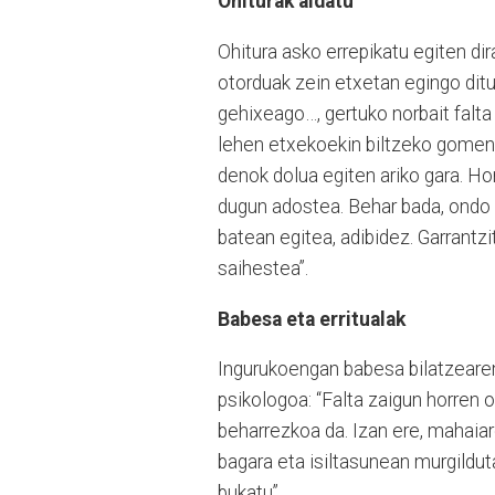
Ohiturak aldatu
Ohitura asko errepikatu egiten di
otorduak zein etxetan egingo ditu
gehixeago…, gertuko norbait falta 
lehen etxekoekin biltzeko gomendi
denok dolua egiten ariko gara. Ho
dugun adostea. Behar bada, ondo e
batean egitea, adibidez. Garrantz
saihestea”.
Babesa eta erritualak
Ingurukoengan babesa bilatzearen e
psikologoa: “Falta zaigun horren 
beharrezkoa da. Izan ere, mahaiar
bagara eta isiltasunean murgildut
bukatu”.