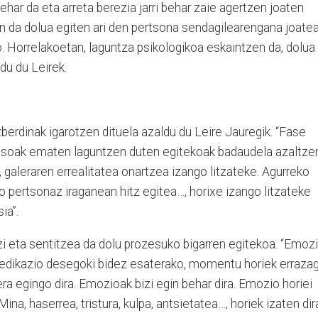
ehar da eta arreta berezia jarri behar zaie agertzen joaten
en da dolua egiten ari den pertsona sendagilearengana joate
. Horrelakoetan, laguntza psikologikoa eskaintzen da, dolua
du du Leirek.
erdinak igarotzen dituela azaldu du Leire Jauregik. “Fase
usoak ematen laguntzen duten egitekoak badaudela azaltze
 galeraren errealitatea onartzea izango litzateke. Agurreko
ko pertsonaz iraganean hitz egitea…, horixe izango litzateke
ia”.
i eta sentitzea da dolu prozesuko bigarren egitekoa. “Emoz
medikazio desegoki bidez esaterako, momentu horiek erraza
ra egingo dira. Emozioak bizi egin behar dira. Emozio horiei
ina, haserrea, tristura, kulpa, antsietatea…, horiek izaten dir