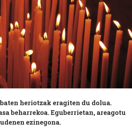
baten heriotzak eragiten du dolua.
asa beharrekoa. Eguberrietan, areagotu
audenen ezinegona.