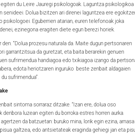
 egiten du Leire Jauregi psikologoak. Laguntza psikologikoa
n senideei. Dolua bizitzen ari direnei laguntzea ere egokitze
o psikologoei. Eguberrien atarian, euren telefonoak joka
denei, ezinegona eragiten diete egun berezi horiek.
r den. “Dolua prozesu naturala da. Maite dugun pertsonaren
ri garrantzitsua da guretzat, eta baita berarekin genuen
duen sufrimendua handiagoa edo txikiagoa izango da pertson
bera, edota heriotzaren inguruko beste zenbait aldagaien
o du sufrimendua”.
zake
nbait sintoma sorraraz ditzake. “Izan ere, dolua oso
k denbora luzean egiten du borroka estres horren aurka.
agertzen da batzuetan: buruko mina, lorik egin ezina, arnasa
 pisua galtzea, edo antsietateak eraginda gehiegi jan eta pis