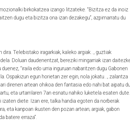
ozionalki birkokatzea izango litzateke. “Bizitza ez da inoiz
raitzen dugu eta bizitza ona izan dezakegu”, azpimarratu du
dira. Telebistako iragarkiak, kaleko argiak…, guztiak
ela. Doluan daudenentzat, bereziki mingarriak izan daitezk
u duenez, “iraila edo urria inguruan nabaritzen dugu Gabonen
a. Ospakizun egun horietan zer egin, nola jokatu…, zalantza
 ari direnen artean ohikoa den fantasia edo nahi bat aipatu d
 hartu, eta urtarrilaren 7an esnatu nahiko luketela esaten dute.
i izaten diete. Izan ere, talka handia egoten da norberak
ura, eta kanpoan ikusten den pozan artean; argiak, gabon
da batere erraza”.