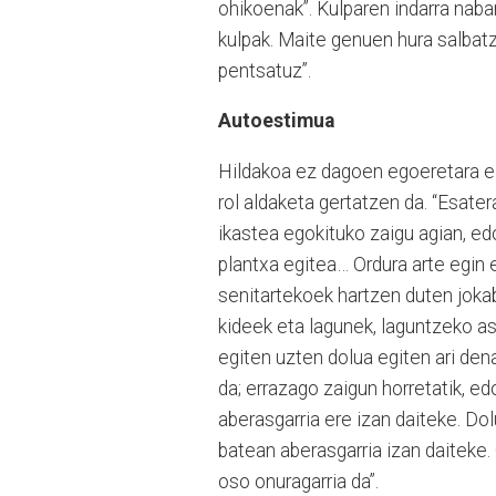
ohikoenak”. Kulparen indarra nab
kulpak. Maite genuen hura salbat
pentsatuz”.
Autoestimua
Hildakoa ez dagoen egoeretara eg
rol aldaketa gertatzen da. “Esate
ikastea egokituko zaigu agian, ed
plantxa egitea… Ordura arte egin 
senitartekoek hartzen duten jokab
kideek eta lagunek, laguntzeko as
egiten uzten dolua egiten ari dena
da; errazago zaigun horretatik, ed
aberasgarria ere izan daiteke. Do
batean aberasgarria izan daiteke
oso onuragarria da”.