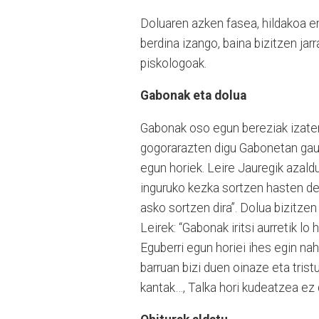
Doluaren azken fasea, hildakoa em
berdina izango, baina bizitzen jar
piskologoak.
Gabonak eta dolua
Gabonak oso egun bereziak izaten 
gogorarazten digu Gabonetan gaud
egun horiek. Leire Jauregik azald
inguruko kezka sortzen hasten del
asko sortzen dira”. Dolua bizitzen
Leirek: “Gabonak iritsi aurretik lo
Eguberri egun horiei ihes egin nah
barruan bizi duen oinaze eta trist
kantak…, Talka hori kudeatzea ez 