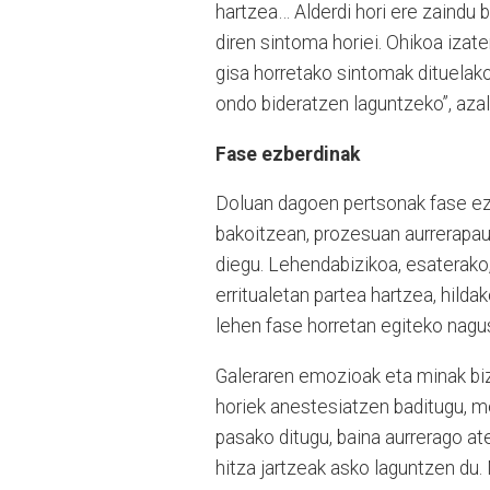
hartzea… Alderdi hori ere zaindu b
diren sintoma horiei. Ohikoa izat
gisa horretako sintomak dituelako
ondo bideratzen laguntzeko”, azal
Fase ezberdinak
Doluan dagoen pertsonak fase ezb
bakoitzean, prozesuan aurrerapa
diegu. Lehendabizikoa, esaterako,
erritualetan partea hartzea, hilda
lehen fase horretan egiteko nagus
Galeraren emozioak eta minak biz
horiek anestesiatzen baditugu, 
pasako ditugu, baina aurrerago ate
hitza jartzeak asko laguntzen du. M