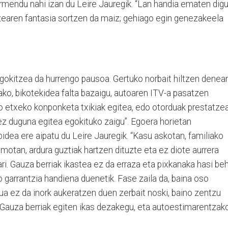
armendu nahi izan du Leire Jauregik. “Lan handia ematen dig
zearen fantasia sortzen da maiz; gehiago egin genezakeela
okitzea da hurrengo pausoa. Gertuko norbait hiltzen denean
rako, bikotekidea falta bazaigu, autoaren ITV-a pasatzen
o etxeko konponketa txikiak egitea, edo otorduak prestatzea
ez duguna egitea egokituko zaigu”. Egoera horietan
idea ere aipatu du Leire Jauregik. “Kasu askotan, familiako
motan, ardura guztiak hartzen dituzte eta ez diote aurrera
ri. Gauza berriak ikastea ez da erraza eta pixkanaka hasi be
o garrantzia handiena duenetik. Fase zaila da, baina oso
lua ez da inork aukeratzen duen zerbait noski, baino zentzu
. Gauza berriak egiten ikas dezakegu, eta autoestimarentzak