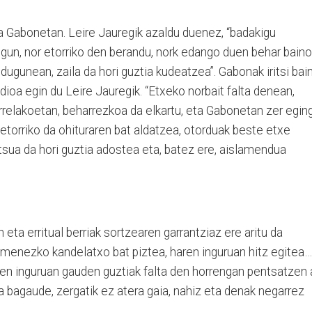
ra Gabonetan. Leire Jauregik azaldu duenez, “badakigu
gun, nor etorriko den berandu, nork edango duen behar baino
dugunean, zaila da hori guztia kudeatzea”. Gabonak iritsi bai
oa egin du Leire Jauregik. “Etxeko norbait falta denean,
rrelakoetan, beharrezkoa da elkartu, eta Gabonetan zer egin
torriko da ohituraren bat aldatzea, otorduak beste etxe
itsua da hori guztia adostea eta, batez ere, aislamendua
ta erritual berriak sortzearen garrantziaz ere aritu da
omenezko kandelatxo bat piztea, haren inguruan hitz egitea…
en inguruan gauden guztiak falta den horrengan pentsatzen a
a bagaude, zergatik ez atera gaia, nahiz eta denak negarrez