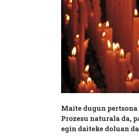
Maite dugun pertsona 
Prozesu naturala da, p
egin daiteke doluan d