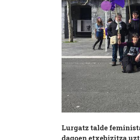
Lurgatz talde feminis
dagoen etxebizitza uzt