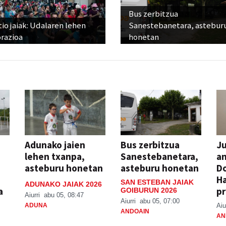
Bus zerbitzua
io jaiak: Udalaren lehen
Sanestebanetara, astebur
razioa
honetan
Adunako jaien
Bus zerbitzua
Ju
lehen txanpa,
Sanestebanetara,
an
asteburu honetan
asteburu honetan
Do
H
SAN ESTEBAN JAIAK
ADUNAKO JAIAK 2026
a
pr
GOIBURUN 2026
Aiurri
abu 05, 08:47
Aiurri
abu 05, 07:00
ADUNA
Aiu
ANDOAIN
AN