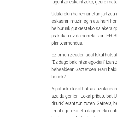
laguntza eskaintzeko, geure mater
Udalarekin harremanetan jartzea 
eskaerari muzin egin eta herri ho
helburuak gutxiesteko saiakera go
praktikan ez da horrela izan. EH B
planteamendua.
Ez omen zeuden udal lokal hutsak
"Ez dago baldintza egokian" izan 
behealdean Gaztetxea. Hain baldin
horiek?
Aipaturiko lokal hutsa auzolane
azaldu genien. Lokal pribatu bat 
dirurik" erantzun zuten. Gainera, 
legal egoteko eta dagoeneko entreg