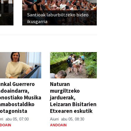
u
Santioak laburbiltzeko bideo
ikusgarria
nkal Guerrero
Naturan
doaindarra,
murgiltzeko
nostiako Musika
jarduerak,
amabostaldiko
Leizaran Bisitarien
otagonista
Etxearen eskutik
rri
abu 05, 07:00
Aiurri
abu 05, 08:30
DOAIN
ANDOAIN