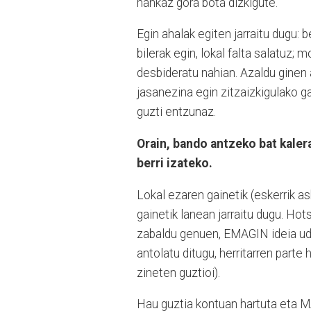
hankaz gora bota dizkigute.
Egin ahalak egiten jarraitu dugu: 
bilerak egin, lokal falta salatuz;
desbideratu nahian. Azaldu ginen
jasanezina egin zitzaizkigulako g
guzti entzunaz.
Orain, bando antzeko bat kaler
berri izateko.
Lokal ezaren gainetik (eskerrik a
gainetik lanean jarraitu dugu. Hot
zabaldu genuen, EMAGIN ideia uda
antolatu ditugu, herritarren parte
zineten guztioi).
Hau guztia kontuan hartuta eta M