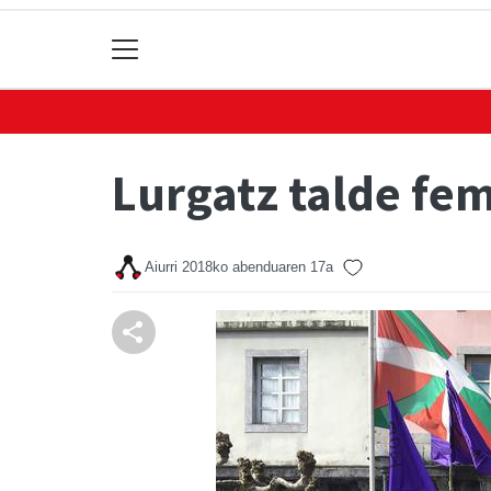
Lurgatz talde fe
Aiurri
2018ko abenduaren 17a