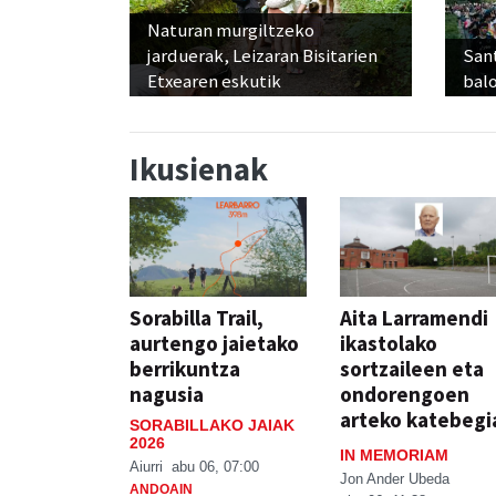
Naturan murgiltzeko
jarduerak, Leizaran Bisitarien
Sant
Etxearen eskutik
balo
Ikusienak
Sorabilla Trail,
Aita Larramendi
aurtengo jaietako
ikastolako
berrikuntza
sortzaileen eta
nagusia
ondorengoen
arteko katebegi
SORABILLAKO JAIAK
2026
IN MEMORIAM
Aiurri
abu 06, 07:00
Jon Ander Ubeda
ANDOAIN