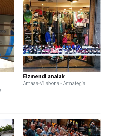
Eizmendi anaiak
Amasa-Villabona
- Armategia
a