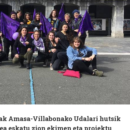
tak Amasa-Villabonako Udalari hutsik
ea eskatu zion ekimen eta proiektu