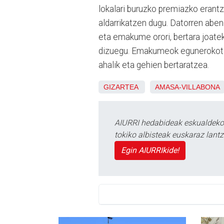
lokalari buruzko premiazko erant
aldarrikatzen dugu. Datorren abe
eta emakume orori, bertara joatek
dizuegu. Emakumeok egunerokotas
ahalik eta gehien bertaratzea.
GIZARTEA
AMASA-VILLABONA
AIURRI hedabideak eskualdeko n
tokiko albisteak euskaraz lan
Egin AIURRIkide!