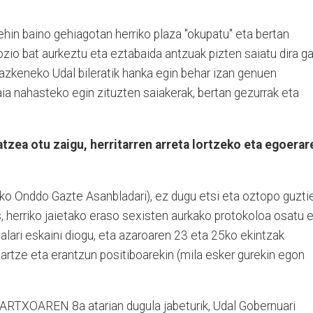
behin baino gehiagotan herriko plaza "okupatu" eta bertan
 mozio bat aurkeztu eta eztabaida antzuak pizten saiatu dira ga
 azkeneko Udal bileratik hanka egin behar izan genuen
aia nahasteko egin zituzten saiakerak, bertan gezurrak eta
atzea otu zaigu, herritarren arreta lortzeko eta egoerar
sko Onddo Gazte Asanbladari), ez dugu etsi eta oztopo guzti
s, herriko jaietako eraso sexisten aurkako protokoloa osatu 
lari eskaini diogu, eta azaroaren 23 eta 25ko ekintzak
 hartze eta erantzun positiboarekin (mila esker gurekin egon
ARTXOAREN 8a atarian dugula jabeturik, Udal Gobernuari