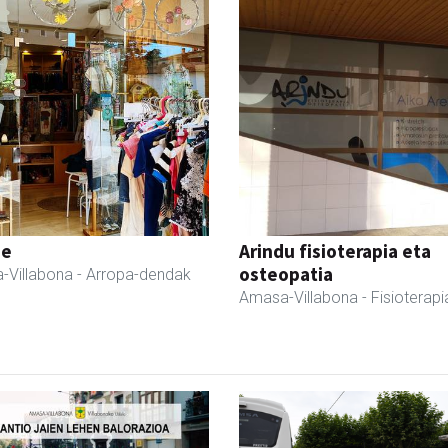
ne
Arindu fisioterapia eta
osteopatia
-Villabona
- Arropa-dendak
Amasa-Villabona
- Fisioterapi