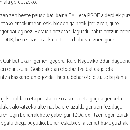
iala gordetzeko...
izan zen beste pauso bat, baina EAJ eta PSOE alderdiek gur
netako emakumeon eskubideen gainetik jarri ziren, gure
gor bat eginez. Beraien hitzetan lagundu nahia entzun arren
ILDUK, berriz, hasieratik ulertu eta babestu zuen gure
. Guk bat ekarri genien gogora: Kale Nagusiko 38an dagoena
zen erantzuna. Goiko aldean etxebizitza bat dago eta
tza kaskarretan egonda... hustu behar ote dituzte bi planta
an guk moldatu eta prestatzeko asmoa eta gogoa genuela
Udalak alokatzeko alternatiba ere azaldu genuen; "ez dago
beren egin beharrak bete gabe, guri IZOa exijitzen egon zaizk
atu diegu. Argudio, behar, eskubide, alternatibak... guztiak