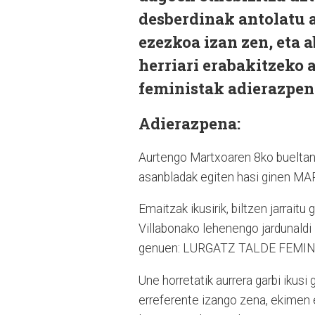
desberdinak antolatu 
ezezkoa izan zen, eta
herriari erabakitzeko 
feministak adierazpen
Adierazpena:
Aurtengo Martxoaren 8ko bueltan
asanbladak egiten hasi ginen M
Emaitzak ikusirik, biltzen jarrai
Villabonako lehenengo jardunaldi i
genuen: LURGATZ TALDE FEMIN
Une horretatik aurrera garbi iku
erreferente izango zena, ekimen 