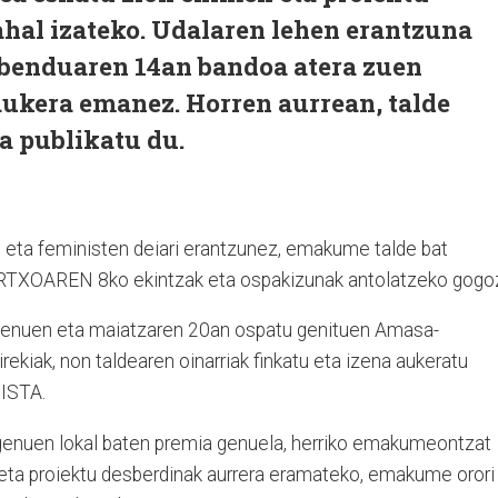
ahal izateko. Udalaren lehen erantzuna
 abenduaren 14an bandoa atera zuen
aukera emanez. Horren aurrean, talde
a publikatu du.
 eta feministen deiari erantzunez, emakume talde bat
ARTXOAREN 8ko ekintzak eta ospakizunak antolatzeko gogo
tu genuen eta maiatzaren 20an ospatu genituen Amasa-
rekiak, non taldearen oinarriak finkatu eta izena aukeratu
ISTA.
si genuen lokal baten premia genuela, herriko emakumeontzat
eta proiektu desberdinak aurrera eramateko, emakume orori