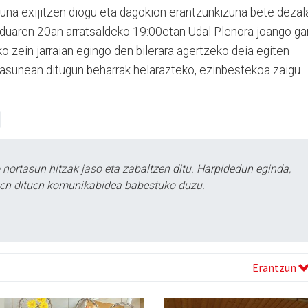
zuna exijitzen diogu eta dagokion erantzunkizuna bete dezal
nduaren 20an arratsaldeko 19:00etan Udal Plenora joango ga
o zein jarraian egingo den bilerara agertzeko deia egiten
unean ditugun beharrak helarazteko, ezinbestekoa zaigu
ortasun hitzak jaso eta zabaltzen ditu. Harpidedun eginda,
tzen dituen komunikabidea babestuko duzu.
Erantzun