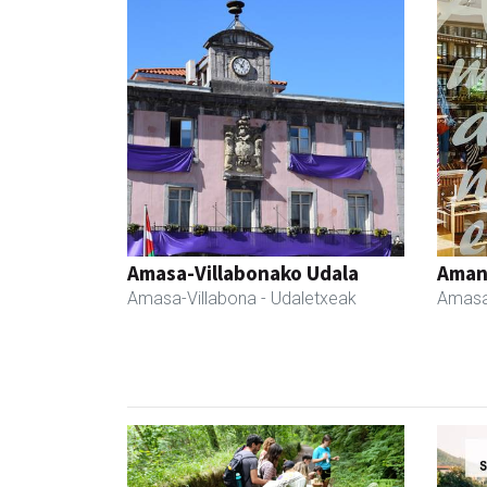
Amasa-Villabonako Udala
Ama
Amasa-Villabona
- Udaletxeak
Amasa