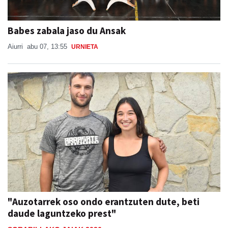
Babes zabala jaso du Ansak
Aiurri
abu 07, 13:55
URNIETA
"Auzotarrek oso ondo erantzuten dute, beti
daude laguntzeko prest"