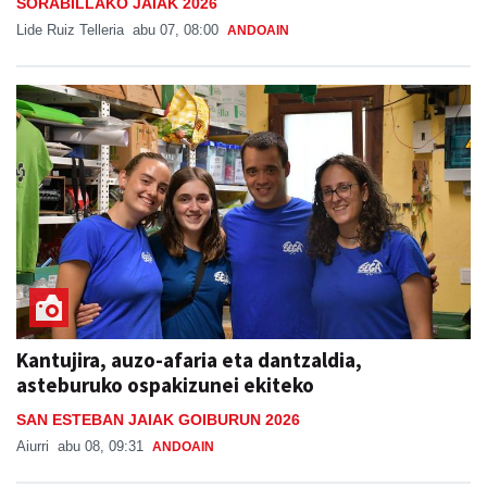
SORABILLAKO JAIAK 2026
Lide Ruiz Telleria
abu 07, 08:00
ANDOAIN
Kantujira, auzo-afaria eta dantzaldia,
asteburuko ospakizunei ekiteko
SAN ESTEBAN JAIAK GOIBURUN 2026
Aiurri
abu 08, 09:31
ANDOAIN