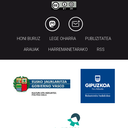
HONI BURUZ
LEGE OHARRA
PUBLIZITATEA
ARAUAK
HARREMANETARAKO
RSS