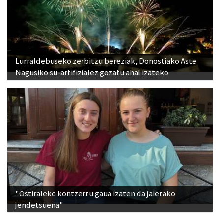
Lurraldebuseko zerbitzu bereziak, Donostiako Aste
Nagusiko su-artifizialez gozatu ahal izateko
"Ostiraleko kontzertu gaua izaten da jaietako
jendetsuena"