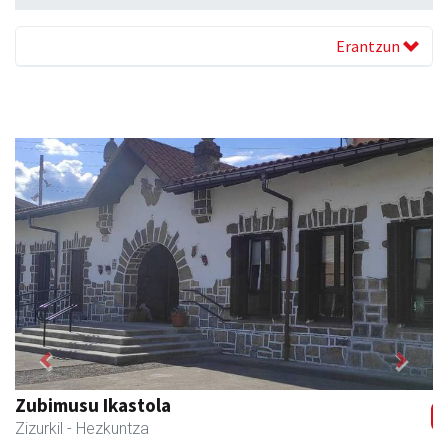
Erantzun
Previous
Next
Zubimusu Ikastola
Zizurkil
- Hezkuntza