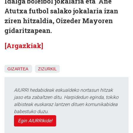
Idalga boleibol jokalaria eta Ane
Atutxa futbol salako jokalaria izan
ziren hitzaldia, Oizeder Mayoren
gidaritzapean.
[Argazkiak]
GIZARTEA
ZIZURKIL
AIURRI hedabideak eskualdeko nortasun hitzak
jaso eta zabaltzen ditu. Harpidedun eginda, tokiko
albisteak euskaraz lantzen dituen komunikabidea
babestuko duzu.
Egin AIURRIkide!