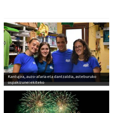
Kantujira, auzo-afaria eta dantzaldia, asteburuko
ospakizunei ekiteko