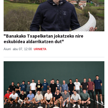
"Banakako Txapelketan jokatzeko nire
eskubidea aldarrikatzen dut"
Aiurri
abu 07, 12:00
URNIETA