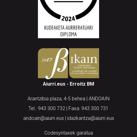
Aiurri.eus - Erroitz BM
Arantzibia plaza, 4-5 behea | ANDOAIN
Tel.: 943 300 732 | Faxa: 943 300 731
andoain@aiurri.eus | idazkaritza@aiurri.eus
Codesyntaxek garatua