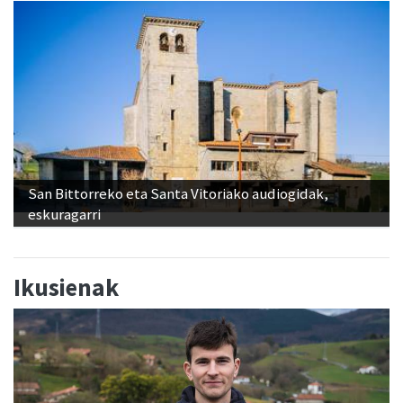
San Bittorreko eta Santa Vitoriako audiogidak,
eskuragarri
Ikusienak