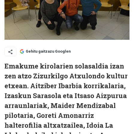
Gehitu gaitzazu Googlen
Emakume kirolarien solasaldia izan
zen atzo Zizurkilgo Atxulondo kultur
etxean. Aitziber Ibarbia korrikalaria,
Izaskun Sarasola eta Itsaso Aizpurua
arraunlariak, Maider Mendizabal
pilotaria, Goreti Amonarriz
halterofilia altxatzailea, Idoia La