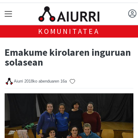
KOMUNITATEA
Emakume kirolaren inguruan
solasean
Aiurri
2018ko abenduaren 16a