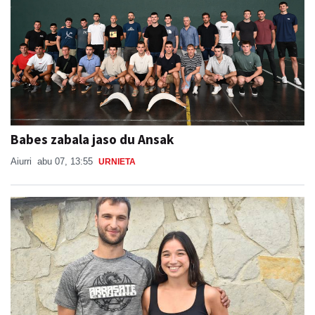
Babes zabala jaso du Ansak
Aiurri
abu 07, 13:55
URNIETA