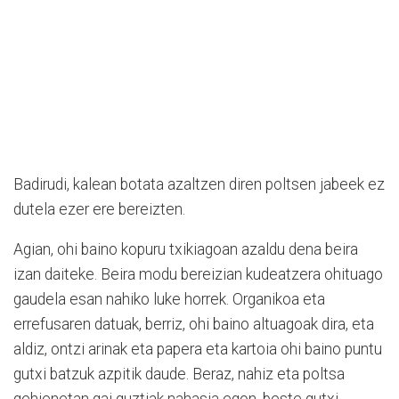
Badirudi, kalean botata azaltzen diren poltsen jabeek ez
dutela ezer ere bereizten.
Agian, ohi baino kopuru txikiagoan azaldu dena beira
izan daiteke. Beira modu bereizian kudeatzera ohituago
gaudela esan nahiko luke horrek. Organikoa eta
errefusaren datuak, berriz, ohi baino altuagoak dira, eta
aldiz, ontzi arinak eta papera eta kartoia ohi baino puntu
gutxi batzuk azpitik daude. Beraz, nahiz eta poltsa