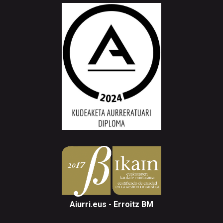
Aiurri.eus - Erroitz BM