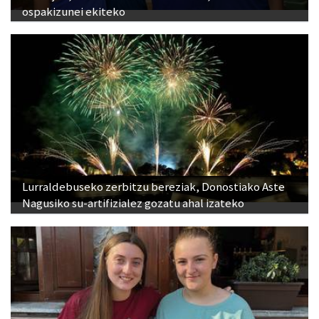
ospakizunei ekiteko
Lurraldebuseko zerbitzu bereziak, Donostiako Aste
Nagusiko su-artifizialez gozatu ahal izateko