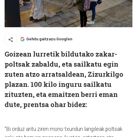
Gehitu gaitzazu Googlen
Goizean lurretik bildutako zakar-
poltsak zabaldu, eta sailkatu egin
zuten atzo arratsaldean, Zizurkilgo
plazan. 100 kilo inguru sailkatu
zituzten, eta emaitzen berri eman
dute, prentsa ohar bidez:
"Bi orduz aritu ziren mono txuridun langileak poltsak