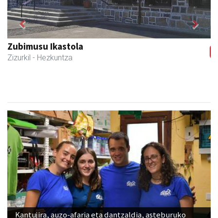
Previous
Next
Zubimusu Ikastola
Zizurkil
- Hezkuntza
Kantujira, auzo-afaria eta dantzaldia, asteburuko