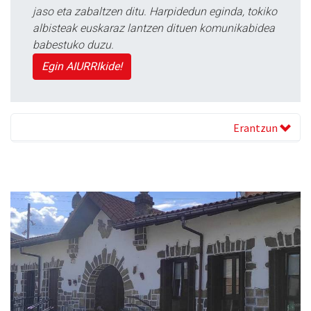
jaso eta zabaltzen ditu. Harpidedun eginda, tokiko
albisteak euskaraz lantzen dituen komunikabidea
babestuko duzu.
Egin AIURRIkide!
Erantzun