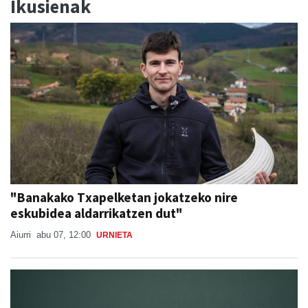
Ikusienak
"Banakako Txapelketan jokatzeko nire
eskubidea aldarrikatzen dut"
Aiurri
abu 07, 12:00
URNIETA