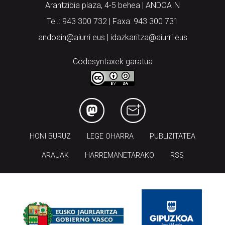
Arantzibia plaza, 4-5 behea | ANDOAIN
Tel.: 943 300 732 | Faxa: 943 300 731
andoain@aiurri.eus | idazkaritza@aiurri.eus
Codesyntaxek garatua
HONI BURUZ
LEGE OHARRA
PUBLIZITATEA
ARAUAK
HARREMANETARAKO
RSS