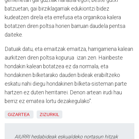
gehienetan gai guztiak nahasia egon, beste gutxi
batzuetan, gai birziklagarriak edukiontzi bidez
kudeatzen direla eta errefusa eta organikoa kalera
botatzen diren poltsa horien barruan daudela pentsa
daiteke.
Datuak datu, eta emaitzak emaitza, harrigarriena kalean
aurkitzen diren poltsa kopurua izan zen. Hainbeste
hondakin kalean botatzea ez da normala, eta
hondakinen bilketarako dauden bideak erabiltzeko
eskatu nahi diegu hondakinen bilketa-sisteman parte
hartzen ez duten herritarrei. Denon artean irudi hau
berriz ez ematea lortu dezakegulako".
GIZARTEA
ZIZURKIL
AIURRI hedabideak eskualdeko nortasun hitzak