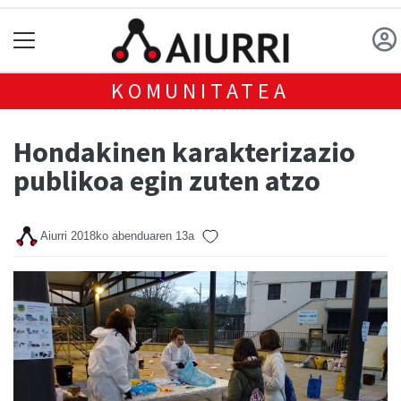
KOMUNITATEA
Hondakinen karakterizazio
publikoa egin zuten atzo
Aiurri
2018ko abenduaren 13a