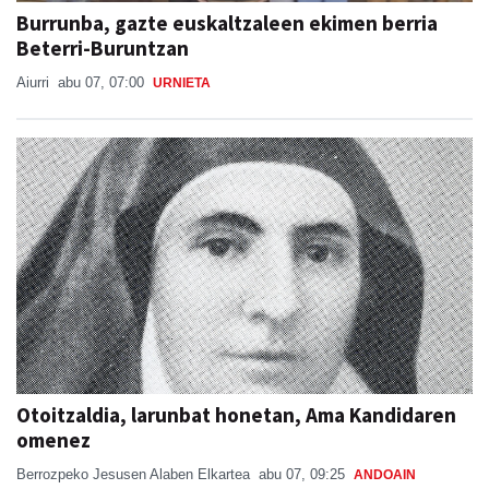
Burrunba, gazte euskaltzaleen ekimen berria
Beterri-Buruntzan
Aiurri
abu 07, 07:00
URNIETA
Otoitzaldia, larunbat honetan, Ama Kandidaren
omenez
Berrozpeko Jesusen Alaben Elkartea
abu 07, 09:25
ANDOAIN