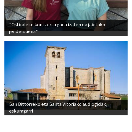
"Ostiraleko kontzertu gaua izaten da jaietako
jendetsuena"
San Bittorreko eta Santa Vitoriako audiogidak,
eskuragarri