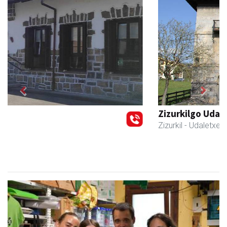
Previous
Next
Zizurkilgo Udala
Zizurkil
- Udaletxeak