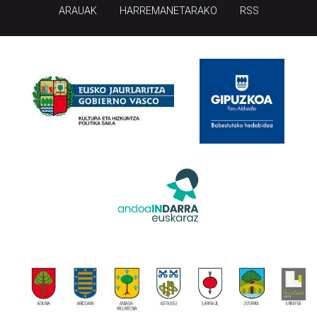
ARAUAK
HARREMANETARAKO
RSS