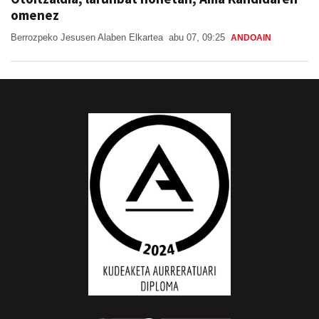
omenez
Berrozpeko Jesusen Alaben Elkartea
abu 07, 09:25
ANDOAIN