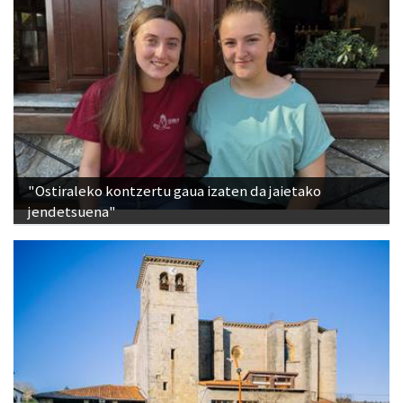
"Ostiraleko kontzertu gaua izaten da jaietako
jendetsuena"