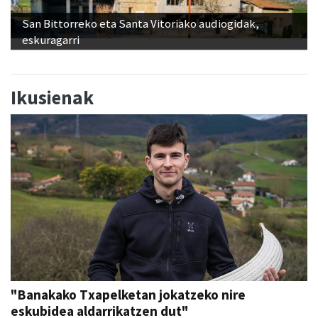
San Bittorreko eta Santa Vitoriako audiogidak,
eskuragarri
Ikusienak
"Banakako Txapelketan jokatzeko nire
eskubidea aldarrikatzen dut"