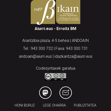
Aiurri.eus - Erroitz BM
Arantzibia plaza, 4-5 behea | ANDOAIN
Tel.: 943 300 732 | Faxa: 943 300 731
andoain@aiurri.eus | idazkaritza@aiurri.eus
Codesyntaxek garatua
HONI BURUZ
LEGE OHARRA
PUBLIZITATEA