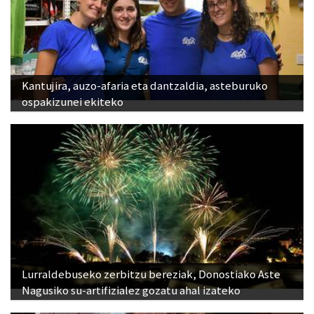
Kantujira, auzo-afaria eta dantzaldia, asteburuko
ospakizunei ekiteko
Lurraldebuseko zerbitzu bereziak, Donostiako Aste
Nagusiko su-artifizialez gozatu ahal izateko