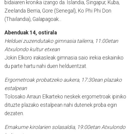
bidaiaren kronika izango da. Islandia, Singapur, Kuba,
Zeelanda Berria, Gore (Senegal), Ko Phi Phi Don
(Thailandia), Galapagoak...
Abenduak 14, ostirala
Helduei zuzendutako gimnasia tailerra, 11:00etan
Atxulondo kultur etxean
Jokin Elkoro irakasleak gimnasia saio irekia eskainiko
du parte hartu nahi duen helduentzat.
Ergometroak probatzeko aukera, 17:30ean plazako
estalpean
Tolosako Arraun Elkarteko neskek ergometroak ipiniko
dituzte plazako estalpean nahi dutenek proba egin
dezaten.
Emakume kirolarien solasaldia, 19:00etan Atxulondo