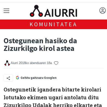
KOMUNITATEA
Ostegunean hasiko da
Zizurkilgo kirol astea
Aiurri
2018ko abenduaren 18a
Gehitu gaitzazu Googlen
Ostegunetik igandera bitarte kirolari
lotutako ekimen ugari antolatu ditu
Zizurkilgo Udalak herriko elkarte eta