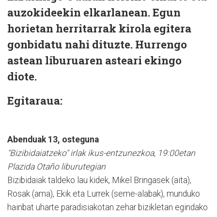
auzokideekin elkarlanean. Egun
horietan herritarrak kirola egitera
gonbidatu nahi dituzte. Hurrengo
astean liburuaren asteari ekingo
diote.
Egitaraua:
Abenduak 13, osteguna
"Bizibidaiatzeko" irlak ikus-entzunezkoa, 19:00etan
Plazida Otaño liburutegian
Bizibidaiak taldeko lau kidek, Mikel Bringasek (aita),
Rosak (ama), Ekik eta Lurrek (seme-alabak), munduko
hainbat uharte paradisiakotan zehar bizikletan egindako