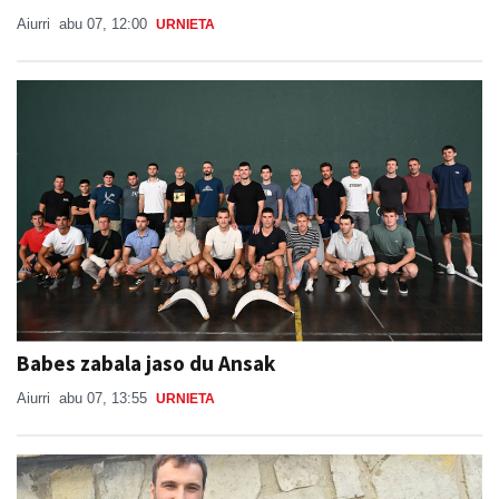
Aiurri
abu 07, 12:00
URNIETA
Babes zabala jaso du Ansak
Aiurri
abu 07, 13:55
URNIETA