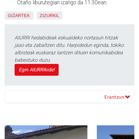
Otaño liburutegian izango da 11:30ean.
GIZARTEA
ZIZURKIL
AIURRI hedabideak eskualdeko nortasun hitzak
jaso eta zabaltzen ditu. Harpidedun eginda, tokiko
albisteak euskaraz lantzen dituen komunikabidea
babestuko duzu.
Egin AIURRIkide!
Erantzun