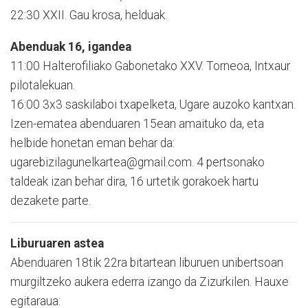
22:30 XXII. Gau krosa, helduak.
Abenduak 16, igandea
11:00 Halterofiliako Gabonetako XXV. Torneoa, Intxaur
pilotalekuan.
16:00 3x3 saskilaboi txapelketa, Ugare auzoko kantxan.
Izen-ematea abenduaren 15ean amaituko da, eta
helbide honetan eman behar da:
ugarebizilagunelkartea@gmail.com. 4 pertsonako
taldeak izan behar dira, 16 urtetik gorakoek hartu
dezakete parte.
Liburuaren astea
Abenduaren 18tik 22ra bitartean liburuen unibertsoan
murgiltzeko aukera ederra izango da Zizurkilen. Hauxe
egitaraua: