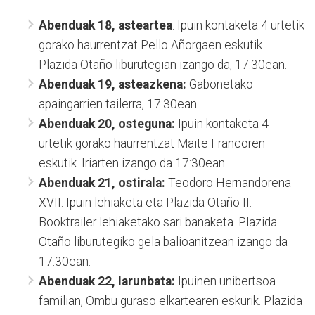
Abenduak 18, asteartea
: Ipuin kontaketa 4 urtetik
gorako haurrentzat Pello Añorgaen eskutik.
Plazida Otaño liburutegian izango da, 17:30ean.
Abenduak 19, asteazkena:
Gabonetako
apaingarrien tailerra, 17:30ean.
Abenduak 20, osteguna:
Ipuin kontaketa 4
urtetik gorako haurrentzat Maite Francoren
eskutik. Iriarten izango da 17:30ean.
Abenduak 21, ostirala:
Teodoro Hernandorena
XVII. Ipuin lehiaketa eta Plazida Otaño II.
Booktrailer lehiaketako sari banaketa. Plazida
Otaño liburutegiko gela balioanitzean izango da
17:30ean.
Abenduak 22, larunbata:
Ipuinen unibertsoa
familian, Ombu guraso elkartearen eskurik. Plazida