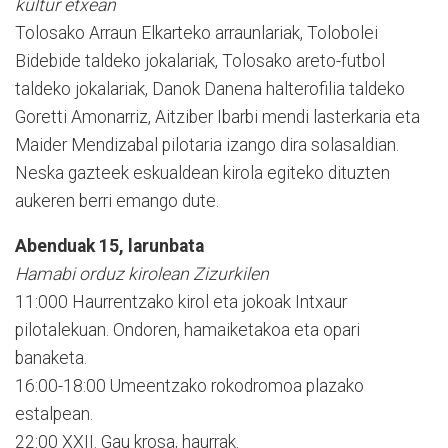
kultur etxean
Tolosako Arraun Elkarteko arraunlariak, Tolobolei
Bidebide taldeko jokalariak, Tolosako areto-futbol
taldeko jokalariak, Danok Danena halterofilia taldeko
Goretti Amonarriz, Aitziber Ibarbi mendi lasterkaria eta
Maider Mendizabal pilotaria izango dira solasaldian.
Neska gazteek eskualdean kirola egiteko dituzten
aukeren berri emango dute.
Abenduak 15, larunbata
Hamabi orduz kirolean Zizurkilen
11:000 Haurrentzako kirol eta jokoak Intxaur
pilotalekuan. Ondoren, hamaiketakoa eta opari
banaketa.
16:00-18:00 Umeentzako rokodromoa plazako
estalpean.
22:00 XXII. Gau krosa, haurrak.