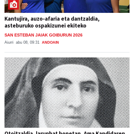
Kantujira, auzo-afaria eta dantzaldia,
asteburuko ospakizunei ekiteko
SAN ESTEBAN JAIAK GOIBURUN 2026
Aiurri
abu 08, 09:31
ANDOAIN
Otoitzaldia, larunbat honetan, Ama Kandidaren