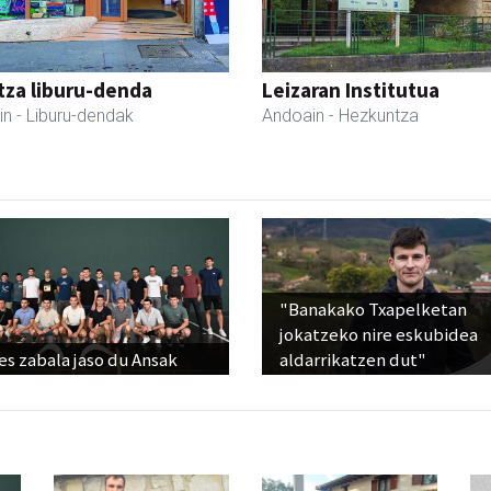
tza liburu-denda
Leizaran Institutua
in
- Liburu-dendak
Andoain
- Hezkuntza
"Banakako Txapelketan
jokatzeko nire eskubidea
s zabala jaso du Ansak
aldarrikatzen dut"