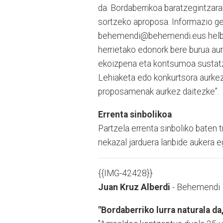
da. Bordaberrikoa baratzegintzar
sortzeko aproposa. Informazio g
behemendi@behemendi.eus helbide
herrietako edonork bere burua au
ekoizpena eta kontsumoa sustatze
Lehiaketa edo konkurtsora aurke
proposamenak aurkez daitezke”.
Errenta sinbolikoa
Partzela errenta sinboliko baten 
nekazal jarduera lanbide aukera e
{{IMG-42428}}
Juan Kruz Alberdi
- Behemendi
"Bordaberriko lurra naturala d