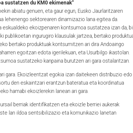
a sustatzen du KM0 ekimenak"
oekin abiatu genuen, eta gaur egun, Eusko Jaurlaritzaren
rua lehenengo sektorearen dinamizazio lana egitea da.
a eskualdeko ekoizpenaren kontsumoa sustatzea izan da, bi
oki publikoetan ingurugiro klausulak jartzea, bertako produktu
eko bertako produktuak kontsumitzen ari dira Andoaingo
aharren egoitzan edota igerilekuan, eta Usurbilgo ikastolan.
tsumoa sustatzeko kanpaina burutzen ari gara ostalaritzan.
ari gara. Ekoizleentzat egokia izan daitekeen distribuzio edo
sortu den eskaintzari erantzun bateratua eta koordinatua
o hamabi ekoizlerekin lanean ari gara.
rsail berriak identifikatzen eta ekoizle berriei aukerak
ste lan ildoa sentsibilizazio eta komunikazio lanetan