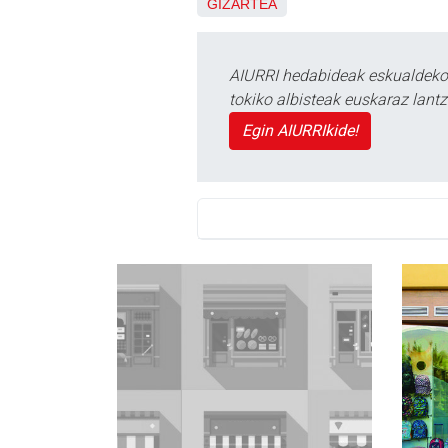
GIZARTEA
AIURRI hedabideak eskualdeko n
tokiko albisteak euskaraz lan
Egin AIURRIkide!