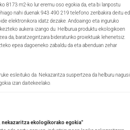
ako 8173 m2-ko lur eremu oso egokia da, eta bi lanpostu
ehiago nahi duenak 943 490 219 telefono zenbakira deitu e
 elektronikora idatz dezake. Andoaingo eta inguruko
rkezteko aukera izango du. Helburua produktu ekologikoen
a da, baratzegintzara bideraturiko proiektuak lehenetsiz.
zteko epea dagoeneko zabaldu da eta abenduan zehar
truke esleituko da. Nekazaritza suspertzea da helburu nagusi
gokia izan daitekeelako.
a, nekazaritza ekologikorako egokia"