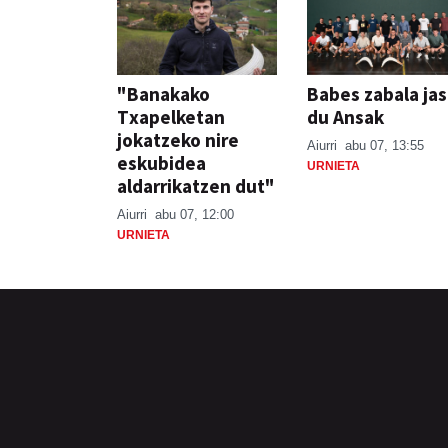
"Banakako
Babes zabala ja
Txapelketan
du Ansak
jokatzeko nire
Aiurri
abu 07, 13:55
eskubidea
URNIETA
aldarrikatzen dut"
Aiurri
abu 07, 12:00
URNIETA