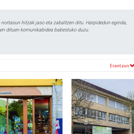
ortasun hitzak jaso eta zabaltzen ditu. Harpidedun eginda,
tzen dituen komunikabidea babestuko duzu.
Erantzun