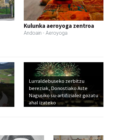
Kulunka aeroyoga zentroa
Andoain
- Aeroyoga
Lurraldebuseko zerbitzu
bereziak, Donostiako Aste
Nagusiko su-artifizialez gozatu
ahal izateko