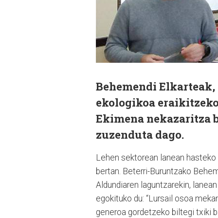
Behemendi Elkarteak, 
ekologikoa eraikitzeko
Ekimena nekazaritza b
zuzenduta dago.
Lehen sektorean lanean hasteko 
bertan. Beterri-Buruntzako Behem
Aldundiaren laguntzarekin, lanean 
egokituko du: “Lursail osoa mekan
generoa gordetzeko biltegi txiki