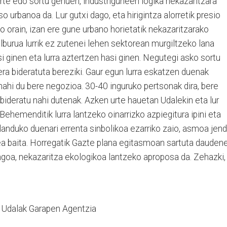
rte edo sortu genuen, industriguneen logika nekazaritzara
o urbanoa da. Lur gutxi dago, eta hirigintza alorretik presio
o orain, izan ere gune urbano horietatik nekazaritzarako
elburua lurrik ez zutenei lehen sektorean murgiltzeko lana
i ginen eta lurra aztertzen hasi ginen. Negutegi asko sortu
era bideratuta bereziki. Gaur egun lurra eskatzen duenak
nahi du bere negozioa. 30-40 inguruko pertsonak dira, bere
 bideratu nahi dutenak. Azken urte hauetan Udalekin eta lur
 Behemenditik lurra lantzeko oinarrizko azpiegitura ipini eta
 landuko duenari errenta sinbolikoa ezarriko zaio, asmoa jen
a baita. Horregatik Gazte plana egitasmoan sartuta dauden
goa, nekazaritza ekologikoa lantzeko aproposa da. Zehazki,
o Udalak Garapen Agentzia