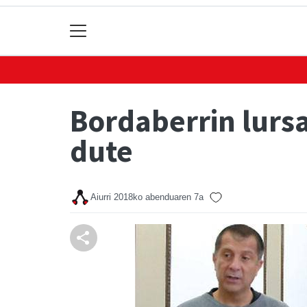
Bordaberrin lursa
dute
Aiurri
2018ko abenduaren 7a