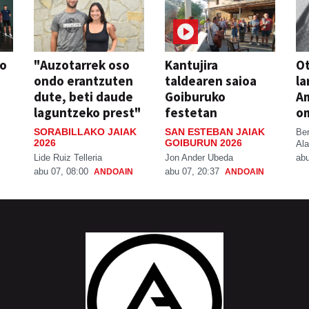
so
"Auzotarrek oso
Kantujira
Ot
ondo erantzuten
taldearen saioa
la
dute, beti daude
Goiburuko
A
laguntzeko prest"
festetan
o
SORABILLAKO JAIAK
SAN ESTEBAN JAIAK
Be
2026
GOIBURUN 2026
Ala
Lide Ruiz Telleria
Jon Ander Ubeda
abu
abu 07, 08:00
abu 07, 20:37
ANDOAIN
ANDOAIN