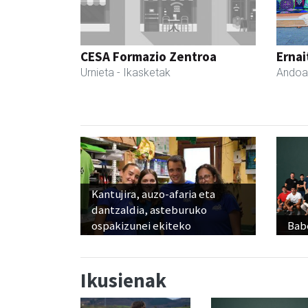
CESA Formazio Zentroa
Ernai
Urnieta
- Ikasketak
Andoa
Kantujira, auzo-afaria eta
dantzaldia, asteburuko
ospakizunei ekiteko
Babe
Ikusienak