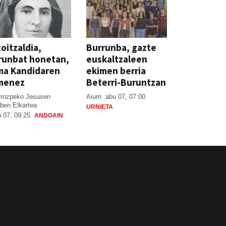
oitzaldia,
Burrunba, gazte
runbat honetan,
euskaltzaleen
ma Kandidaren
ekimen berria
menez
Beterri-Buruntzan
rrozpeko Jesusen
Aiurri
abu 07, 07:00
ben Elkartea
URNIETA
 07, 09:25
ANDOAIN