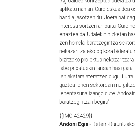
"Agroaldea kontzeptua duela 25 u
aplikatu nahian. Gure eskualdea os
handia jasotzen du. Joera bat dag
interesa sortzen ari baita. Gure h
erraztea da. Udalekin hizketan has
zen horrela, baratzegintza sektor
nekazaritza ekologikora bideratu 
bizitzako proiektua nekazaritzara
jabe pribatuekin lanean hasi gara.
lehiaketara ateratzen dugu. Lurra
gaztea lehen sektorean murgiltze
lehentasuna izango dute. Andoain
baratzegintzari begira".
{{IMG-42429}}
Andoni Egia
- Beterri-Buruntzak