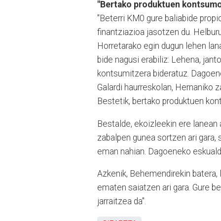
"Bertako produktuen kontsumo
"Beterri KM0 gure baliabide propi
finantziazioa jasotzen du. Helbu
Horretarako egin dugun lehen lan
bide nagusi erabiliz: Lehena, jant
kontsumitzera bideratuz. Dagoen
Galardi haurreskolan, Hernaniko z
Bestetik, bertako produktuen kon
Bestalde, ekoizleekin ere lanean 
zabalpen gunea sortzen ari gara, 
eman nahian. Dagoeneko eskualdek
Azkenik, Behemendirekin batera, lu
ematen saiatzen ari gara. Gure be
jarraitzea da".