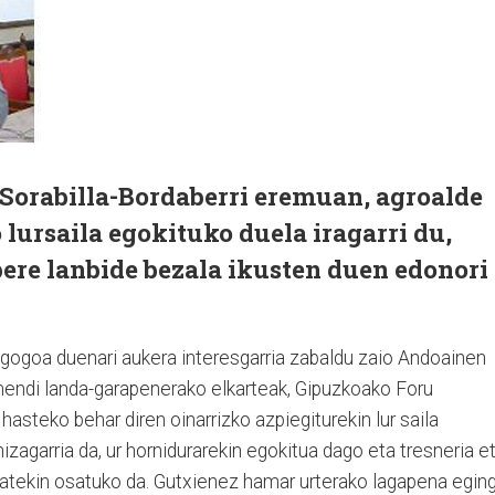
Sorabilla-Bordaberri eremuan, agroalde
 lursaila egokituko duela iragarri du,
ere lanbide bezala ikusten duen edonori
gogoa duenari aukera interesgarria zabaldu zaio Andoainen
endi landa-garapenerako elkarteak, Gipuzkoako Foru
hasteko behar diren oinarrizko azpiegiturekin lur saila
izagarria da, ur hornidurarekin egokitua dago eta tresneria e
 batekin osatuko da. Gutxienez hamar urterako lagapena egin