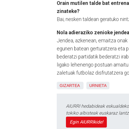
Orain mutilen talde bat entren
zinateke?
Bai, nesken taldean geratuko nint
Nola adieraziko zenioke jendea
Jendea, azkenean, emaitza onak iku
egunen batean gerturatzera eta pa
bederatzi partidatik bederatzi irab
ligako lehenengo postuan amaitu b
zaletuak futbolaz disfrutatzera g
GIZARTEA
URNIETA
AIURRI hedabideak eskualdeko n
tokiko albisteak euskaraz lan
Egin AIURRIkide!