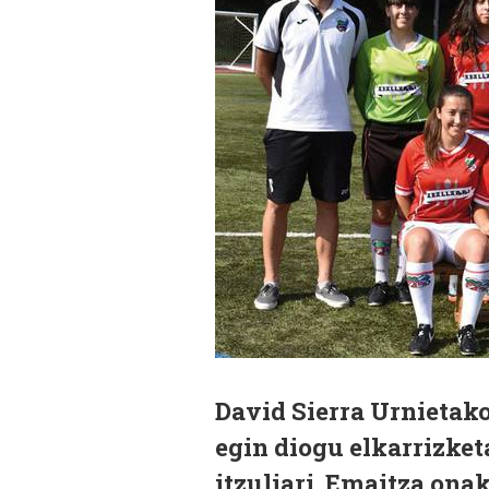
David Sierra Urnietak
egin diogu elkarrizket
itzuliari. Emaitza onak