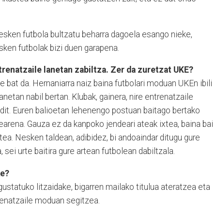
nesken futbola bultzatu beharra dagoela esango nieke,
sken futbolak bizi duen garapena.
ntrenatzaile lanetan zabiltza. Zer da zuretzat UKE?
e bat da. Hernaniarra naiz baina futbolari moduan UKEn ibili
lanetan nabil bertan. Klubak, gainera, nire entrenatzaile
dit. Euren balioetan lehenengo postuan baitago bertako
earena. Gauza ez da kanpoko jendeari ateak ixtea, baina bai
ea. Nesken taldean, adibidez, bi andoaindar ditugu gure
 sei urte baitira gure artean futbolean dabiltzala.
ke?
statuko litzaidake, bigarren mailako titulua ateratzea eta
renatzaile moduan segitzea.