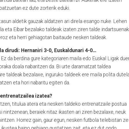
Partida batean lau, eta beste batean bi. Aukerak ere izaten
 batzuetan ez dute zorterik eduki.
aitasun aldetik gauzak aldatzen ari direla esango nuke. Lehen
la eta Eibar bezalako taldeak izaten ziren talde indartsuenak
Geroz eta herri gehiagotan baitaude nesken taldeak.
a dirudi: Hernaniri 3-0, Euskaldunari 4-0…
 Ez da berdina gure kategoriaren maila edo Euskal Ligak due
goraka doala nabaritzen da. Bi urte daramatzat taldea
re taldeak bezalaxe, inguruko taldeek ere maila polita dutela
natzen eta hori nabaritu egiten da.
entrenatzailea izatea?
tzen, titulua atera eta nesken taldeko entrenatzaile postua
i nintzenean, beraiek nitaz ikasten ari ziren bezalaxe, neuk
nintzen. Horrez gain, gaur egun, nesken futbola telebistan ze
 ikustea baino gehiago gustatzen zait, eta ez dut ondo