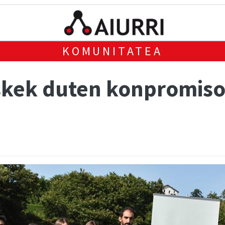
KOMUNITATEA
skek duten konpromiso