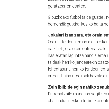
geratzearren esaten.
Gipuzkoako futbol talde guztiei, 
hemendik gutxira ikusiko baita ne
Jokalari izan zara, eta orain e
Orain arte dena eman didan elkart
naiz beti, eta orain entrenatzaile 
hasieratan laguntza handia eman 
taldeak herriko jendearekin osatz
lehentasuna herriko jendeari emat
artean, baina etxekoak bezala dira,
Zein ibilbide egin nahiko zenu
Entrenatzaile munduan segitzea gu
ahal badut, nesken futboleko ent