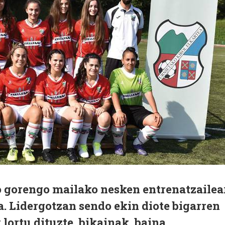
o gorengo mailako nesken entrenatzailea
a. Lidergotzan sendo ekin diote bigarren
 lortu dituzte, bikainak, baina