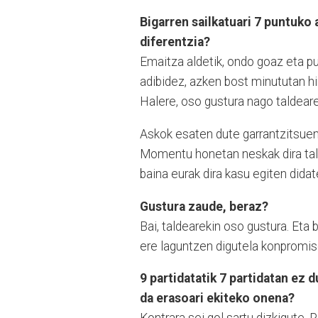
Bigarren sailkatuari 7 puntuko
diferentzia?
Emaitza aldetik, ondo goaz eta pun
adibidez, azken bost minututan hir
Halere, oso gustura nago taldeare
Askok esaten dute garrantzitsuena
Momentu honetan neskak dira tald
baina eurak dira kasu egiten didat
Gustura zaude, beraz?
Bai, taldearekin oso gustura. Eta
ere laguntzen digutela konpromiso
9 partidatatik 7 partidatan ez 
da erasoari ekiteko onena?