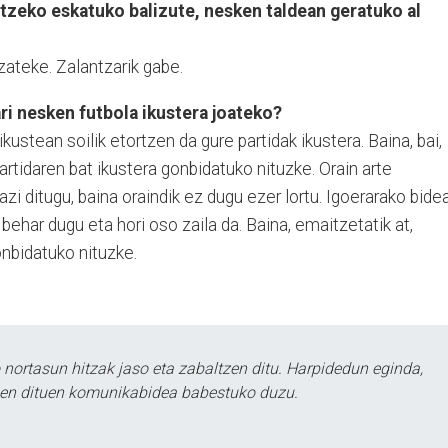
atzeko eskatuko balizute, nesken taldean geratuko al
zateke. Zalantzarik gabe.
ri nesken futbola ikustera joateko?
stean soilik etortzen da gure partidak ikustera. Baina, bai,
rtidaren bat ikustera gonbidatuko nituzke. Orain arte
azi ditugu, baina oraindik ez dugu ezer lortu. Igoerarako bide
ehar dugu eta hori oso zaila da. Baina, emaitzetatik at,
onbidatuko nituzke.
ortasun hitzak jaso eta zabaltzen ditu. Harpidedun eginda,
tzen dituen komunikabidea babestuko duzu.