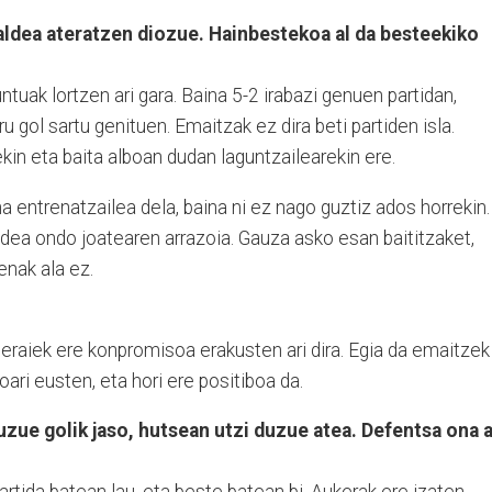
 aldea ateratzen diozue. Hainbestekoa al da besteekiko
tuak lortzen ari gara. Baina 5-2 irabazi genuen partidan,
u gol sartu genituen. Emaitzak ez dira beti partiden isla.
kin eta baita alboan dudan laguntzailearekin ere.
 entrenatzailea dela, baina ni ez nago guztiz ados horrekin.
ea ondo joatearen arrazoia. Gauza asko esan baititzaket,
enak ala ez.
 beraiek ere konpromisoa erakusten ari dira. Egia da emaitzek
ari eusten, eta hori ere positiboa da.
duzue golik jaso, hutsean utzi duzue atea. Defentsa ona a