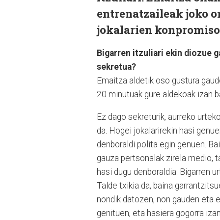
entrenatzaileak joko on
jokalarien konpromiso
Bigarren itzuliari ekin diozue g
sekretua?
Emaitza aldetik oso gustura gaude
20 minutuak gure aldekoak izan bai
Ez dago sekreturik, aurreko urtek
da. Hogei jokalarirekin hasi genu
denboraldi polita egin genuen. Bai
gauza pertsonalak zirela medio, ta
hasi dugu denboraldia. Bigarren ur
Talde txikia da, baina garrantzit
nondik datozen, non gauden eta eu
genituen, eta hasiera gogorra iza