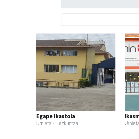
Egape Ikastola
Ikasm
Urnieta
- Hezkuntza
Urniet