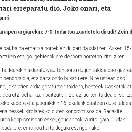
ari erreparatu dio. Joko onari, eta
ari.
araipen argiarekin: 7-0. Indartsu zaudetela dirudi! Zein 
 bai, baina emaitza horrek ez du partida islatzen. Azken 15-
tziren eta, gol gehienak ere denbora horretan iritsi ziren.
o taldearekin alderatuz, aurten sortu dugun taldea oso gazte
en denboraldia, eta baita ondo bukatu ere. Nire ustean oso
na, jokalarien erdia geratu zen taldean, besteek ikasketak et
ldea utzi behar izan baitzuten. Beraz, aurten taldea birsortz
teko kadete eta jubenilekin 16 jokalarik osatzen dute taldea.
suena neskek kirolarekiko duten konpromisoa da. Badakite
ren konpromisoari esker, gauden tokira iritsi gara. Dudak
n bada ere, erritmoa hartu dugula esango nuke.