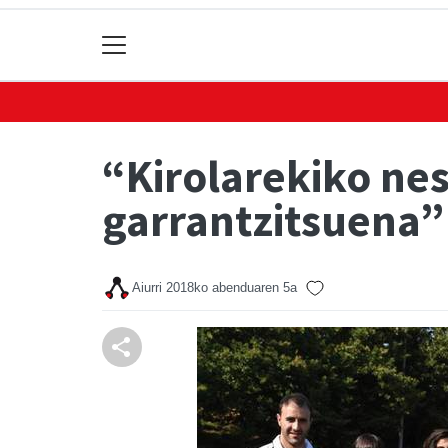
“Kirolarekiko ne
garrantzitsuena”
Aiurri
2018ko abenduaren 5a