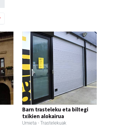
Barn trasteleku eta biltegi
txikien alokairua
Urnieta
- Trastelekuak