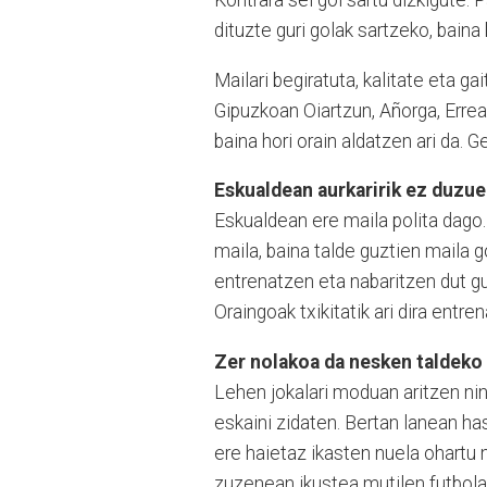
Kontrara sei gol sartu dizkigute. 
dituzte guri golak sartzeko, baina
Mailari begiratuta, kalitate eta g
Gipuzkoan Oiartzun, Añorga, Errea
baina hori orain aldatzen ari da. 
Eskualdean aurkaririk ez duzuel
Eskualdean ere maila polita dago.
maila, baina talde guztien maila 
entrenatzen eta nabaritzen dut gu
Oraingoak txikitatik ari dira entre
Zer nolakoa da nesken taldeko 
Lehen jokalari moduan aritzen nin
eskaini zidaten. Bertan lanean has
ere haietaz ikasten nuela ohartu 
zuzenean ikustea mutilen futbola