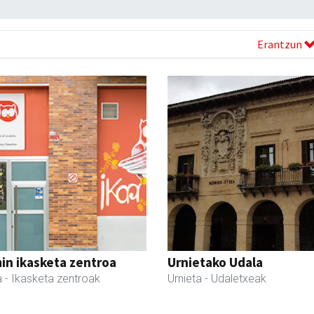
Erantzun
in ikasketa zentroa
Urnietako Udala
a
- Ikasketa zentroak
Urnieta
- Udaletxeak