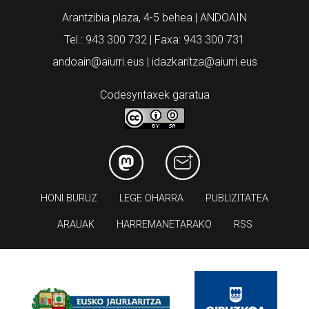
Arantzibia plaza, 4-5 behea | ANDOAIN
Tel.: 943 300 732 | Faxa: 943 300 731
andoain@aiurri.eus | idazkaritza@aiurri.eus
Codesyntaxek garatua
HONI BURUZ
LEGE OHARRA
PUBLIZITATEA
ARAUAK
HARREMANETARAKO
RSS