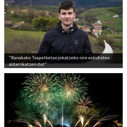
"Banakako Txapelketan jokatzeko nire eskubidea
aldarrikatzen dut"