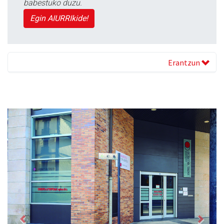
babestuko duzu.
Egin AIURRIkide!
Erantzun