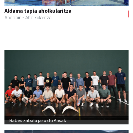
Previous
Next
Aldama tapia aholkularitza
Andoain
- Aholkularitza
Babes zabala jaso du Ansak