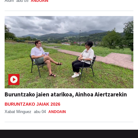
Aiurri
abu 05
ANDOAIN
Buruntzako jaien atarikoa, Ainhoa Aiertzarekin
BURUNTZAKO JAIAK 2026
Xabat Minguez
abu 04
ANDOAIN