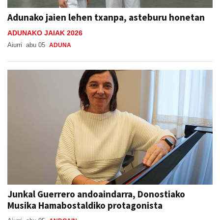
Adunako jaien lehen txanpa, asteburu honetan
ADUNAKO JAIAK 2026
Aiurri
abu 05
ADUNA
Junkal Guerrero andoaindarra, Donostiako
Musika Hamabostaldiko protagonista