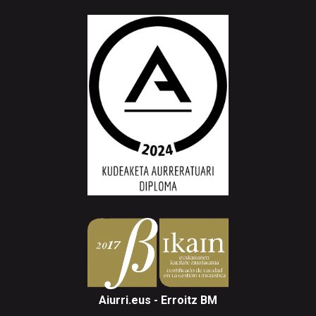
Aiurri.eus - Erroitz BM