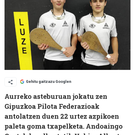
Gehitu gaitzazu Googlen
Aurreko asteburuan jokatu zen
Gipuzkoa Pilota Federazioak
antolatzen duen 22 urtez azpikoen
paleta goma txapelketa. Andoaingo