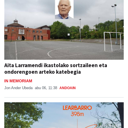
Aita Larramendi ikastolako sortzaileen eta
ondorengoen arteko katebegia
IN MEMORIAM
Jon Ander Ubeda
abu 06, 11:38
ANDOAIN