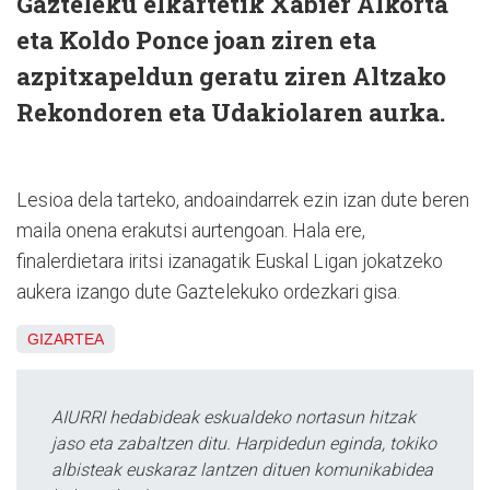
Gazteleku elkartetik Xabier Alkorta
eta Koldo Ponce joan ziren eta
azpitxapeldun geratu ziren Altzako
Rekondoren eta Udakiolaren aurka.
Lesioa dela tarteko, andoaindarrek ezin izan dute beren
maila onena erakutsi aurtengoan. Hala ere,
finalerdietara iritsi izanagatik Euskal Ligan jokatzeko
aukera izango dute Gaztelekuko ordezkari gisa.
GIZARTEA
AIURRI hedabideak eskualdeko nortasun hitzak
jaso eta zabaltzen ditu. Harpidedun eginda, tokiko
albisteak euskaraz lantzen dituen komunikabidea