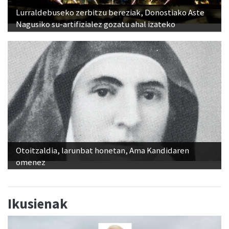
Lurraldebuseko zerbitzu bereziak, Donostiako Aste
Nagusiko su-artifizialez gozatu ahal izateko
Otoitzaldia, larunbat honetan, Ama Kandidaren
omenez
Ikusienak