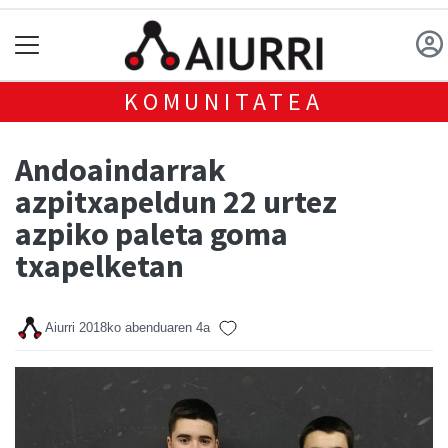
KOMUNITATEA
Andoaindarrak
azpitxapeldun 22 urtez
azpiko paleta goma
txapelketan
Aiurri
2018ko abenduaren 4a