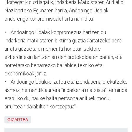
Horregatik guztiagatik, Indarkeria Matxistaren Aurkako
Nazioarteko Egunaren harira, Andoaingo Udalak
ondorengo konpromisoak hartu nahi ditu:
• Andoaingo Udalak konpromezua hartzen du
indarkeria matxistaren biktima guztiak artatzeko bere
urrats guztietan, momentu honetan sektore
ezberdinekin lantzen ari den protokoloaren baitan, eta
horretarako beharrezko baliabide tekniko eta
ekonomikoak jarriz.
• Andoaingo Udalak, izatea eta izendapena orekatzeko
asmoz, hemendik aurrera “indarkeria matxista” terminoa
erabiliko du, hauxe baita pertsona adituek modu
arruntean darabilten kontzeptua".
GIZARTEA