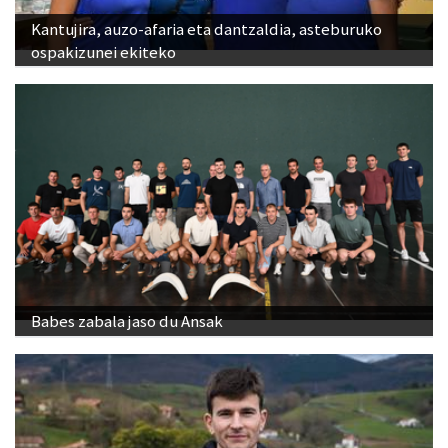
Kantujira, auzo-afaria eta dantzaldia, asteburuko
ospakizunei ekiteko
Babes zabala jaso du Ansak