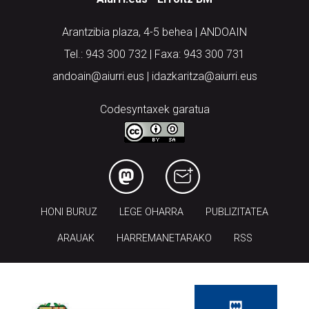
Arantzibia plaza, 4-5 behea | ANDOAIN
Tel.: 943 300 732 | Faxa: 943 300 731
andoain@aiurri.eus | idazkaritza@aiurri.eus
Codesyntaxek garatua
HONI BURUZ
LEGE OHARRA
PUBLIZITATEA
ARAUAK
HARREMANETARAKO
RSS