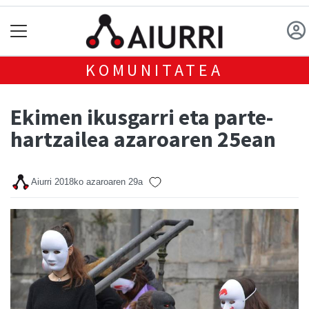
KOMUNITATEA
Ekimen ikusgarri eta parte-
hartzailea azaroaren 25ean
Aiurri
2018ko azaroaren 29a