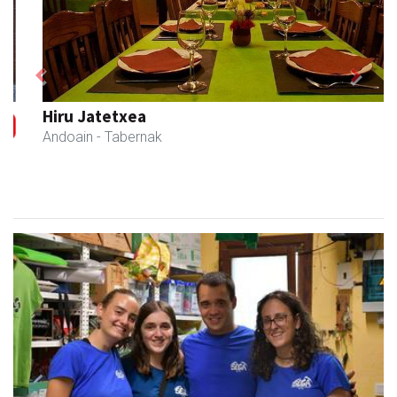
Previous
Next
Hiru Jatetxea
Andoain
- Tabernak