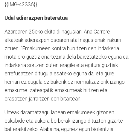
{{IMG-42336}}
Udal adierazpen bateratua
Azaroaren 25eko ekitaldi nagusian, Ana Carrere
alkateak adierazpen osoaren atal nagusienak irakurri
zituen: "Emakumeen kontra burutzen den indarkeria
mota oro guztiz onartezina dela baieztatzeko eguna da;
indarkeria sortzen duten eragile eta egitura guztiak
errefusatzen ditugula esateko eguna da, eta gure
herrian ez dugula ez bakerik ez normalizaziorik izango
emakume izateagatik emakumeak hiltzen eta
erasotzen jarraitzen den bitartean.
Urteak daramatzagu lanean emakumeek gizonen
eskubide eta aukera berberak izango dituzten gizarte
bat eraikitzeko. Alabaina, egunez egun biolentzia