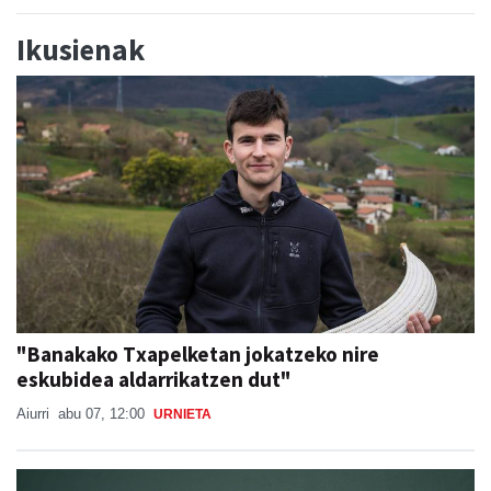
Ikusienak
"Banakako Txapelketan jokatzeko nire
eskubidea aldarrikatzen dut"
Aiurri
abu 07, 12:00
URNIETA