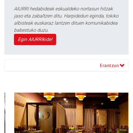
AIURRI hedabideak eskualdeko nortasun hitzak
jaso eta zabaltzen ditu. Harpidedun eginda, tokiko
albisteak euskaraz lantzen dituen komunikabidea
babestuko duzu.
Egin AIURRIkide!
Erantzun