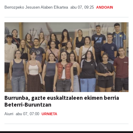
Berrozpeko Jesusen Alaben Elkartea
abu 07, 09:25
ANDOAIN
Burrunba, gazte euskaltzaleen ekimen berria
Beterri-Buruntzan
Aiurri
abu 07, 07:00
URNIETA