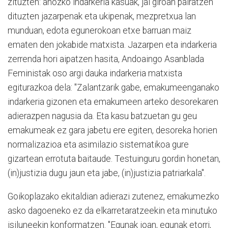
zituzten: ahozko indarkeria kasuak, jai giroan pairatzen
dituzten jazarpenak eta ukipenak, mezpretxua lan
munduan, edota egunerokoan etxe barruan maiz
ematen den jokabide matxista. Jazarpen eta indarkeria
zerrenda hori aipatzen hasita, Andoaingo Asanblada
Feministak oso argi dauka indarkeria matxista
egiturazkoa dela: "Zalantzarik gabe, emakumeenganako
indarkeria gizonen eta emakumeen arteko desorekaren
adierazpen nagusia da. Eta kasu batzuetan gu geu
emakumeak ez gara jabetu ere egiten, desoreka horien
normalizazioa eta asimilazio sistematikoa gure
gizartean errotuta baitaude. Testuinguru gordin honetan,
(in)justizia dugu jaun eta jabe, (in)justizia patriarkala".
Goikoplazako ekitaldian adierazi zutenez, emakumezko
asko dagoeneko ez da elkarretaratzeekin eta minutuko
isiluneekin konformatzen. "Egunak joan, egunak etorri,