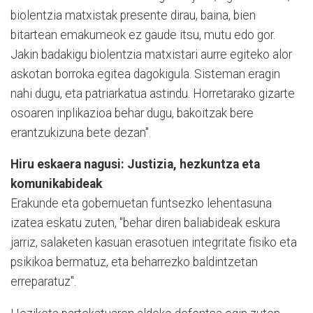
biolentzia matxistak presente dirau, baina, bien
bitartean emakumeok ez gaude itsu, mutu edo gor.
Jakin badakigu biolentzia matxistari aurre egiteko alor
askotan borroka egitea dagokigula. Sisteman eragin
nahi dugu, eta patriarkatua astindu. Horretarako gizarte
osoaren inplikazioa behar dugu, bakoitzak bere
erantzukizuna bete dezan".
Hiru eskaera nagusi: Justizia, hezkuntza eta
komunikabideak
Erakunde eta gobernuetan funtsezko lehentasuna
izatea eskatu zuten, "behar diren baliabideak eskura
jarriz, salaketen kasuan erasotuen integritate fisiko eta
psikikoa bermatuz, eta beharrezko baldintzetan
erreparatuz".