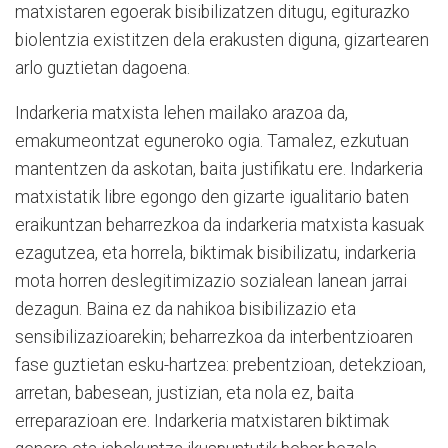
matxistaren egoerak bisibilizatzen ditugu, egiturazko
biolentzia existitzen dela erakusten diguna, gizartearen
arlo guztietan dagoena.
Indarkeria matxista lehen mailako arazoa da,
emakumeontzat eguneroko ogia. Tamalez, ezkutuan
mantentzen da askotan, baita justifikatu ere. Indarkeria
matxistatik libre egongo den gizarte igualitario baten
eraikuntzan beharrezkoa da indarkeria matxista kasuak
ezagutzea, eta horrela, biktimak bisibilizatu, indarkeria
mota horren deslegitimizazio sozialean lanean jarrai
dezagun. Baina ez da nahikoa bisibilizazio eta
sensibilizazioarekin; beharrezkoa da interbentzioaren
fase guztietan esku-hartzea: prebentzioan, detekzioan,
arretan, babesean, justizian, eta nola ez, baita
erreparazioan ere. Indarkeria matxistaren biktimak