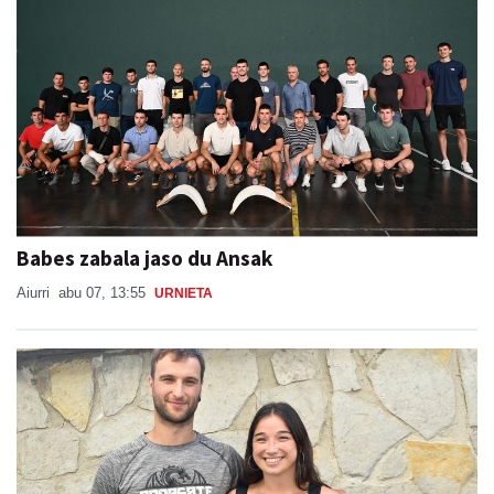
Babes zabala jaso du Ansak
Aiurri
abu 07, 13:55
URNIETA