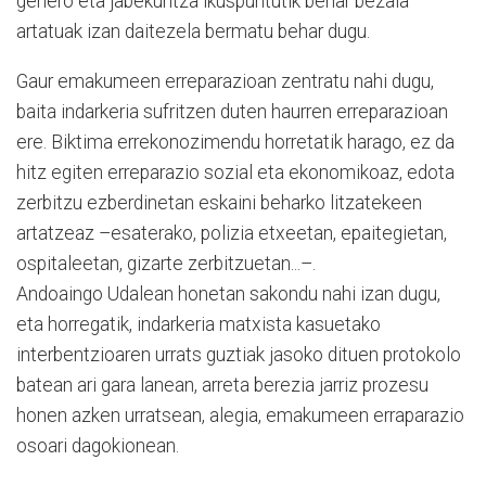
genero eta jabekuntza ikuspuntutik behar bezala
artatuak izan daitezela bermatu behar dugu.
Gaur emakumeen erreparazioan zentratu nahi dugu,
baita indarkeria sufritzen duten haurren erreparazioan
ere. Biktima errekonozimendu horretatik harago, ez da
hitz egiten erreparazio sozial eta ekonomikoaz, edota
zerbitzu ezberdinetan eskaini beharko litzatekeen
artatzeaz –esaterako, polizia etxeetan, epaitegietan,
ospitaleetan, gizarte zerbitzuetan...–.
Andoaingo Udalean honetan sakondu nahi izan dugu,
eta horregatik, indarkeria matxista kasuetako
interbentzioaren urrats guztiak jasoko dituen protokolo
batean ari gara lanean, arreta berezia jarriz prozesu
honen azken urratsean, alegia, emakumeen erraparazio
osoari dagokionean.