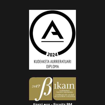
Aiurri.eus - Erroitz BM