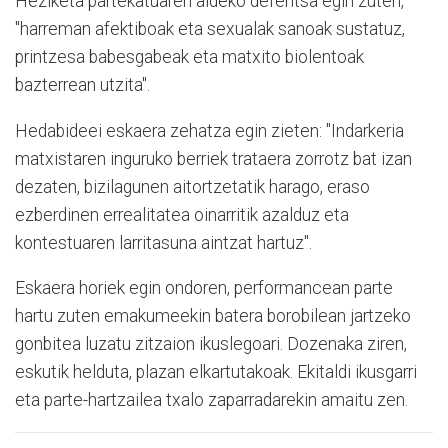
Heziketa partekatuaren aldeko defentsa egin zuten,
"harreman afektiboak eta sexualak sanoak sustatuz,
printzesa babesgabeak eta matxito biolentoak
bazterrean utzita".
Hedabideei eskaera zehatza egin zieten: "Indarkeria
matxistaren inguruko berriek trataera zorrotz bat izan
dezaten, bizilagunen aitortzetatik harago, eraso
ezberdinen errealitatea oinarritik azalduz eta
kontestuaren larritasuna aintzat hartuz".
Eskaera horiek egin ondoren, performancean parte
hartu zuten emakumeekin batera borobilean jartzeko
gonbitea luzatu zitzaion ikuslegoari. Dozenaka ziren,
eskutik helduta, plazan elkartutakoak. Ekitaldi ikusgarri
eta parte-hartzailea txalo zaparradarekin amaitu zen.