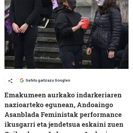
Gehitu gaitzazu Googlen
Emakumeen aurkako indarkeriaren
nazioarteko egunean, Andoaingo
Asanblada Feministak performance
ikusgarri eta jendetsua eskaini zuen