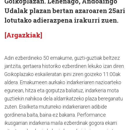
Goikoplazan. Lehenago, Andoaingo
Udalak plazan bertan azaroaren 25ari
lotutako adierazpena irakurri zuen.
[Argazkiak]
Adin ezberdineko 50 emakume, guzti-guztiak beltzez
jantzita, gertaera historiko ezberdinen lekuko izan diren
Goikoplazako eskaileratan ipini ziren goizeko 11:00ak
aldera. Emakumeen aurkako indarkeriaren nazioarteko
egunean, hitza eta gorputza baliatuz, indarkeria mota
guztiekin nahikoa dela aldarrikatzeko plaza bereganatu
zuten. Erailketa muturreko indarkeriaren adibide
gordinena baita, baina ez bakarra. Performance
ikusgarrian indarkeria maila ezberdinak gogora ekarri