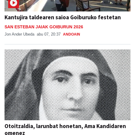
Kantujira taldearen saioa Goiburuko festetan
SAN ESTEBAN JAIAK GOIBURUN 2026
Jon Ander Ubeda
abu 07, 20:37
ANDOAIN
Otoitzaldia, larunbat honetan, Ama Kandidaren
omenez