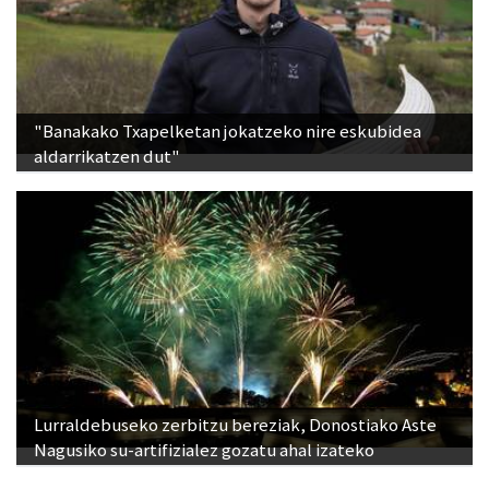
"Banakako Txapelketan jokatzeko nire eskubidea
aldarrikatzen dut"
Lurraldebuseko zerbitzu bereziak, Donostiako Aste
Nagusiko su-artifizialez gozatu ahal izateko