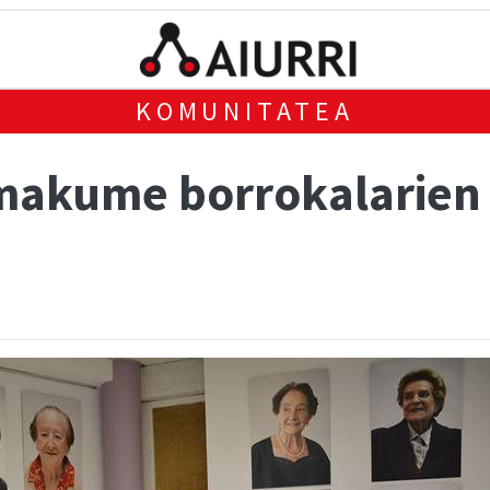
KOMUNITATEA
akume borrokalarien 