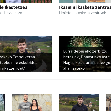
le Ikastetxea
Ikasmin ikasketa zentro
a
- Hezkuntza
Urnieta
- Ikasketa zentroak
Lurraldebuseko zerbitzu
nakako Txapelketan
bereziak, Donostiako Aste
atzeko nire eskubidea
Nagusiko su-artifizialez g
rrikatzen dut"
ahal izateko