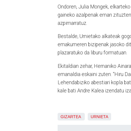
Ondoren, Julia Mongek, elkarteko
gaineko azalpenak eman zituzten,
azpimarratuz.
Bestalde, Urnietako alkateak go
emakumeren bizipenak jasoko ditue
plazaratuko da liburu formatuan.
Ekitaldian zehar, Hernaniko Ainar
emanaldia eskaini zuten. “Hiru Dam
Lehendabiziko abestiari kopla bat
kale bati Andre Kalea izendatu iza
GIZARTEA
URNIETA