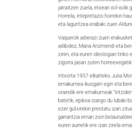
jarraitzen zuela, etxean isil-isilik
Horrela, intepretazio horrekin ha
eta laguntzea erabaki zuen Aldund
Vaquerok adierazi zuen erakusket
adibidez, Maria Arizmendi eta be
ziren, eta euren ideologiari tinko 
zigorra jasan zuten horreexegatik
Intxorta 1937 elkarteko Julia Mo
emakumea ikusgarri egin eta bere 
oraindik ere emakumeak “intzidentz
batetik, epikoa izango du lubaki 
ezer gutxirekin prestatu izan zit
garrantzia eman zion belaunaldien
euren aurretik ere izan zirela em