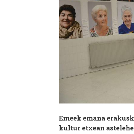
Emeek emana erakusket
kultur etxean asteleh