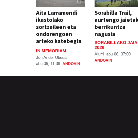
Aita Larramendi
Sorabilla Trail,
ikastolako
aurtengo jaieta
sortzaileen eta
berrikuntza
ondorengoen
nagusia
arteko katebegia
SORABILLAKO JAIA
2026
IN MEMORIAM
Aiurri
abu 06, 07:00
Jon Ander Ubeda
ANDOAIN
abu 06, 11:38
ANDOAIN