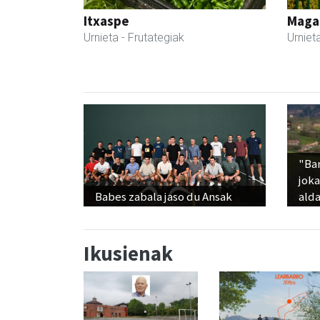
Itxaspe
Maga
Urnieta
- Frutategiak
Urniet
"Ba
jok
Babes zabala jaso du Ansak
alda
Ikusienak