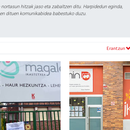
ortasun hitzak jaso eta zabaltzen ditu. Harpidedun eginda,
tzen dituen komunikabidea babestuko duzu.
Erantzun