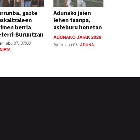
rrunba, gazte
Adunako jaien
skaltzaleen
lehen txanpa,
imen berria
asteburu honetan
terri-Buruntzan
ADUNAKO JAIAK 2026
rri
abu 07, 07:00
Aiurri
abu 05
ADUNA
NIETA