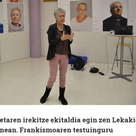
aren irekitze ekitaldia egin zen Lekaki
enean. Frankismoaren testuinguru