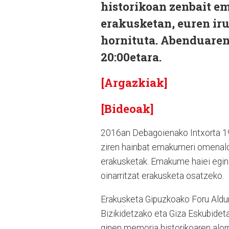
historikoan zenbait e
erakusketan, euren iru
hornituta. Abenduaren 
20:00etara.
[Argazkiak]
[Bideoak]
2016an Debagoienako Intxorta 193
ziren hainbat emakumeri omenaldia
erakusketak. Emakume haiei egind
oinarritzat erakusketa osatzeko.
Erakusketa Gipuzkoako Foru Aldun
Bizikidetzako eta Giza Eskubideta
ginen memoria historikoaren alor