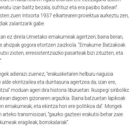
 geratu izan balitz bezala, sufrituz eta era pasibo batean”.
usten zuen Intxorta 1937 elkartearen proiektua aurkeztu zen,
iak zalantzarik gabe.
an ez direla Urnietako emakumeak agertzen, baina berari,
re ahizpak gogora etortzen zaizkiola. “Emakume Batzakoak
eutsi zioten, erresistentziazko pasarteak bizi zituzten, eta
”.
ngek adierazi zuenez, “erakusketaren helburu nagusia
alde ekintzailea eta duintasuna agertzea da; izan ere,
ia” moduan ageri dira historia liburuetan. Ikuspegi sinbolik
batean dagoen gizonaren argazkia. Baina batzuetan lapikoak
uen emakumeak, eta ekintza hori ere politikoa da”. Mongek
 arteko transmisioari, “gaurko gazteei erakutsi behar zaie
akumeak eragileak, borrokalariak”.