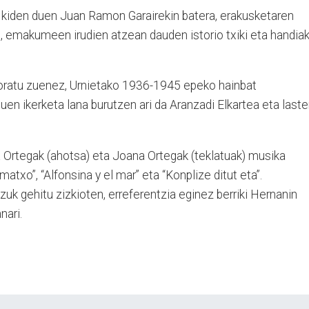
 kiden duen Juan Ramon Garairekin batera, erakusketaren
 emakumeen irudien atzean dauden istorio txiki eta handia
goratu zuenez, Urnietako 1936-1945 epeko hainbat
n ikerketa lana burutzen ari da Aranzadi Elkartea eta laste
a Ortegak (ahotsa) eta Joana Ortegak (teklatuak) musika
atxo”, “Alfonsina y el mar” eta “Konplize ditut eta”.
zuk gehitu zizkioten, erreferentzia eginez berriki Hernanin
nari.