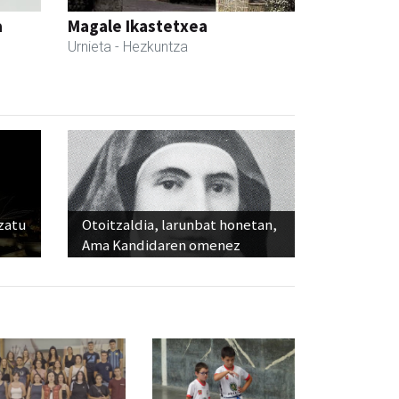
a
Magale Ikastetxea
Urnieta
- Hezkuntza
ozatu
Otoitzaldia, larunbat honetan,
Ama Kandidaren omenez