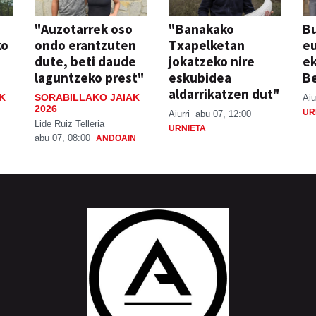
"Auzotarrek oso
"Banakako
Bu
ko
ondo erantzuten
Txapelketan
eu
dute, beti daude
jokatzeko nire
ek
laguntzeko prest"
eskubidea
Be
aldarrikatzen dut"
K
SORABILLAKO JAIAK
Aiu
2026
UR
Aiurri
abu 07, 12:00
Lide Ruiz Telleria
URNIETA
abu 07, 08:00
ANDOAIN