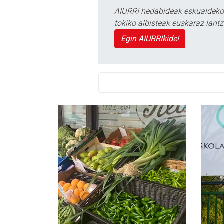
AIURRI hedabideak eskualdeko n
tokiko albisteak euskaraz lan
Egin AIURRIkide!