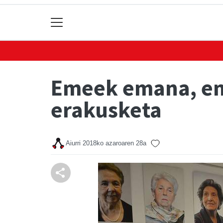
Emeek emana, em
erakusketa
Aiurri
2018ko azaroaren 28a