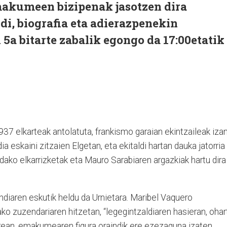
makumeen bizipenak jasotzen dira
di, biografia eta adierazpenekin
5a bitarte zabalik egongo da 17:00etatik
7 elkarteak antolatuta, frankismo garaian ekintzaileak iza
 eskaini zitzaien Elgetan, eta ekitaldi hartan dauka jatorria
ako elkarrizketak eta Mauro Sarabiaren argazkiak hartu dira
diaren eskutik heldu da Urnietara. Maribel Vaquero
ko zuzendariaren hitzetan, “legegintzaldiaren hasieran, ohar
rean, emakumearen figura oraindik ere ezezaguna izaten